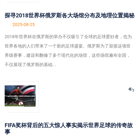
探寻2018世界杯俄罗斯各大场馆分布及地理位置揭秘
2025-08-25
2018年世界杯在俄罗斯的举办不仅吸引了全球的足球爱好者，也为
世界各地的人们带来了一个新的足球盛宴。俄罗斯为了迎接这项世
界级赛事，建设和翻修了多个现代化的场馆，这些场馆遍布全国，
不仅展现了俄罗斯的基础...
FIFA奖杯背后的五大惊人事实揭示世界足球的传奇故
事