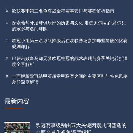
欧联赛季第三名争夺战全程赛事安排与赛程解析指南
探索葡萄牙足球俱乐部的历史与文化 走进贝尔纳多·席尔瓦
的家乡与名门球队
欧冠小组第三名球队降级后在欧联赛场参加哪些阶段的比赛
规则详解
巴萨击败皇马却无缘欧冠桂冠的战术表现与赛季关键转折深
度全景解析
全面解析欧冠法甲英超意甲联赛之间的主要区别与特色风格
差异深度解读
最新内容
欧冠赛事级别由五大关键因素共同塑造的
全面全景化视角深度解析