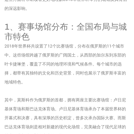
的深远影响。
1、赛事场馆分布：全国布局与城
市特色
2018年世界杯共设置了12个比赛场馆，分布在俄罗斯的11个城市
中。这些场馆跨越了俄罗斯的广阔国土，从西部的加尔东到东部的
叶卡捷琳堡，覆盖了不同的地理环境和气候条件。每个城市的选
择，都带有其独特的文化和历史背景，同时也展示了俄罗斯丰富的
地域特色。
其中，莫斯科作为俄罗斯的首都，拥有两座主要比赛场馆：卢日尼
基体育场和斯巴达克体育场。卢日尼基体育场承办了本届世界杯的
开幕式和决赛，具有深厚的历史积淀，曾多次承办国际大赛。而斯
巴达克体育场则是相对新建的现代化场馆，完美融合了现代足球的