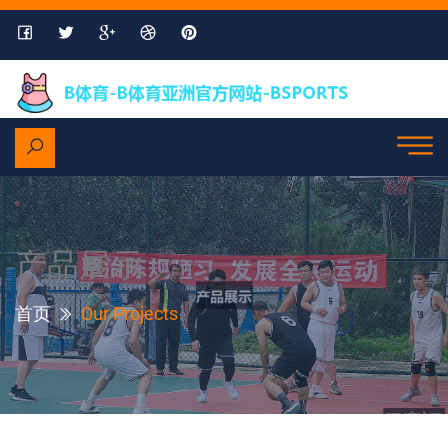
产品展示
首页
Our Projects