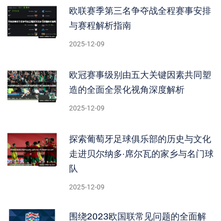
欧联赛季第三名争夺战全程赛事安排
与赛程解析指南
2025-12-09
欧冠赛事级别由五大关键因素共同塑
造的全面全景化视角深度解析
2025-12-09
探索葡萄牙足球俱乐部的历史与文化
走进贝尔纳多·席尔瓦的家乡与名门球
队
2025-12-09
围绕2023欧国联常见问题的全面解