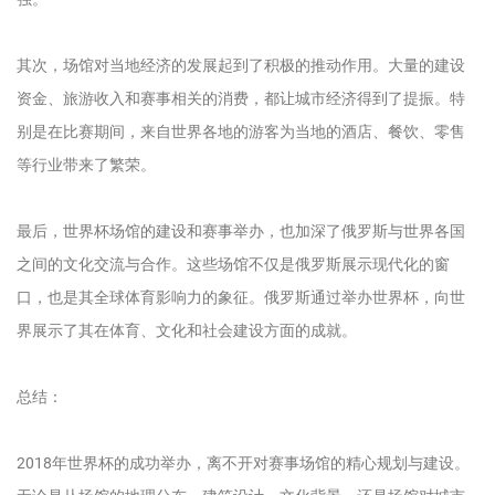
其次，场馆对当地经济的发展起到了积极的推动作用。大量的建设
资金、旅游收入和赛事相关的消费，都让城市经济得到了提振。特
别是在比赛期间，来自世界各地的游客为当地的酒店、餐饮、零售
等行业带来了繁荣。
最后，世界杯场馆的建设和赛事举办，也加深了俄罗斯与世界各国
之间的文化交流与合作。这些场馆不仅是俄罗斯展示现代化的窗
口，也是其全球体育影响力的象征。俄罗斯通过举办世界杯，向世
界展示了其在体育、文化和社会建设方面的成就。
总结：
2018年世界杯的成功举办，离不开对赛事场馆的精心规划与建设。