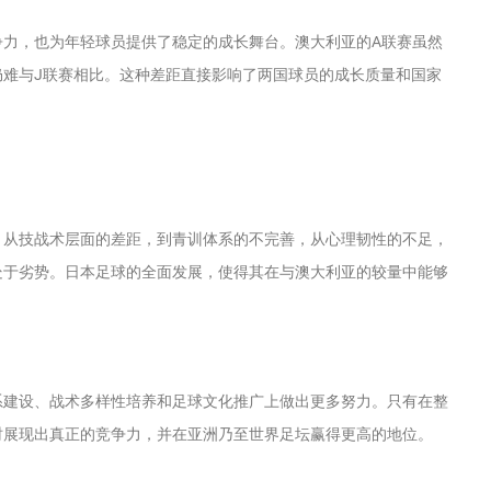
争力，也为年轻球员提供了稳定的成长舞台。澳大利亚的A联赛虽然
仍难与J联赛相比。这种差距直接影响了两国球员的成长质量和国家
。从技战术层面的差距，到青训体系的不完善，从心理韧性的不足，
处于劣势。日本足球的全面发展，使得其在与澳大利亚的较量中能够
系建设、战术多样性培养和足球文化推广上做出更多努力。只有在整
时展现出真正的竞争力，并在亚洲乃至世界足坛赢得更高的地位。