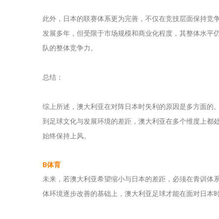
此外，日本的联赛体系更为完善，不仅在竞技层面保持竞
发展多年，但受限于市场规模和商业化程度，其整体水平
队的整体竞争力。
总结：
综上所述，澳大利亚在对阵日本时失利的原因是多方面的
到足球文化与发展环境的差距，澳大利亚在多个维度上都
始终保持上风。
B体育
未来，若澳大利亚希望缩小与日本的差距，必须在青训体
体环境逐步改善的基础上，澳大利亚足球才能在面对日本