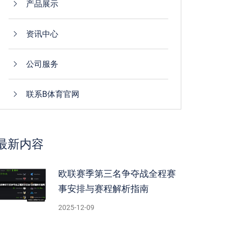
产品展示
资讯中心
公司服务
联系B体育官网
最新内容
欧联赛季第三名争夺战全程赛
事安排与赛程解析指南
2025-12-09