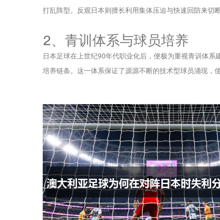
打乱阵型。反观日本则擅长利用集体压迫与快速回防来切
2、青训体系与球员培养
日本足球在上世纪90年代职业化后，便极为重视青训体系
培养链条。这一体系保证了源源不断的技术型球员涌现，