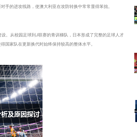
断对手的进攻线路，使澳大利亚在攻防转换中常常显得笨拙。
建设。从校园足球到J联赛的青训梯队，日本形成了完整的足球人才
使得国家队在更新换代时始终保持较高的整体水平。