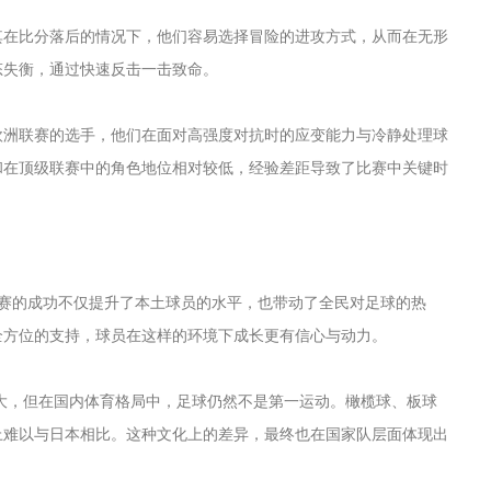
其在比分落后的情况下，他们容易选择冒险的进攻方式，从而在无形
态失衡，通过快速反击一击致命。
欧洲联赛的选手，他们在面对高强度对抗时的应变能力与冷静处理球
和在顶级联赛中的角色地位相对较低，经验差距导致了比赛中关键时
联赛的成功不仅提升了本土球员的水平，也带动了全民对足球的热
全方位的支持，球员在这样的环境下成长更有信心与动力。
扩大，但在国内体育格局中，足球仍然不是第一运动。橄榄球、板球
上难以与日本相比。这种文化上的差异，最终也在国家队层面体现出