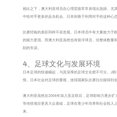
相比之下，澳大利亚球员在心理层面常常表现出急躁。尤
中给对手更多的反击机会。日本则善于利用对手的这种心
比赛经验的差距同样不容忽视。日本球员中有大量效力于
的能力更强。而澳大利亚虽然也有留洋球员，但整体数量
刻的失误。
4、足球文化与发展环境
日本足球的快速崛起，与其深厚的足球文化密不可分。J
情。日本社会对足球的重视，使得国家队比赛往往能得到
澳大利亚虽然在2006年加入亚足联后，足球影响力逐步
等传统项目更具大众基础，足球在青少年培养和社会投入
来。