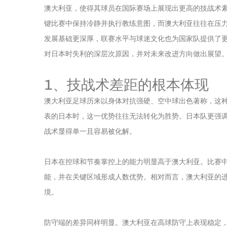
澳大利亚，使得其球员在国际赛场上展现出更高的技战术
键比赛中保持冷静并执行教练意图，而澳大利亚往往在压
发展基础更深厚，联赛水平与球迷文化也为国家队提供了
对日本时失利的深层次原因，并对未来改进方向做出展望
1、技战术差距的根本体现
澳大利亚足球历来以身体对抗强硬、空中球出色著称，这
表的日本时，这一优势往往无法转化为胜势。日本队更强
战术显得单一且容易被化解。
日本在控球和节奏掌控上的能力明显高于澳大利亚。比赛
能，并在关键区域形成人数优势。相对而言，澳大利亚的
境。
防守端的差异同样明显。澳大利亚在高球防守上表现稳定