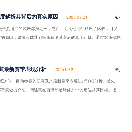
深度解析其背后的真实原因
2025-09-21
坛最具潜力的攻击球员之一，然而，近期他突然缺席了比赛，引发
赛的原因，媒体和球迷们纷纷猜测其背后的真正动机。通过对斯特林
其最新赛季表现分析
2025-09-22
德里B队）目前参赛的联赛及其最新赛季表现进行详细分析。首先，
赛背景做出介绍，阐述其在西班牙足球体系中的定位及其目标。接