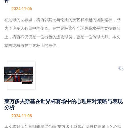
神
2024-11-06
在足球的世界里，梅西以其无与伦比的技艺和卓越的团队精神，成
为了许多人心目中的传奇。在世界杯这个全球最高水平的竞技舞台
上，梅西不仅仅是一位出色的进攻球员，更是一位传球大师。本文
将围绕梅西在世界杯上的最佳...
莱万多夫斯基在世界杯赛场中的心理应对策略与表现
分析
2024-11-08
本文将对波兰足球明星罗伯特·莱万多夫斯基在世界杯赛场中的心理