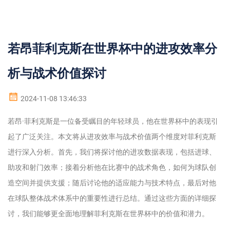
若昂菲利克斯在世界杯中的进攻效率分
析与战术价值探讨
2024-11-08 13:46:33
若昂·菲利克斯是一位备受瞩目的年轻球员，他在世界杯中的表现引
起了广泛关注。本文将从进攻效率与战术价值两个维度对菲利克斯
进行深入分析。首先，我们将探讨他的进攻数据表现，包括进球、
助攻和射门效率；接着分析他在比赛中的战术角色，如何为球队创
造空间并提供支援；随后讨论他的适应能力与技术特点，最后对他
在球队整体战术体系中的重要性进行总结。通过这些方面的详细探
讨，我们能够更全面地理解菲利克斯在世界杯中的价值和潜力。