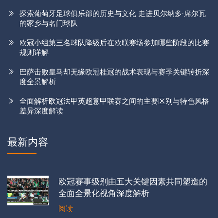
探索葡萄牙足球俱乐部的历史与文化 走进贝尔纳多·席尔瓦
的家乡与名门球队
欧冠小组第三名球队降级后在欧联赛场参加哪些阶段的比赛
规则详解
巴萨击败皇马却无缘欧冠桂冠的战术表现与赛季关键转折深
度全景解析
全面解析欧冠法甲英超意甲联赛之间的主要区别与特色风格
差异深度解读
最新内容
欧冠赛事级别由五大关键因素共同塑造的
全面全景化视角深度解析
阅读