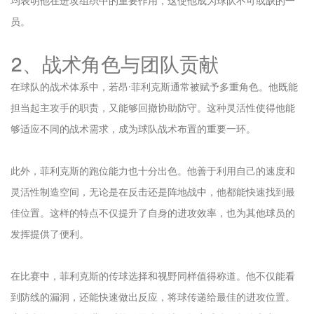
均表明他在进攻组织中的重要作用，这使他成为球队不可或缺的一
员。
2、战术角色与团队贡献
在球队的战术体系中，若昂·菲利克斯通常被赋予多重角色。他既能
担当起主攻手的职责，又能够回撤协助防守。这种灵活性使得他能
够适应不同的战术需求，成为球队战术布置的重要一环。
此外，菲利克斯的跑位能力也十分出色。他善于利用自己的速度和
灵活性制造空间，无论是在反击还是阵地战中，他都能快速找到最
佳位置。这样的特点不仅提升了自身的进攻效率，也为其他球员的
发挥提供了便利。
在比赛中，菲利克斯的传球选择和视野同样值得称道。他不仅能看
到防线的漏洞，还能快速做出反应，将球传递给最佳的进攻位置。