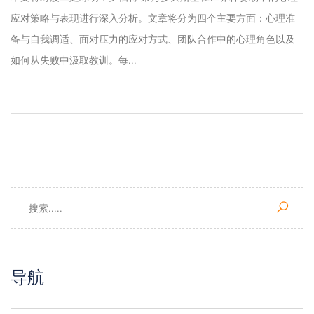
应对策略与表现进行深入分析。文章将分为四个主要方面：心理准
备与自我调适、面对压力的应对方式、团队合作中的心理角色以及
如何从失败中汲取教训。每...
导航