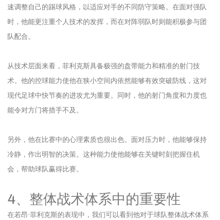
速调整自己的踢球风格，以适应对手的不同防守策略。在面对强队
时，他能更注重个人技术的发挥，而在对阵弱队时则能积极参与团
队配合。
从技术层面来看，菲利克斯具备极强的盘带能力和精准的射门技
术。他的控球能力使他在狭小空间内依然能够有效突破防线，这对
现代足球中快节奏的进攻尤为重要。同时，他的射门角度和力度也
能令对方门将措手不及。
另外，他在比赛中的心理素质也很出色。面对压力时，他能够保持
冷静，作出明智的决策。这种能力使他能够在关键时刻把握住机
会，帮助球队赢得比赛。
4、整体战术体系中的重要性
在若昂·菲利克斯的表现中，我们可以看到他对于球队整体战术体系