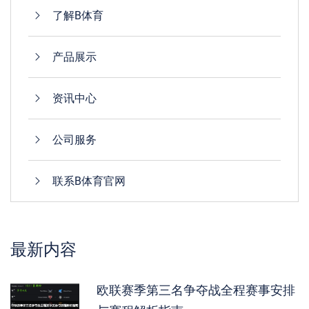
了解B体育
产品展示
资讯中心
公司服务
联系B体育官网
最新内容
欧联赛季第三名争夺战全程赛事安排