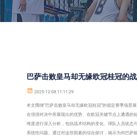
巴萨击败皇马却无缘欧冠桂冠的战
2025-12-08 11:11:29
本文围绕“巴萨击败皇马却无缘欧冠桂冠”的假定赛季场景
在强强对决中所展现出的优势、在欧冠关键节点上遭遇的
维度进行深入分析，包括战术结构的变化、球队人员状态
系统性问题。通过对这些因素的综合探讨，揭示为何巴萨