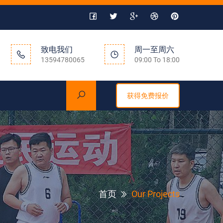
致电我们
周一至周六
13594780065
09:00 To 18:00
获得免费报价
首页
Our Projects