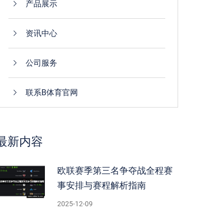
产品展示
资讯中心
公司服务
联系B体育官网
最新内容
欧联赛季第三名争夺战全程赛
事安排与赛程解析指南
2025-12-09