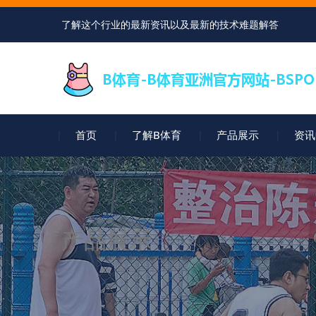
了解这个行业的最新资讯以及最新的技术难题解答
首页
了解B体育
产品展示
资讯
产品展示