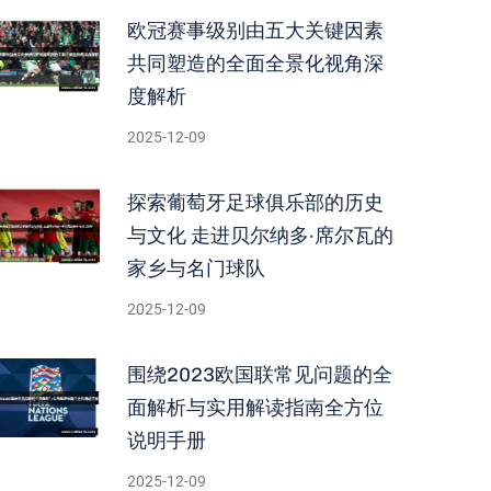
欧冠赛事级别由五大关键因素
共同塑造的全面全景化视角深
度解析
2025-12-09
探索葡萄牙足球俱乐部的历史
与文化 走进贝尔纳多·席尔瓦的
家乡与名门球队
2025-12-09
围绕2023欧国联常见问题的全
面解析与实用解读指南全方位
说明手册
2025-12-09