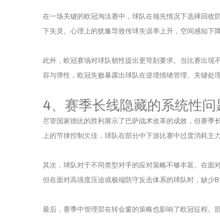
在一场关键的欧冠淘汰赛中，球队在领先情况下选择回收
下失灵。心理上的犹豫导致传球失误率上升，空间感知下
此外，欧冠赛场对球队韧性提出更苛刻要求。当比赛出现
容与弹性，欧冠失败暴露出球队在逆境情绪管理、关键处
4、赛季长线隐藏的系统性问
尽管国家德比的胜利展示了巴萨战术改革的成效，但赛季
上的节律控制欠佳，球队在部分中下游比赛中过度消耗主
其次，球队对于不同类型对手的应对策略不够丰富。在面
但在面对高强度压迫或极端防守反击体系的球队时，缺少
最后，赛季中管理层在转会窗的策略也影响了欧冠征程。