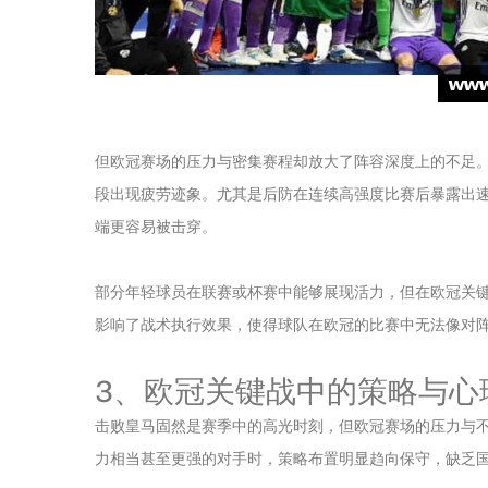
但欧冠赛场的压力与密集赛程却放大了阵容深度上的不足
段出现疲劳迹象。尤其是后防在连续高强度比赛后暴露出
端更容易被击穿。
部分年轻球员在联赛或杯赛中能够展现活力，但在欧冠关
影响了战术执行效果，使得球队在欧冠的比赛中无法像对
3、欧冠关键战中的策略与心
击败皇马固然是赛季中的高光时刻，但欧冠赛场的压力与
力相当甚至更强的对手时，策略布置明显趋向保守，缺乏