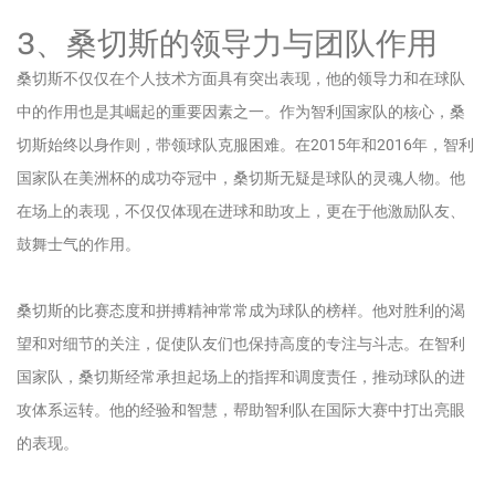
3、桑切斯的领导力与团队作用
桑切斯不仅仅在个人技术方面具有突出表现，他的领导力和在球队
中的作用也是其崛起的重要因素之一。作为智利国家队的核心，桑
切斯始终以身作则，带领球队克服困难。在2015年和2016年，智利
国家队在美洲杯的成功夺冠中，桑切斯无疑是球队的灵魂人物。他
在场上的表现，不仅仅体现在进球和助攻上，更在于他激励队友、
鼓舞士气的作用。
桑切斯的比赛态度和拼搏精神常常成为球队的榜样。他对胜利的渴
望和对细节的关注，促使队友们也保持高度的专注与斗志。在智利
国家队，桑切斯经常承担起场上的指挥和调度责任，推动球队的进
攻体系运转。他的经验和智慧，帮助智利队在国际大赛中打出亮眼
的表现。