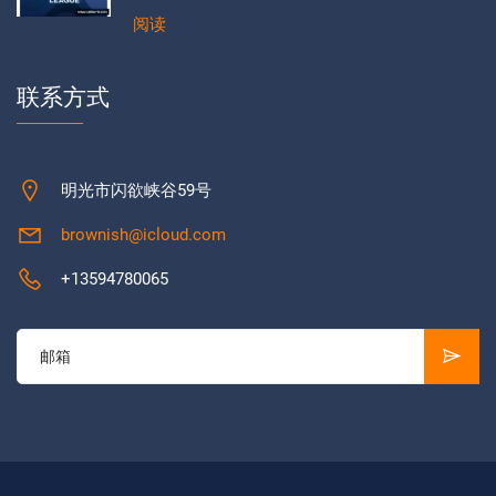
阅读
联系方式
明光市闪欲峡谷59号
brownish@icloud.com
+13594780065