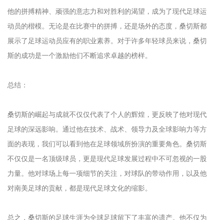
他的拼搏精神、顽强的意志力和对胜利的渴望，成为了现代足球运
动员的楷模。无论是在比赛中的拼搏，还是场外的态度，桑切斯都
展示了足球运动员应有的职业素养。对于许多年轻球员来说，桑切
斯的成功是一个激励他们不断追求卓越的榜样。
总结：
桑切斯的崛起与成就不仅仅代表了个人的辉煌，更反映了他对现代
足球的深远影响。通过他在技术、战术、领导力及全球影响力等方
面的表现，我们可以看到他在足球领域所扮演的重要角色。桑切斯
不仅仅是一名顶级球员，更是现代足球发展过程中不可忽视的一股
力量。他对球场上每一项细节的关注，对球队的带动作用，以及他
对南美足球的贡献，都是现代足球文化的缩影。
总之，桑切斯的足球生涯为全球足球留下了丰富的遗产。他不仅为