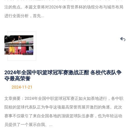
注的焦点。本篇文章将对2026年体育世界杯的场馆分布与城市布局
进行全面分析，首先...
2024年全国中职篮球冠军赛激战正酣 各校代表队争
夺最高荣誉
2024-11-21
文章摘要：2024年全国中职篮球冠军赛正如火如荼地进行，各中职
院校的篮球代表队正为争夺这项最高荣誉而展开激烈的角逐。此次
赛事不仅吸引了来自全国各地的顶级篮球队伍参赛，也为年轻运动
员提供了一个展示自我、...