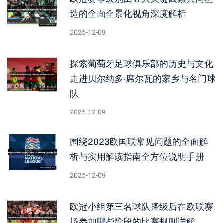
造的全面全景化视角深度解析
2025-12-09
探索葡萄牙足球俱乐部的历史与文化
走进贝尔纳多·席尔瓦的家乡与名门球
队
2025-12-09
围绕2023欧国联常见问题的全面解
析与实用解读指南全方位说明手册
2025-12-09
欧冠小组第三名球队降级后在欧联赛
场参加哪些阶段的比赛规则详解