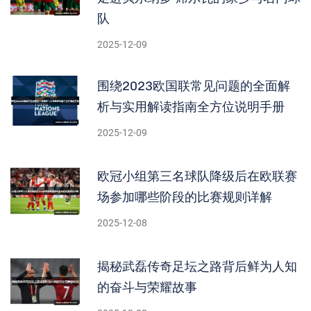
队
2025-12-09
围绕2023欧国联常见问题的全面解
析与实用解读指南全方位说明手册
2025-12-09
欧冠小组第三名球队降级后在欧联赛
场参加哪些阶段的比赛规则详解
2025-12-08
揭秘武磊传奇足坛之路背后鲜为人知
的奋斗与荣耀故事