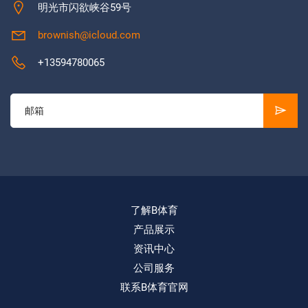
明光市闪欲峡谷59号
brownish@icloud.com
+13594780065
了解B体育
产品展示
资讯中心
公司服务
联系B体育官网