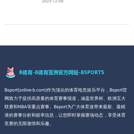
2025-12-08
Bsport(online-b.com)作为顶尖的体育电竞娱乐平台，Bsport官
网致力于提供高质量的体育赛事报道，涵盖世界杯、欧洲五大
联赛和NBA等重点赛事。Bsport为广大体育迷带来最新、最精
准的赛事分析和赔率信息，让您即时掌握赛场动态，享受体育
竞赛的无限激情和乐趣。