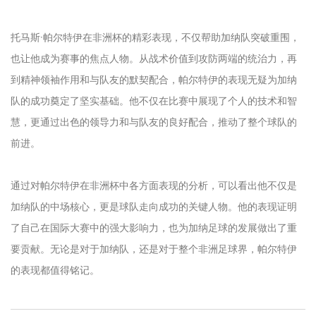
托马斯·帕尔特伊在非洲杯的精彩表现，不仅帮助加纳队突破重围，
也让他成为赛事的焦点人物。从战术价值到攻防两端的统治力，再
到精神领袖作用和与队友的默契配合，帕尔特伊的表现无疑为加纳
队的成功奠定了坚实基础。他不仅在比赛中展现了个人的技术和智
慧，更通过出色的领导力和与队友的良好配合，推动了整个球队的
前进。
通过对帕尔特伊在非洲杯中各方面表现的分析，可以看出他不仅是
加纳队的中场核心，更是球队走向成功的关键人物。他的表现证明
了自己在国际大赛中的强大影响力，也为加纳足球的发展做出了重
要贡献。无论是对于加纳队，还是对于整个非洲足球界，帕尔特伊
的表现都值得铭记。