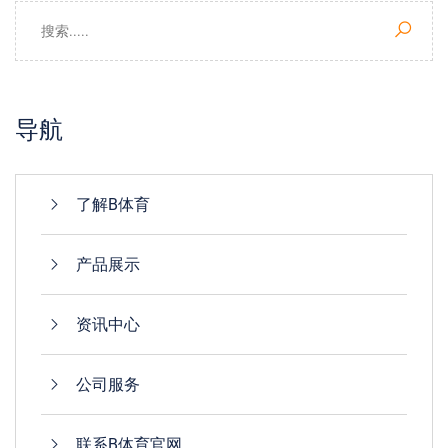
导航
了解B体育
产品展示
资讯中心
公司服务
联系B体育官网