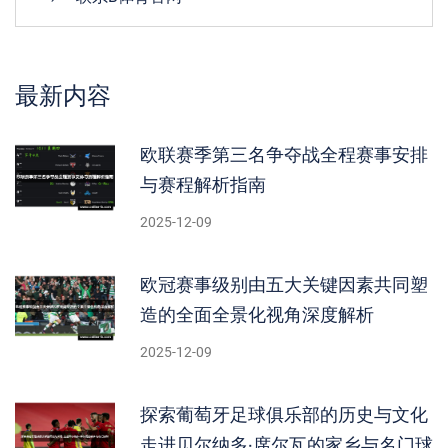
最新内容
欧联赛季第三名争夺战全程赛事安排
与赛程解析指南
2025-12-09
欧冠赛事级别由五大关键因素共同塑
造的全面全景化视角深度解析
2025-12-09
探索葡萄牙足球俱乐部的历史与文化
走进贝尔纳多·席尔瓦的家乡与名门球