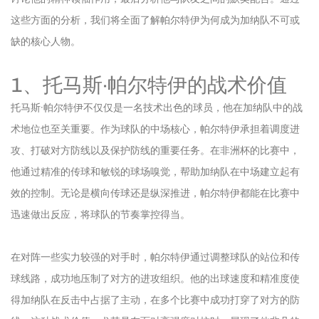
这些方面的分析，我们将全面了解帕尔特伊为何成为加纳队不可或
缺的核心人物。
1、托马斯·帕尔特伊的战术价值
托马斯·帕尔特伊不仅仅是一名技术出色的球员，他在加纳队中的战
术地位也至关重要。作为球队的中场核心，帕尔特伊承担着调度进
攻、打破对方防线以及保护防线的重要任务。在非洲杯的比赛中，
他通过精准的传球和敏锐的球场嗅觉，帮助加纳队在中场建立起有
效的控制。无论是横向传球还是纵深推进，帕尔特伊都能在比赛中
迅速做出反应，将球队的节奏掌控得当。
在对阵一些实力较强的对手时，帕尔特伊通过调整球队的站位和传
球线路，成功地压制了对方的进攻组织。他的出球速度和精准度使
得加纳队在反击中占据了主动，在多个比赛中成功打穿了对方的防