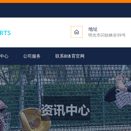
地址
明光市闪欲峡谷59号
中心
公司服务
联系B体育官网