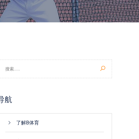
导航
了解B体育