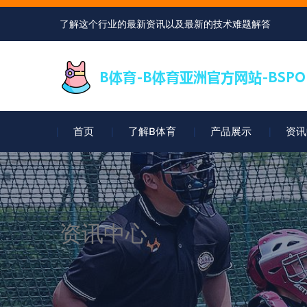
了解这个行业的最新资讯以及最新的技术难题解答
首页
了解B体育
产品展示
资讯
资讯中心