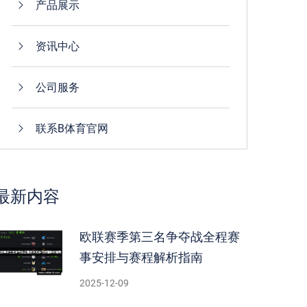
产品展示
资讯中心
公司服务
联系B体育官网
最新内容
欧联赛季第三名争夺战全程赛
事安排与赛程解析指南
2025-12-09