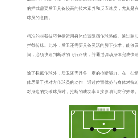
的拦截需要后卫具备较高的技术素养和反应速度，尤其是
球员的意图。
精准的拦截技巧包括运用身体位置阻挡传球路线、通过踏
拦截传球。此外，后卫还需要具备灵活的脚下技术，能够
间，必须快速判断球的飞行路线，并通过调动身体完成快
除了拦截传球外，后卫还需具备一定的抢断能力。在一些
体尽量干扰对方传球员的动作，通过位置优势与身体对抗
对身边的突破球员时，抢断的成功率直接影响到防守效果