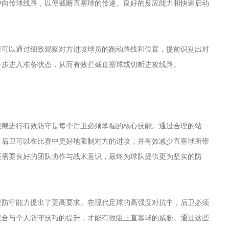
冲向传球线路，以便截断直塞球的传递。良好的反应能力和快速启动
卫可以通过细致观察对方进攻球员的跑动路线和位置，提前识别出对
一步进入准备状态，从而有效拦截直塞球或切断进攻线路。
拦截进行有效防守是每个后卫必须掌握的核心技能。通过合理的站
，后卫可以在比赛中更好地限制对方的进攻，并有效减少直塞球所带
还需要良好的团队协作与战术意识，最终为球队提供更为坚实的防
卫防守能力提出了更高要求。在现代足球的高强度对抗中，后卫必须
配合与个人防守技巧的提升，才能有效阻止直塞球的威胁。通过这些