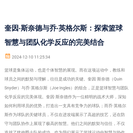
奎因·斯奈德与乔·英格尔斯：探索篮球
智慧与团队化学反应的完美结合
2024-12-10 11:25:34
篮球是集体运动，也是个体智慧的展现。而在这项运动中，教练和
球员之间的默契与理解，往往是成功的关键。奎因·斯奈德（Quin
Snyder）与乔·英格尔斯（Joe Ingles）的组合，正是篮球智慧与团队
化学反应的完美体现。奎因·斯奈德作为一位精明的战术大师，深知
如何利用球员的优势，打造出一支具有竞争力的球队；而乔·英格尔
斯作为球队的关键球员，不仅在进攻端展示了高超的技艺，还在防
守与团队协作上展现了极高的智慧。他们之间的默契与信任，不仅
造就了犹他爵士队的成功，也为我们展示了篮球运动中智慧与协作