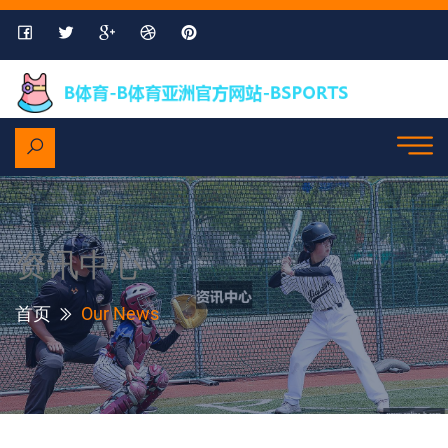
资讯中心
首页
Our News