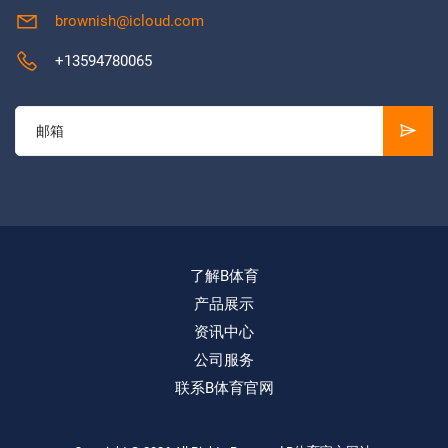
brownish@icloud.com
+13594780065
了解B体育
产品展示
资讯中心
公司服务
联系B体育官网