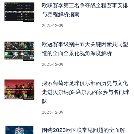
欧联赛季第三名争夺战全程赛事安排
与赛程解析指南
2025-12-09
欧冠赛事级别由五大关键因素共同塑
造的全面全景化视角深度解析
2025-12-09
探索葡萄牙足球俱乐部的历史与文化
走进贝尔纳多·席尔瓦的家乡与名门球
队
2025-12-09
围绕2023欧国联常见问题的全面解