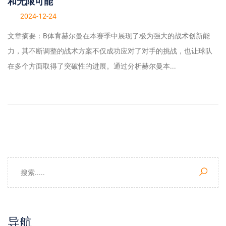
和无限可能
2024-12-24
文章摘要：B体育赫尔曼在本赛季中展现了极为强大的战术创新能
力，其不断调整的战术方案不仅成功应对了对手的挑战，也让球队
在多个方面取得了突破性的进展。通过分析赫尔曼本...
导航