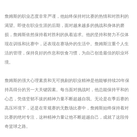
詹姆斯的职业态度非常严谨，他始终保持对比赛的热情和对胜利的
渴望。即使在职业生涯的后期，面对越来越多的挑战和身体的磨
损，詹姆斯依然保持着对胜利的执着追求。他的坚持和努力不仅体
现在训练和比赛中，还表现在赛场外的生活中。詹姆斯注重个人生
活的管理，保持良好的作息和饮食习惯，为自己创造最佳的职业环
境。
詹姆斯的强大心理素质和无可挑剔的职业精神是他能够持续20年保
持高得分的另一大关键因素。每当面对挑战时，他总能保持平和的
心态，凭借坚韧不拔的精神力量不断超越自我。无论是在季后赛的
高压环境下，还是在常规赛的无数场比赛中，詹姆斯始终保持着对
比赛的绝对专注，这种精神力量让他不断超越自己，成就了这段传
奇篮球之路。