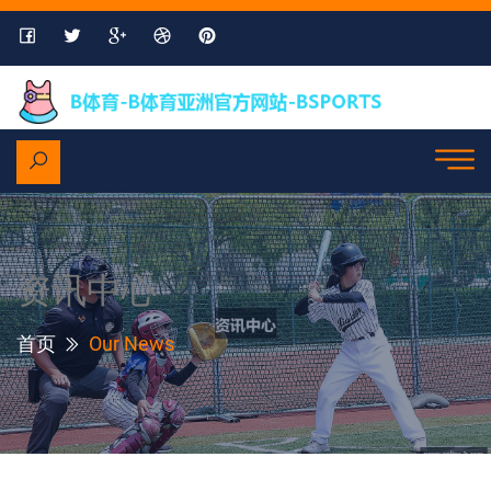
资讯中心
首页
Our News