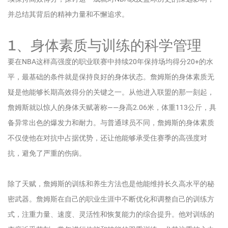
并总结其背后的精神力量和不懈追求。
1、身体素质与训练的科学管理
要在NBA这样高强度的职业联赛中持续20年保持场均得分20+的水
平，最基础的条件就是保持良好的身体状态。詹姆斯的身体素质无
疑是他能够长期高效得分的关键之一。从他进入联盟的那一刻起，
詹姆斯就以惊人的身体天赋著称——身高2.06米，体重113公斤，具
备异常出色的爆发力和耐力。与普通球员不同，詹姆斯的身体素质
不仅使他在对抗中占据优势，还让他能够承受住赛季的高强度对
抗，避免了严重的伤病。
除了天赋，詹姆斯的训练和养生方法也是他能维持长久高水平的秘
密武器。詹姆斯在自己的职业生涯中不断优化和调整自己的训练方
式，注重力量、速度、灵活性和恢复能力的综合提升。他对训练的