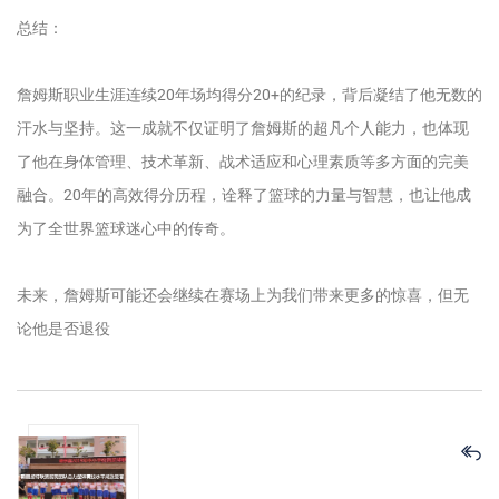
总结：
詹姆斯职业生涯连续20年场均得分20+的纪录，背后凝结了他无数的
汗水与坚持。这一成就不仅证明了詹姆斯的超凡个人能力，也体现
了他在身体管理、技术革新、战术适应和心理素质等多方面的完美
融合。20年的高效得分历程，诠释了篮球的力量与智慧，也让他成
为了全世界篮球迷心中的传奇。
未来，詹姆斯可能还会继续在赛场上为我们带来更多的惊喜，但无
论他是否退役