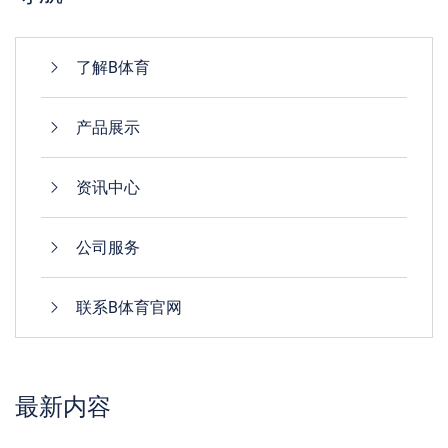
了解B体育
产品展示
资讯中心
公司服务
联系B体育官网
最新内容