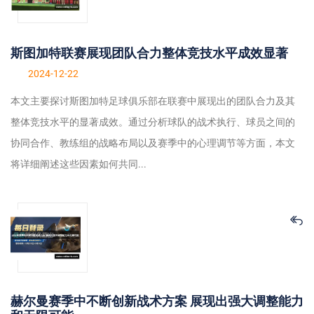
斯图加特联赛展现团队合力整体竞技水平成效显著
2024-12-22
本文主要探讨斯图加特足球俱乐部在联赛中展现出的团队合力及其
整体竞技水平的显著成效。通过分析球队的战术执行、球员之间的
协同合作、教练组的战略布局以及赛季中的心理调节等方面，本文
将详细阐述这些因素如何共同...
赫尔曼赛季中不断创新战术方案 展现出强大调整能力