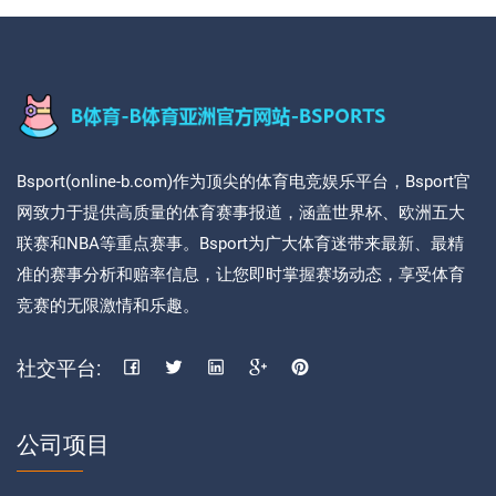
Bsport(online-b.com)作为顶尖的体育电竞娱乐平台，Bsport官
网致力于提供高质量的体育赛事报道，涵盖世界杯、欧洲五大
联赛和NBA等重点赛事。Bsport为广大体育迷带来最新、最精
准的赛事分析和赔率信息，让您即时掌握赛场动态，享受体育
竞赛的无限激情和乐趣。
社交平台:
公司项目