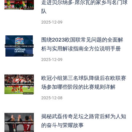
走进贝尔纳多·席尔瓦的家乡与名门球
队
2025-12-09
围绕2023欧国联常见问题的全面解
析与实用解读指南全方位说明手册
2025-12-09
欧冠小组第三名球队降级后在欧联赛
场参加哪些阶段的比赛规则详解
2025-12-08
揭秘武磊传奇足坛之路背后鲜为人知
的奋斗与荣耀故事