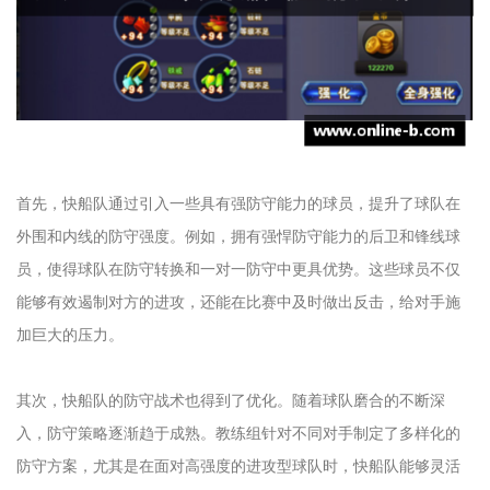
首先，快船队通过引入一些具有强防守能力的球员，提升了球队在
外围和内线的防守强度。例如，拥有强悍防守能力的后卫和锋线球
员，使得球队在防守转换和一对一防守中更具优势。这些球员不仅
能够有效遏制对方的进攻，还能在比赛中及时做出反击，给对手施
加巨大的压力。
其次，快船队的防守战术也得到了优化。随着球队磨合的不断深
入，防守策略逐渐趋于成熟。教练组针对不同对手制定了多样化的
防守方案，尤其是在面对高强度的进攻型球队时，快船队能够灵活