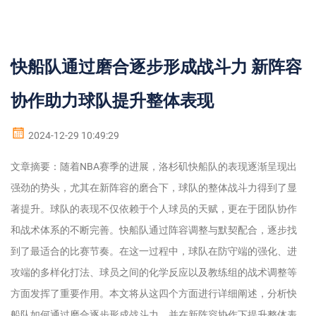
快船队通过磨合逐步形成战斗力 新阵容
协作助力球队提升整体表现
2024-12-29 10:49:29
文章摘要：随着NBA赛季的进展，洛杉矶快船队的表现逐渐呈现出
强劲的势头，尤其在新阵容的磨合下，球队的整体战斗力得到了显
著提升。球队的表现不仅依赖于个人球员的天赋，更在于团队协作
和战术体系的不断完善。快船队通过阵容调整与默契配合，逐步找
到了最适合的比赛节奏。在这一过程中，球队在防守端的强化、进
攻端的多样化打法、球员之间的化学反应以及教练组的战术调整等
方面发挥了重要作用。本文将从这四个方面进行详细阐述，分析快
船队如何通过磨合逐步形成战斗力，并在新阵容协作下提升整体表