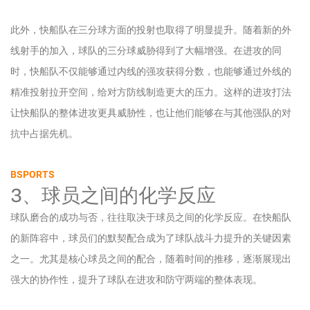
此外，快船队在三分球方面的投射也取得了明显提升。随着新的外
线射手的加入，球队的三分球威胁得到了大幅增强。在进攻的同
时，快船队不仅能够通过内线的强攻获得分数，也能够通过外线的
精准投射拉开空间，给对方防线制造更大的压力。这样的进攻打法
让快船队的整体进攻更具威胁性，也让他们能够在与其他强队的对
抗中占据先机。
BSPORTS
3、球员之间的化学反应
球队磨合的成功与否，往往取决于球员之间的化学反应。在快船队
的新阵容中，球员们的默契配合成为了球队战斗力提升的关键因素
之一。尤其是核心球员之间的配合，随着时间的推移，逐渐展现出
强大的协作性，提升了球队在进攻和防守两端的整体表现。