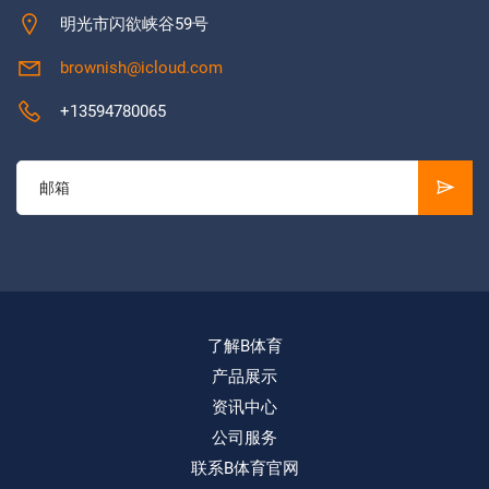
明光市闪欲峡谷59号
brownish@icloud.com
+13594780065
了解B体育
产品展示
资讯中心
公司服务
联系B体育官网