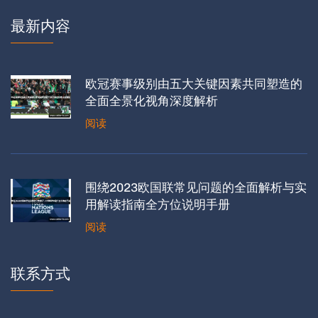
最新内容
欧冠赛事级别由五大关键因素共同塑造的
全面全景化视角深度解析
阅读
围绕2023欧国联常见问题的全面解析与实
用解读指南全方位说明手册
阅读
联系方式