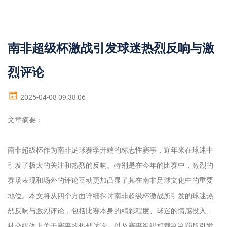
南非超级杯激战引发球迷热烈反响与激
烈评论
2025-04-08 09:38:06
文章摘要：
南非超级杯作为南非足球赛季开端的标志性赛事，近年来在球迷中
引发了极大的关注和热烈的反响。特别是在今年的比赛中，激烈的
赛场表现和场外的评论互动更加凸显了其在南非足球文化中的重要
地位。本文将从四个方面详细探讨南非超级杯激战所引发的球迷热
烈反响与激烈评论，包括比赛本身的精彩程度、球迷的情感投入、
社交媒体上关于赛事的热烈讨论，以及赛事组织和裁判判罚所引发