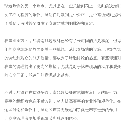
球迷热议的另一个焦点。尤其是在一些关键判罚上，裁判的决定引
发了不同程度的争议。球迷们对裁判是否公正、是否遵循规则提出
了质疑，有时甚至引发了赛后对裁判的批评和责难。
赛事组织方面，尽管南非超级杯已经有了长时间的历史积淀，但每
年的赛事组织仍然面临着一些挑战。从比赛场地的设施、现场气氛
的调动到观众的服务质量，都成为了球迷讨论的热点。有些球迷对
赛事的管理提出了更高的期望，尤其是对于比赛现场的秩序和观众
的安全问题，球迷们的意见越来越多。
不过，尽管存在这些争议，南非超级杯依然拥有着巨大的吸引力。
赛事的组织者也在不断改进，努力提高赛事的专业性和规范化。在
这些讨论和争议中，球迷的声音无疑起到了促进赛事进步的作用，
让赛事管理者更加重视细节和球迷的体验。