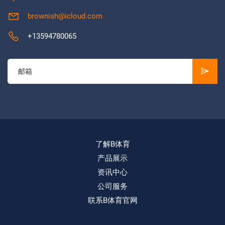
brownish@icloud.com
+13594780065
了解B体育
产品展示
资讯中心
公司服务
联系B体育官网