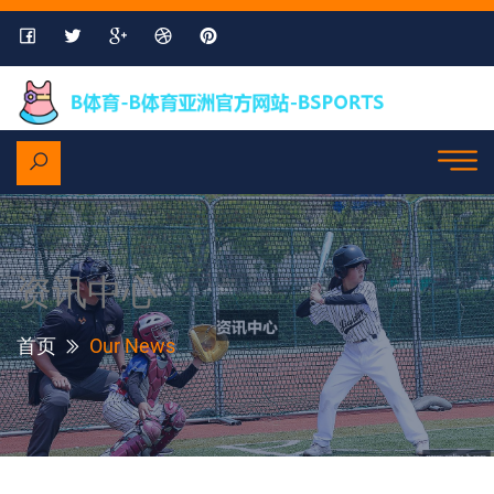
资讯中心
首页
Our News