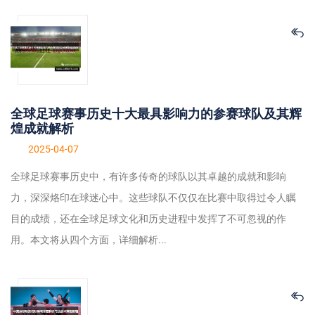
全球足球赛事历史十大最具影响力的参赛球队及其辉
煌成就解析
2025-04-07
全球足球赛事历史中，有许多传奇的球队以其卓越的成就和影响
力，深深烙印在球迷心中。这些球队不仅仅在比赛中取得过令人瞩
目的成绩，还在全球足球文化和历史进程中发挥了不可忽视的作
用。本文将从四个方面，详细解析...