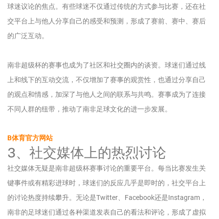
球迷议论的焦点。有些球迷不仅通过传统的方式参与比赛，还在社
交平台上与他人分享自己的感受和预测，形成了赛前、赛中、赛后
的广泛互动。
南非超级杯的赛事也成为了社区和社交圈内的谈资。球迷们通过线
上和线下的互动交流，不仅增加了赛事的观赏性，也通过分享自己
的观点和情感，加深了与他人之间的联系与共鸣。赛事成为了连接
不同人群的纽带，推动了南非足球文化的进一步发展。
B体育官方网站
3、社交媒体上的热烈讨论
社交媒体无疑是南非超级杯赛事讨论的重要平台。每当比赛发生关
键事件或有精彩进球时，球迷们的反应几乎是即时的，社交平台上
的讨论热度持续攀升。无论是Twitter、Facebook还是Instagram，
南非的足球迷们通过各种渠道发表自己的看法和评论，形成了虚拟