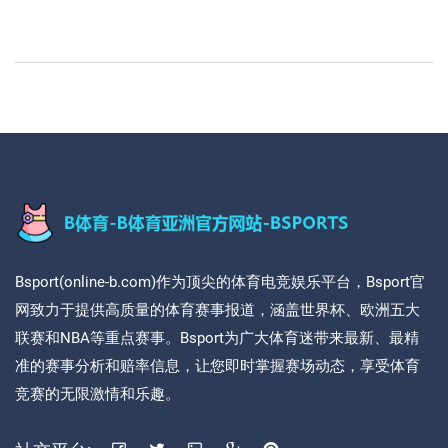
Bsport(online-b.com)作为顶尖的体育电竞娱乐平台，Bsport官
网致力于提供高质量的体育赛事报道，涵盖世界杯、欧洲五大
联赛和NBA等重点赛事。Bsport为广大体育迷带来最新、最精
准的赛事分析和赔率信息，让您即时掌握赛场动态，享受体育
竞赛的无限激情和乐趣。