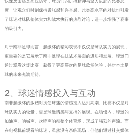
快速反击还是高压防守，球员们的拼搏精神与全力以赴的比赛态
度，让观众们时刻保持紧张感和兴奋感。此类高水平的对抗也引发
了球迷对球队整体实力和战术执行的热烈讨论，进一步增强了赛事
的吸引力。
对于南非足球而言，超级杯的精彩表现不仅仅是球队实力的展现，
更重要的是它展示了南非足球在技战术层面的进步和发展。球迷们
通过观看这场比赛，获得了更高层次的足球欣赏体验，并对本土足
球的未来充满期待。
2、球迷情感投入与互动
南非超级杯的激烈对抗使球迷的情感投入达到高潮。比赛不仅是对
球队实力的较量，更是球迷情感与支持的展现。在场馆内，球迷的
加油声、呐喊声、欢呼声响彻整个体育场，形成了强烈的声浪。而
在电视机前观看的球迷，虽然没有亲临现场，但他们通过社交媒体