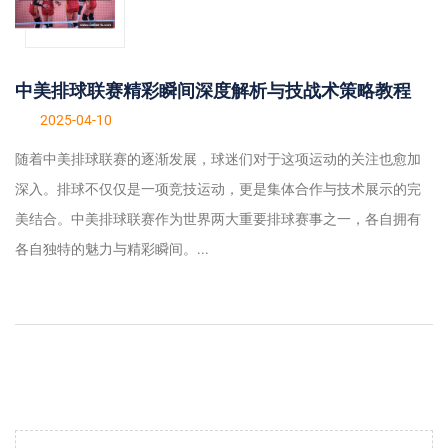
中美排球联赛精彩瞬间深度解析与技战术策略教程
2025-04-10
随着中美排球联赛的逐渐发展，球迷们对于这项运动的关注也愈加
深入。排球不仅仅是一项竞技运动，更是集体合作与技术展示的完
美结合。中美排球联赛作为世界两大重要排球赛事之一，各自拥有
各自独特的魅力与精彩瞬间。...