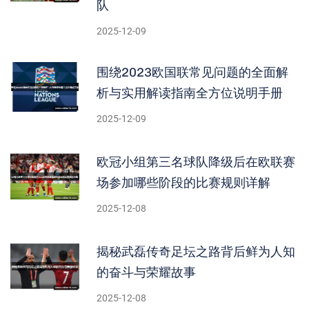
队
2025-12-09
围绕2023欧国联常见问题的全面解
析与实用解读指南全方位说明手册
2025-12-09
欧冠小组第三名球队降级后在欧联赛
场参加哪些阶段的比赛规则详解
2025-12-08
揭秘武磊传奇足坛之路背后鲜为人知
的奋斗与荣耀故事
2025-12-08