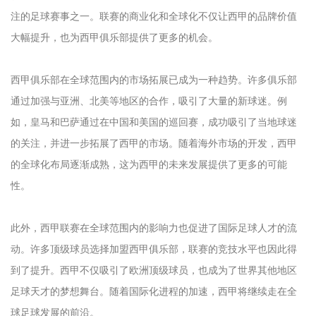
注的足球赛事之一。联赛的商业化和全球化不仅让西甲的品牌价值
大幅提升，也为西甲俱乐部提供了更多的机会。
西甲俱乐部在全球范围内的市场拓展已成为一种趋势。许多俱乐部
通过加强与亚洲、北美等地区的合作，吸引了大量的新球迷。例
如，皇马和巴萨通过在中国和美国的巡回赛，成功吸引了当地球迷
的关注，并进一步拓展了西甲的市场。随着海外市场的开发，西甲
的全球化布局逐渐成熟，这为西甲的未来发展提供了更多的可能
性。
此外，西甲联赛在全球范围内的影响力也促进了国际足球人才的流
动。许多顶级球员选择加盟西甲俱乐部，联赛的竞技水平也因此得
到了提升。西甲不仅吸引了欧洲顶级球员，也成为了世界其他地区
足球天才的梦想舞台。随着国际化进程的加速，西甲将继续走在全
球足球发展的前沿。