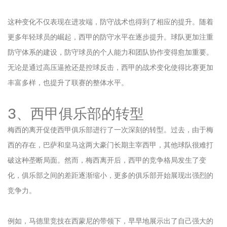
这种变化不仅表现在进攻端，防守战术也得到了相应的提升。随着
更多年轻球员的崛起，西甲的防守水平在逐步提升。球队更加注重
防守体系的建设，防守球员的个人能力和团队协作变得愈加重要。
无论是通过高压逼抢还是控球反击，西甲的战术变化使得比赛更加
丰富多样，也提升了联赛的整体水平。
3、西甲俱乐部的转型
梅西的离开促使西甲俱乐部进行了一次深刻的转型。过去，由于梅
西的存在，巴萨和皇马这两大豪门长期主宰西甲，其他球队很难打
破这种垄断局面。然而，梅西离开后，西甲的竞争格局发生了变
化，俱乐部之间的差距逐渐缩小，更多的俱乐部开始展现出强烈的
竞争力。
例如，马德里竞技在西蒙尼的带领下，早早地展示出了自己强大的