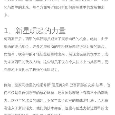
化与西甲的未来。每个方面将详细分析如何影响西甲的发展和未
来。
1、新星崛起的力量
梅西离开后，西甲的年轻球员迎来了展示自己的机会。此前，由于
梅西的统治地位，许多才华横溢的年轻球员未能得到足够的舞台。
而如今，联赛中的年轻新星纷纷站出来，展现出极强的竞争力，成
为未来西甲的代表人物。这些球员不仅在个人技术上出类拔萃，更
在战术上展现出了极强的适应能力。
例如，皇家马德里的维尼修斯·儒尼奥尔和巴塞罗那的安苏·法蒂，他
们不仅是各自俱乐部的核心球员，还在国际赛场上有着不小的影响
力。这些年轻球员的崛起，不仅丰富了西甲的技战术打法，也为联
赛注入了新的活力。他们的技术突破、速度与创造力都让西甲的比