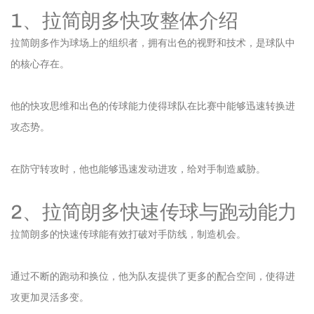
1、拉简朗多快攻整体介绍
拉简朗多作为球场上的组织者，拥有出色的视野和技术，是球队中
的核心存在。
他的快攻思维和出色的传球能力使得球队在比赛中能够迅速转换进
攻态势。
在防守转攻时，他也能够迅速发动进攻，给对手制造威胁。
2、拉简朗多快速传球与跑动能力
拉简朗多的快速传球能有效打破对手防线，制造机会。
通过不断的跑动和换位，他为队友提供了更多的配合空间，使得进
攻更加灵活多变。