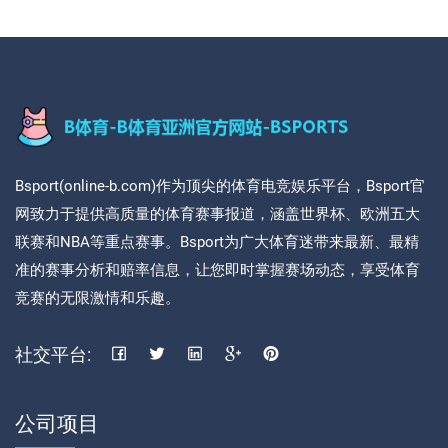
Bsport(online-b.com)作为顶尖的体育电竞娱乐平台，Bsport官
网致力于提供高质量的体育赛事报道，涵盖世界杯、欧洲五大
联赛和NBA等重点赛事。Bsport为广大体育迷带来最新、最精
准的赛事分析和赔率信息，让您即时掌握赛场动态，享受体育
竞赛的无限激情和乐趣。
社交平台:
公司项目