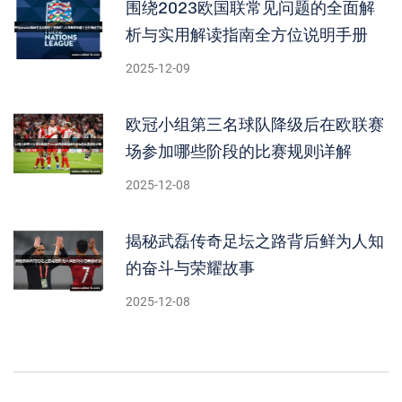
围绕2023欧国联常见问题的全面解
析与实用解读指南全方位说明手册
2025-12-09
欧冠小组第三名球队降级后在欧联赛
场参加哪些阶段的比赛规则详解
2025-12-08
揭秘武磊传奇足坛之路背后鲜为人知
的奋斗与荣耀故事
2025-12-08