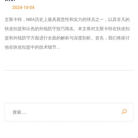
2024-10-04
文斯卡特，NBA历史上最具观赏性和实力的球员之一，以其非凡的
快攻扣篮和出色的外线防守技巧闻名。本文将对文斯卡特在快攻扣
篮和外线防守方面进行全面的解析与深度剖析。首先，我们将探讨
他在快攻扣篮中的技术细节...