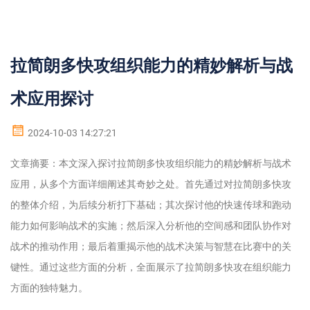
拉简朗多快攻组织能力的精妙解析与战
术应用探讨
2024-10-03 14:27:21
文章摘要：本文深入探讨拉简朗多快攻组织能力的精妙解析与战术
应用，从多个方面详细阐述其奇妙之处。首先通过对拉简朗多快攻
的整体介绍，为后续分析打下基础；其次探讨他的快速传球和跑动
能力如何影响战术的实施；然后深入分析他的空间感和团队协作对
战术的推动作用；最后着重揭示他的战术决策与智慧在比赛中的关
键性。通过这些方面的分析，全面展示了拉简朗多快攻在组织能力
方面的独特魅力。