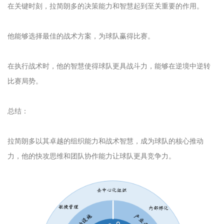
在关键时刻，拉简朗多的决策能力和智慧起到至关重要的作用。
他能够选择最佳的战术方案，为球队赢得比赛。
在执行战术时，他的智慧使得球队更具战斗力，能够在逆境中逆转
比赛局势。
总结：
拉简朗多以其卓越的组织能力和战术智慧，成为球队的核心推动
力，他的快攻思维和团队协作能力让球队更具竞争力。