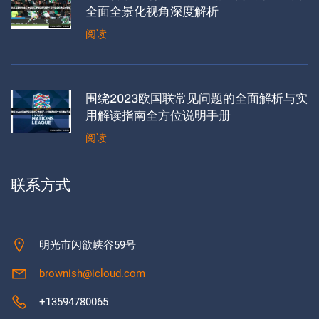
全面全景化视角深度解析
阅读
围绕2023欧国联常见问题的全面解析与实
用解读指南全方位说明手册
阅读
联系方式
明光市闪欲峡谷59号
brownish@icloud.com
+13594780065