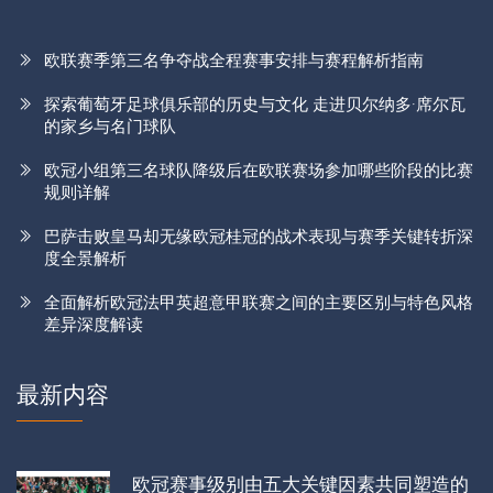
欧联赛季第三名争夺战全程赛事安排与赛程解析指南
探索葡萄牙足球俱乐部的历史与文化 走进贝尔纳多·席尔瓦
的家乡与名门球队
欧冠小组第三名球队降级后在欧联赛场参加哪些阶段的比赛
规则详解
巴萨击败皇马却无缘欧冠桂冠的战术表现与赛季关键转折深
度全景解析
全面解析欧冠法甲英超意甲联赛之间的主要区别与特色风格
差异深度解读
最新内容
欧冠赛事级别由五大关键因素共同塑造的