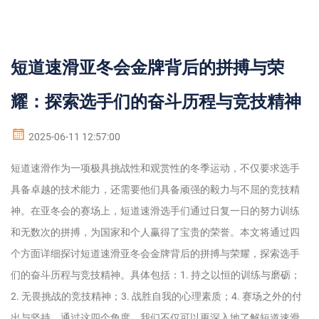
短道速滑亚冬会金牌背后的拼搏与荣
耀：探索选手们的奋斗历程与竞技精神
2025-06-11 12:57:00
短道速滑作为一项极具挑战性和观赏性的冬季运动，不仅要求选手
具备卓越的技术能力，还需要他们具备顽强的毅力与不屈的竞技精
神。在亚冬会的赛场上，短道速滑选手们通过日复一日的努力训练
和无数次的拼搏，为国家和个人赢得了宝贵的荣誉。本文将通过四
个方面详细探讨短道速滑亚冬会金牌背后的拼搏与荣耀，探索选手
们的奋斗历程与竞技精神。具体包括：1. 持之以恒的训练与磨砺；
2. 无畏挑战的竞技精神；3. 战胜自我的心理素质；4. 赛场之外的付
出与坚持。通过这四个角度，我们不仅可以更深入地了解短道速滑