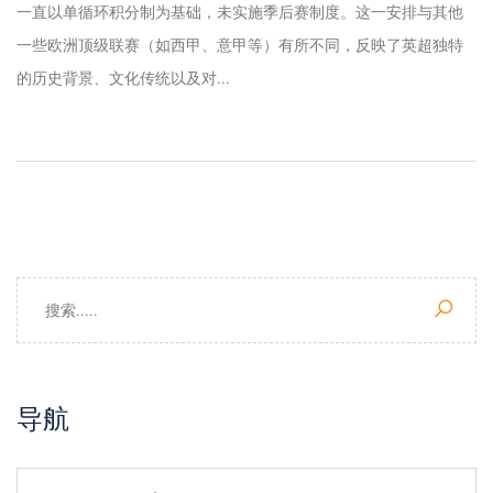
一直以单循环积分制为基础，未实施季后赛制度。这一安排与其他
一些欧洲顶级联赛（如西甲、意甲等）有所不同，反映了英超独特
的历史背景、文化传统以及对...
导航