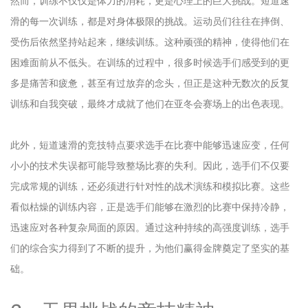
然而，训练不仅仅是体力的消耗，更是心理上的巨大挑战。短道速
滑的每一次训练，都是对身体极限的挑战。运动员们往往在摔倒、
受伤后依然坚持站起来，继续训练。这种顽强的精神，使得他们在
困难面前从不低头。在训练的过程中，很多时候选手们感受到的更
多是痛苦和疲惫，甚至有过放弃的念头，但正是这种无数次的反复
训练和自我突破，最终才成就了他们在亚冬会赛场上的出色表现。
此外，短道速滑的竞技特点要求选手在比赛中能够迅速应变，任何
小小的技术失误都可能导致整场比赛的失利。因此，选手们不仅要
完成常规的训练，还必须进行针对性的战术演练和模拟比赛。这些
看似枯燥的训练内容，正是选手们能够在激烈的比赛中保持冷静，
迅速应对各种复杂局面的原因。通过这种持续的高强度训练，选手
们的综合实力得到了不断的提升，为他们赢得金牌奠定了坚实的基
础。