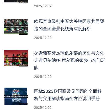
2025-12-09
欧冠赛事级别由五大关键因素共同塑
造的全面全景化视角深度解析
2025-12-09
探索葡萄牙足球俱乐部的历史与文化
走进贝尔纳多·席尔瓦的家乡与名门球
队
2025-12-09
围绕2023欧国联常见问题的全面解
析与实用解读指南全方位说明手册
2025-12-09