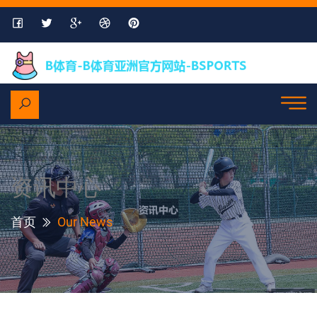
资讯中心
首页
Our News