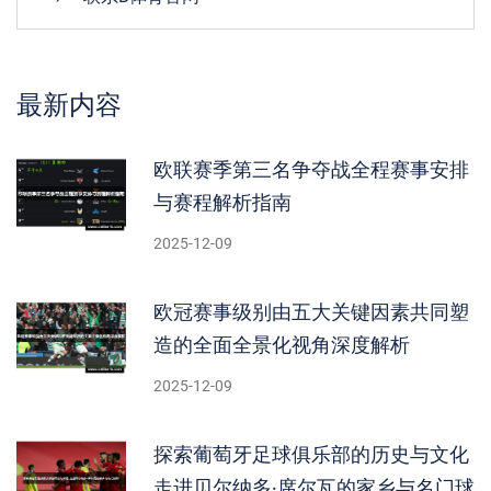
最新内容
欧联赛季第三名争夺战全程赛事安排
与赛程解析指南
2025-12-09
欧冠赛事级别由五大关键因素共同塑
造的全面全景化视角深度解析
2025-12-09
探索葡萄牙足球俱乐部的历史与文化
走进贝尔纳多·席尔瓦的家乡与名门球