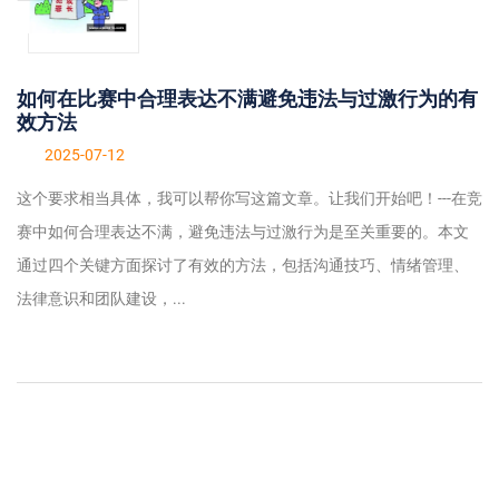
如何在比赛中合理表达不满避免违法与过激行为的有
效方法
2025-07-12
这个要求相当具体，我可以帮你写这篇文章。让我们开始吧！---在竞
赛中如何合理表达不满，避免违法与过激行为是至关重要的。本文
通过四个关键方面探讨了有效的方法，包括沟通技巧、情绪管理、
法律意识和团队建设，...