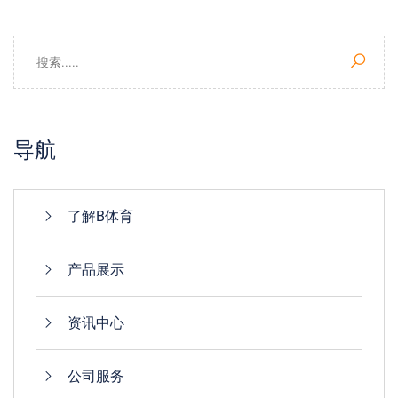
导航
了解B体育
产品展示
资讯中心
公司服务