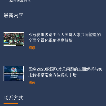
差异深度解读
最新内容
欧冠赛事级别由五大关键因素共同塑造的
全面全景化视角深度解析
阅读
围绕2023欧国联常见问题的全面解析与实
用解读指南全方位说明手册
阅读
联系方式