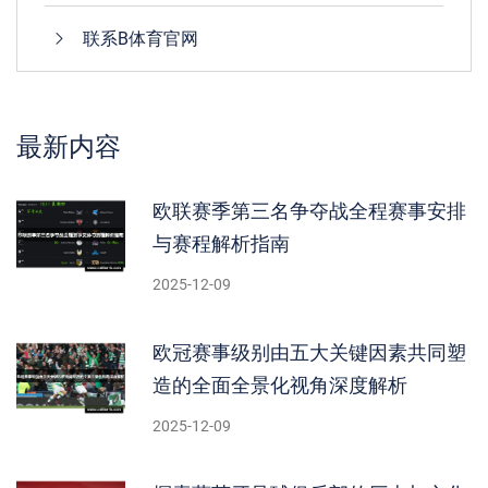
联系B体育官网
最新内容
欧联赛季第三名争夺战全程赛事安排
与赛程解析指南
2025-12-09
欧冠赛事级别由五大关键因素共同塑
造的全面全景化视角深度解析
2025-12-09