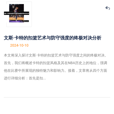
文斯·卡特的扣篮艺术与防守强度的终极对决分析
2024-10-10
本文将深入探讨文斯·卡特的扣篮艺术与防守强度之间的终极对决。
首先，我们将概述卡特的扣篮风格及其在NBA历史上的地位，强调
他在比赛中所展现的独特魅力和影响力。接着，文章将从四个方面
进行详细分析：首先是扣...