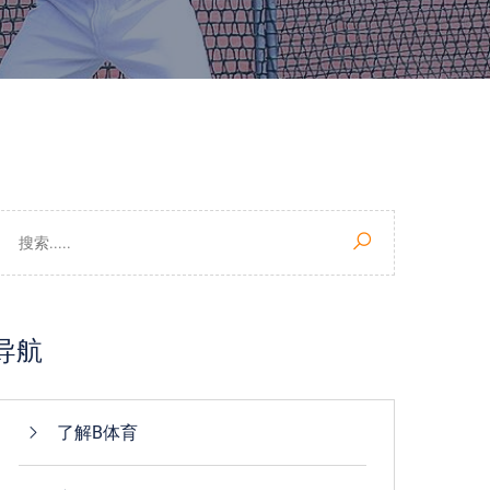
导航
了解B体育