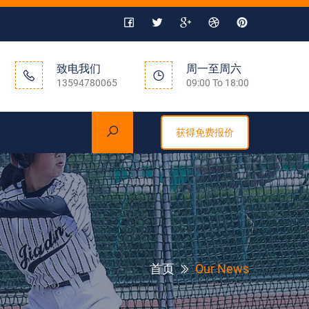
致电我们
周一至周六
13594780065
09:00 To 18:00
获得免费报价
首页
Our News