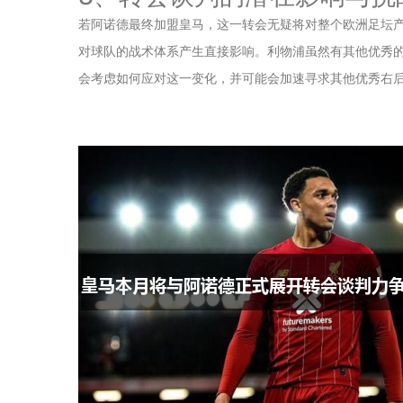
若阿诺德最终加盟皇马，这一转会无疑将对整个欧洲足坛
对球队的战术体系产生直接影响。利物浦虽然有其他优秀
会考虑如何应对这一变化，并可能会加速寻求其他优秀右