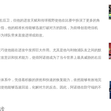
任右后卫，但他的进攻天赋和传球视野使他在比赛中扮演了更多的角
一指，他的精准长传能够迅速打破对方的防线，为前锋创造绝佳机
够为球队带来直接进球或助攻。
技巧使他能在进攻中发挥巨大作用。尤其是他与利物浦队友之间的默
进攻意识和技术能力，使得阿诺德成为了当今世界上最具威胁的右后
术体系中，凭借着积极的拼抢和快速的恢复能力，依然能够有效地完
识使他能够迅速回追，化解对方的反击。因此，阿诺德在防守端的不
战