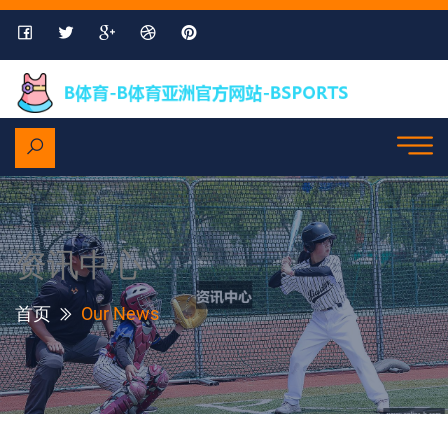
资讯中心
首页
Our News