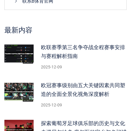
联系B体育官网
最新内容
欧联赛季第三名争夺战全程赛事安排
与赛程解析指南
2025-12-09
欧冠赛事级别由五大关键因素共同塑
造的全面全景化视角深度解析
2025-12-09
探索葡萄牙足球俱乐部的历史与文化