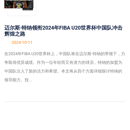
迈尔斯·特纳领衔2024年FIBA U20世界杯中国队冲击
辉煌之路
2024-10-11
在2024年FIBA U20世界杯上，中国队将在迈尔斯·特纳的带领下，力
争取得优异成绩。作为一位年轻而又有潜力的球员，特纳的加盟为
中国队注入了新的活力和希望。本文将从四个方面详细探讨特纳的
领导能力、技...