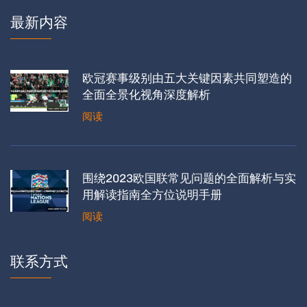
最新内容
欧冠赛事级别由五大关键因素共同塑造的
全面全景化视角深度解析
阅读
围绕2023欧国联常见问题的全面解析与实
用解读指南全方位说明手册
阅读
联系方式