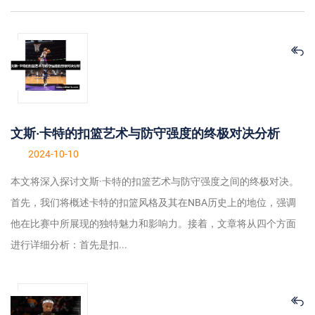
文斯·卡特的扣篮艺术与防守强度的终极对决分析
2024-10-10
本文将深入探讨文斯·卡特的扣篮艺术与防守强度之间的终极对决。
首先，我们将概述卡特的扣篮风格及其在NBA历史上的地位，强调
他在比赛中所展现的独特魅力和影响力。接着，文章将从四个方面
进行详细分析：首先是扣...