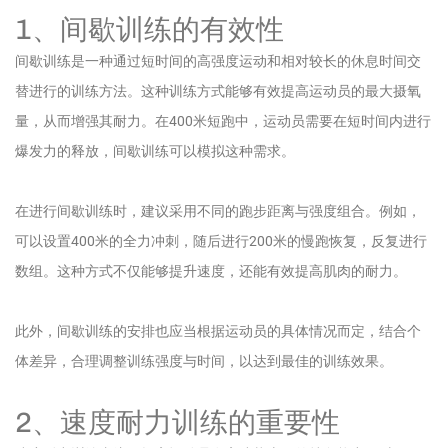
1、间歇训练的有效性
间歇训练是一种通过短时间的高强度运动和相对较长的休息时间交
替进行的训练方法。这种训练方式能够有效提高运动员的最大摄氧
量，从而增强其耐力。在400米短跑中，运动员需要在短时间内进行
爆发力的释放，间歇训练可以模拟这种需求。
在进行间歇训练时，建议采用不同的跑步距离与强度组合。例如，
可以设置400米的全力冲刺，随后进行200米的慢跑恢复，反复进行
数组。这种方式不仅能够提升速度，还能有效提高肌肉的耐力。
此外，间歇训练的安排也应当根据运动员的具体情况而定，结合个
体差异，合理调整训练强度与时间，以达到最佳的训练效果。
2、速度耐力训练的重要性