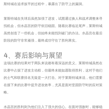
斯特城在追求扳平的过程中，暴露出了防守上的漏洞。
莱斯特城在失球后虽然加强了进攻，试图通过换人和战术调整来寻
找机会，但水晶宫的防守依旧稳固。随着比赛临近尾声，莱斯特城
虽然创造了一些机会，但始终未能找到破门的办法。水晶宫在最后
阶段的防守非常顽强，最终成功守住了胜利果实。
4、赛后影响与展望
这场比赛的结果对于两队来说都有着深远的意义。莱斯特城虽然在
比赛中占据了进攻主动权，但最终未能如愿取得胜利，这对于他们
的士气和联赛排名无疑是一大打击。对于莱斯特城来说，他们需要
在接下来的比赛中提升进攻效率，尤其是面对坚固防守时的应对策
略。
水晶宫的胜利则为他们注入了强大的信心。在面对强敌时，能够稳