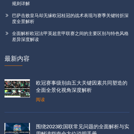
规则详解
巴萨击败皇马却无缘欧冠桂冠的战术表现与赛季关键转折深
度全景解析
全面解析欧冠法甲英超意甲联赛之间的主要区别与特色风格
差异深度解读
最新内容
欧冠赛事级别由五大关键因素共同塑造的
全面全景化视角深度解析
阅读
围绕2023欧国联常见问题的全面解析与实
用解读指南全方位说明手册