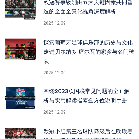
欧冠赛事级别由五大关键因素共同塑
造的全面全景化视角深度解析
2025-12-09
探索葡萄牙足球俱乐部的历史与文化
走进贝尔纳多·席尔瓦的家乡与名门球
队
2025-12-09
围绕2023欧国联常见问题的全面解
析与实用解读指南全方位说明手册
2025-12-09
欧冠小组第三名球队降级后在欧联赛