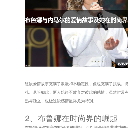
这段爱情故事充满了浪漫和不确定性，但也充满了挑战。
扎。尽管如此，两人始终不放弃对彼此的感情，虽然时常
熟与独立，也让这段感情显得尤为特别。
2、布鲁娜在时尚界的崛起
布鲁娜·马尔凯辛在时尚界的崛起，可以说是她事业成功的