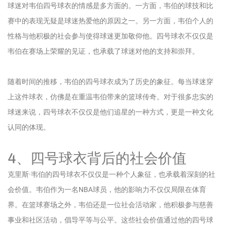
球迷对韦伯四号球衣的情感是多方面的。一方面，韦伯的球技和比
赛中的表现无疑是球迷热爱他的原因之一。另一方面，韦伯个人的
性格与他积极的社会参与使得球迷更加敬仰他。四号球衣不仅仅是
韦伯在赛场上荣耀的见证，也承载了球迷对他的支持和崇拜。
随着时间的推移，韦伯的四号球衣成为了历史的象征。每当球迷穿
上这件球衣，仿佛是在重温韦伯带来的篮球传奇。对于很多忠实的
球迷来说，四号球衣不仅仅是他们追星的一种方式，更是一种文化
认同的体现。
4、四号球衣背后的社会价值
克里斯·韦伯的四号球衣不仅仅是一种个人象征，也承载着深刻的社
会价值。韦伯作为一名NBA球员，他的影响力不仅仅局限在体育
界。在篮球赛场之外，韦伯还是一位社会活动家，他积极参与慈善
事业和社区活动，倡导平等与公平。这些社会价值通过他的四号球