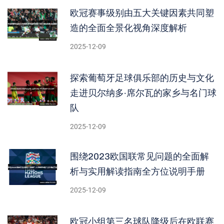
欧冠赛事级别由五大关键因素共同塑
造的全面全景化视角深度解析
2025-12-09
探索葡萄牙足球俱乐部的历史与文化
走进贝尔纳多·席尔瓦的家乡与名门球
队
2025-12-09
围绕2023欧国联常见问题的全面解
析与实用解读指南全方位说明手册
2025-12-09
欧冠小组第三名球队降级后在欧联赛