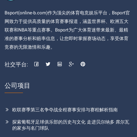
Bsport(online-b.com)作为顶尖的体育电竞娱乐平台，Bsport官
网致力于提供高质量的体育赛事报道，涵盖世界杯、欧洲五大
联赛和NBA等重点赛事。Bsport为广大体育迷带来最新、最精
准的赛事分析和赔率信息，让您即时掌握赛场动态，享受体育
竞赛的无限激情和乐趣。
社交平台:
公司项目
欧联赛季第三名争夺战全程赛事安排与赛程解析指南
探索葡萄牙足球俱乐部的历史与文化 走进贝尔纳多·席尔瓦
的家乡与名门球队