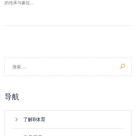
的传承与象征...
导航
了解B体育