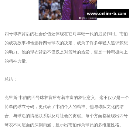
四号球衣背后的社会价值还体现在它对年轻一代的启发作用。韦伯
的成功故事和他选择四号球衣的决定，成为了许多年轻人追求梦想
的动力。他的球衣背后不仅仅是对篮球的热爱，更是一种积极向上
的精神力量。
总结：
克里斯·韦伯的四号球衣背后有着丰富的象征意义。这不仅仅是一个
简单的球衣号码，更代表了韦伯个人的精神、他与球队文化的结
合、与球迷的情感联系以及对社会的贡献。每个方面都呈现出四号
球衣不同层面的深刻内涵，显示出韦伯作为球员的多维度性格。