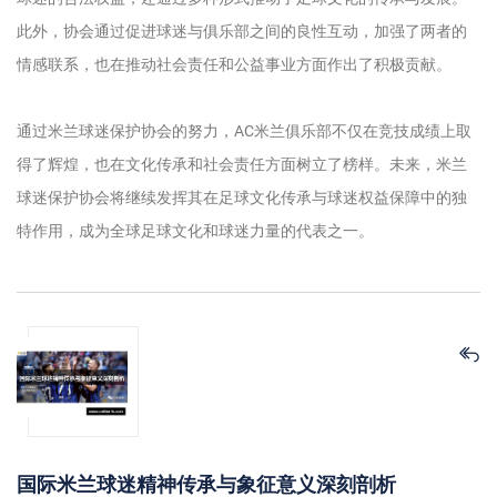
此外，协会通过促进球迷与俱乐部之间的良性互动，加强了两者的
情感联系，也在推动社会责任和公益事业方面作出了积极贡献。
通过米兰球迷保护协会的努力，AC米兰俱乐部不仅在竞技成绩上取
得了辉煌，也在文化传承和社会责任方面树立了榜样。未来，米兰
球迷保护协会将继续发挥其在足球文化传承与球迷权益保障中的独
特作用，成为全球足球文化和球迷力量的代表之一。
国际米兰球迷精神传承与象征意义深刻剖析