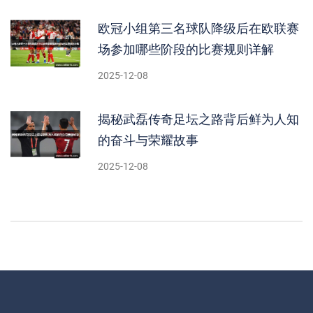
欧冠小组第三名球队降级后在欧联赛
场参加哪些阶段的比赛规则详解
2025-12-08
揭秘武磊传奇足坛之路背后鲜为人知
的奋斗与荣耀故事
2025-12-08