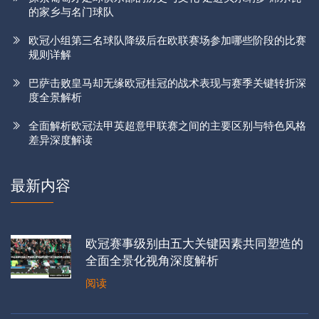
的家乡与名门球队
欧冠小组第三名球队降级后在欧联赛场参加哪些阶段的比赛
规则详解
巴萨击败皇马却无缘欧冠桂冠的战术表现与赛季关键转折深
度全景解析
全面解析欧冠法甲英超意甲联赛之间的主要区别与特色风格
差异深度解读
最新内容
欧冠赛事级别由五大关键因素共同塑造的
全面全景化视角深度解析
阅读