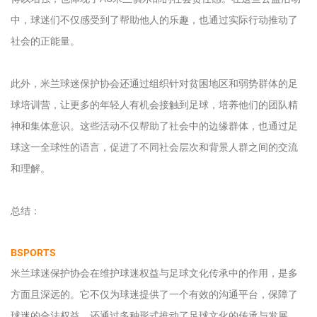
中，球迷们不仅感受到了帮助他人的乐趣，也通过实际行动推动了
社会的正能量。
此外，米兰球迷保护协会还通过组织针对贫困地区和弱势群体的足
球培训营，让更多的年轻人有机会接触到足球，培养他们的团队精
神和集体意识。这些活动不仅帮助了社会中的边缘群体，也通过足
球这一全球性的语言，促进了不同社会层次和背景人群之间的交流
和理解。
总结：
BSPORTS
米兰球迷保护协会在维护球迷权益与足球文化传承中的作用，是多
方面且深远的。它不仅为球迷提供了一个有效的沟通平台，保障了
球迷的合法权益，还通过多种形式推动了足球文化的传承与发展。