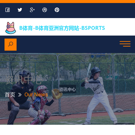
资讯中心
首页
Our News