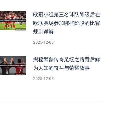
欧冠小组第三名球队降级后在
欧联赛场参加哪些阶段的比赛
规则详解
2025-12-08
揭秘武磊传奇足坛之路背后鲜
为人知的奋斗与荣耀故事
2025-12-08