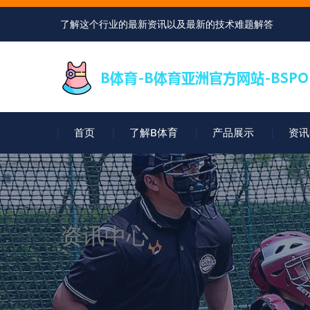
了解这个行业的最新资讯以及最新的技术难题解答
首页
了解B体育
产品展示
资讯
资讯中心