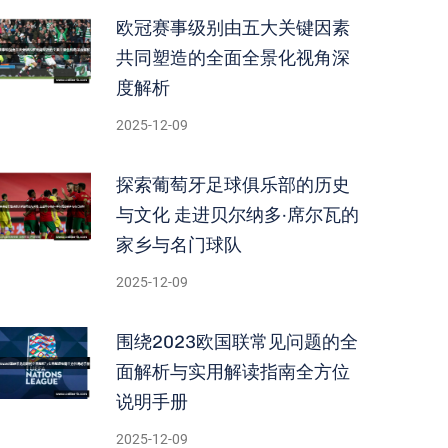
欧冠赛事级别由五大关键因素
共同塑造的全面全景化视角深
度解析
2025-12-09
探索葡萄牙足球俱乐部的历史
与文化 走进贝尔纳多·席尔瓦的
家乡与名门球队
2025-12-09
围绕2023欧国联常见问题的全
面解析与实用解读指南全方位
说明手册
2025-12-09