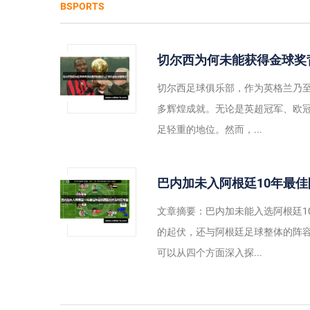
BSPORTS
切尔西为何未能获得金球奖
切尔西足球俱乐部，作为英格兰乃
多辉煌成就。无论是英超冠军、欧
足轻重的地位。然而，...
巴内加未入阿根廷10年最
文章摘要：巴内加未能入选阿根廷1
的起伏，还与阿根廷足球整体的阵
可以从四个方面深入探...