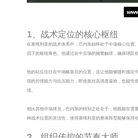
1、战术定位的核心枢纽
在塞维利亚的战术体系中，巴内加始终处于中场核心位置
启下的枢纽角色。他通过在中后场的频繁触球，确保球队
他的站位往往在中场略靠后的位置，这让他能够随时接应
强的控球能力与抗压能力，即使面对高强度逼抢，也能凭
境。
相比其他中场球员，巴内加的特别之处在于，他既能在需
种战术位置的灵活性，使得塞维利亚的整体阵型能够保持
2、组织传控的节奏大师