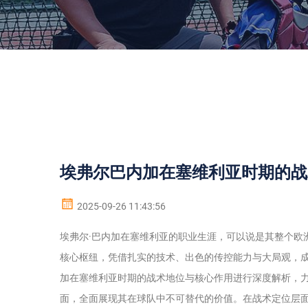
埃弗尔巴内加在塞维利亚时期的战
2025-09-26 11:43:56
埃弗尔·巴内加在塞维利亚的职业生涯，可以说是其整个欧
核心枢纽，凭借扎实的技术、出色的传控能力与大局观，
加在塞维利亚时期的战术地位与核心作用进行深度解析，
面，全面展现其在球队中不可替代的价值。在战术定位层