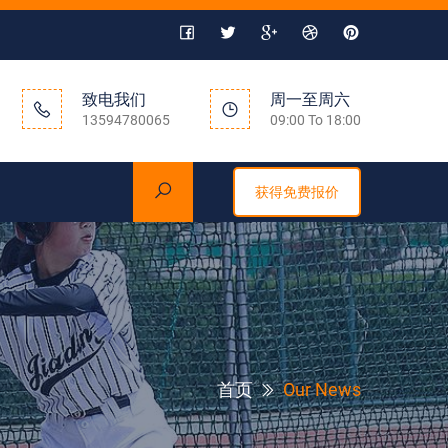
致电我们
周一至周六
13594780065
09:00 To 18:00
获得免费报价
首页
Our News