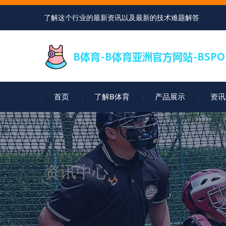
了解这个行业的最新资讯以及最新的技术难题解答
首页
了解B体育
产品展示
资讯
资讯中心