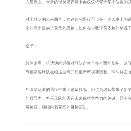
力建设上。未来的球员培养将不再仅仅依赖于某个位置的
对于球队的未来而言，哈达迪的退役不仅是一次人事上的
来的竞争提供了宝贵的思路，如何在少数球员依赖的情况
总结：
总体来看，哈达迪的退役对球队产生了多方面的影响。从
节都需要球队在哈达迪离开后重新审视和调整。球队将面
尽管哈达迪的退役带来了诸多挑战，但也为球队带来了新
的领导力，将是球队能否在未来保持竞争力的关键。只有
展路径，继续向着更高的目标迈进。