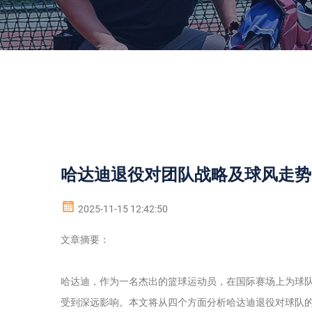
哈达迪退役对团队战略及球风走势
2025-11-15 12:42:50
文章摘要：
哈达迪，作为一名杰出的篮球运动员，在国际赛场上为球
受到深远影响。本文将从四个方面分析哈达迪退役对球队