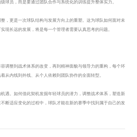
顶级球员，而是要通过团队合作与系统化的训练提升整体实力。
调整，更是一次球队结构与发展方向上的重塑。这为球队如何面对未
下实现长远的发展，将是每一个管理者需要认真思考的问题。
阵容调整到战术体系的改变，再到精神面貌与领导力的重构，每个环
临着从内线到外线、从个人依赖到团队协作的全面转型。
的机遇。如何借此契机发掘年轻球员的潜力，调整战术体系，塑造新
在不断适应变化的过程中，球队才能在新的赛季中找到属于自己的发