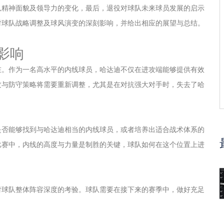
队精神面貌及领导力的变化，最后，退役对球队未来球员发展的启示
对球队战略调整及球风演变的深刻影响，并给出相应的展望与总结。
影响
在。作为一名高水平的内线球员，哈达迪不仅在进攻端能够提供有效
攻与防守策略将需要重新调整，尤其是在对抗强大对手时，失去了哈
是否能够找到与哈达迪相当的内线球员，或者培养出适合战术体系的
比赛中，内线的高度与力量是制胜的关键，球队如何在这个位置上进
对球队整体阵容深度的考验。球队需要在接下来的赛季中，做好充足