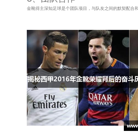
金靴得主深知足球是个团队项目，与队友之间的默契配合