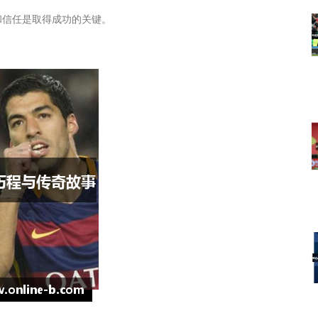
和信任是取得成功的关键。