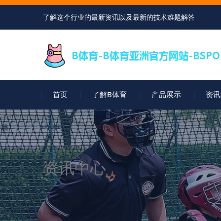
了解这个行业的最新资讯以及最新的技术难题解答
首页
了解B体育
产品展示
资讯
资讯中心