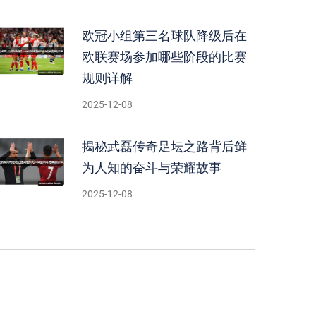
欧冠小组第三名球队降级后在
欧联赛场参加哪些阶段的比赛
规则详解
2025-12-08
揭秘武磊传奇足坛之路背后鲜
为人知的奋斗与荣耀故事
2025-12-08