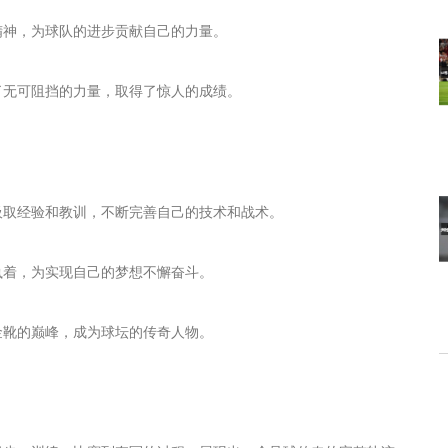
精神，为球队的进步贡献自己的力量。
了无可阻挡的力量，取得了惊人的成绩。
吸取经验和教训，不断完善自己的技术和战术。
执着，为实现自己的梦想不懈奋斗。
金靴的巅峰，成为球坛的传奇人物。