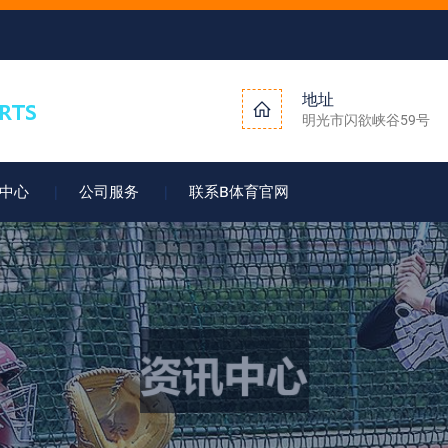
地址
明光市闪欲峡谷59号
中心
公司服务
联系B体育官网