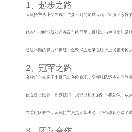
1、起步之路
金靴得主从小便展现出与众不同的足球天赋，经历了家庭
他在年少时期就获得各级别的冠军，展现出与生俱来的足
通过不懈的努力和训练，金靴得主逐渐在球场上展露出惊
2、冠军之路
金靴得主在赛季中展示出色的表现，率领球队逐步走向联
他在各场比赛中频频破门，展现出顶尖的射术和意识，成
在关键比赛中，金靴得主更是发挥出色，带领球队夺得了
3、团队合作