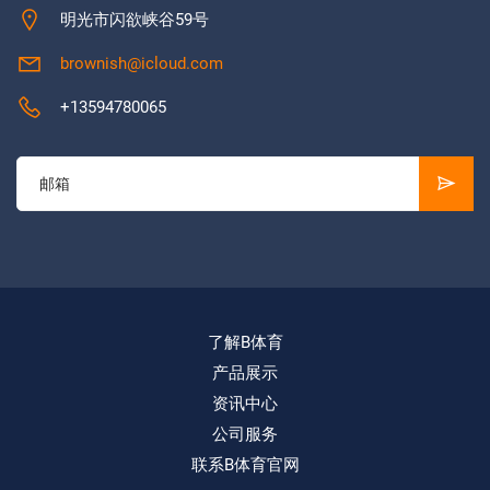
明光市闪欲峡谷59号
brownish@icloud.com
+13594780065
了解B体育
产品展示
资讯中心
公司服务
联系B体育官网