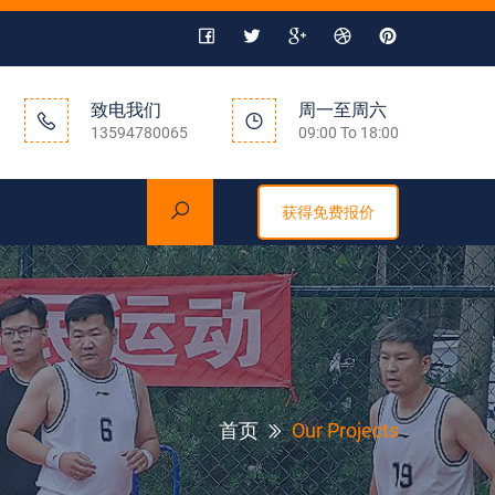
致电我们
周一至周六
13594780065
09:00 To 18:00
获得免费报价
首页
Our Projects