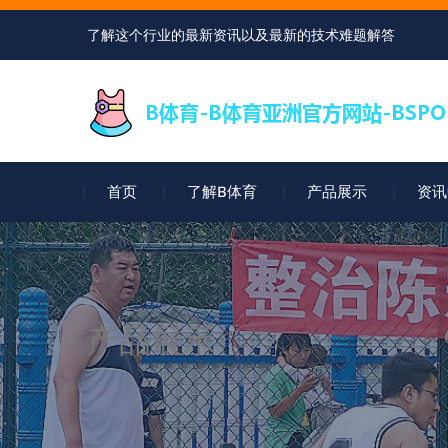
了解这个行业的最新资讯以及最新的技术难题解答
首页
了解B体育
产品展示
资讯
产品展示