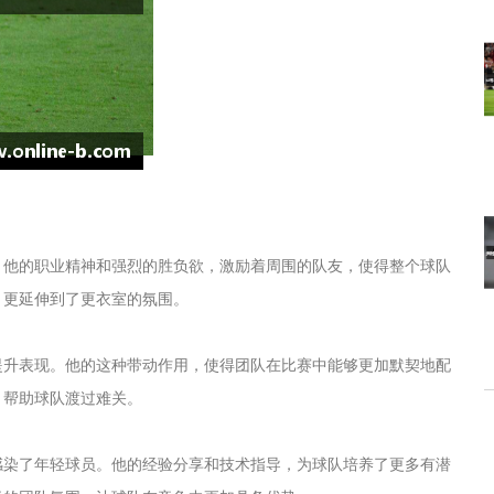
。他的职业精神和强烈的胜负欲，激励着周围的队友，使得整个球队
，更延伸到了更衣室的氛围。
提升表现。他的这种带动作用，使得团队在比赛中能够更加默契地配
，帮助球队渡过难关。
感染了年轻球员。他的经验分享和技术指导，为球队培养了更多有潜