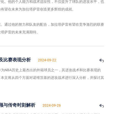
变化。他的个人能力和战术适应性，不仅提升了球队的进攻水平，也
迪有望在未来为加拉塔萨雷创造更多辉煌的成就。
素。通过他的努力和队友的配合，加拉塔萨雷有望在竞争激烈的联赛
拉塔萨雷的未来充满期待。
及比赛表现分析
2024-09-22
zki），作为NBA历史上最杰出的外籍球员之一，其进攻战术和比赛表现的
。本文将从四个方面对诺维茨基的进攻战术进行深入分析，并探讨其
顾与传奇时刻解析
2024-09-26