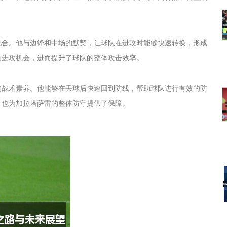
配合。他与边锋和中场的默契，让球队在进攻时能够快速转换，形成
的进攻机会，进而提升了球队的整体攻击效率。
的战术素养。他能够在丢球后快速回到防线，帮助球队进行有效的防
，也为加拉塔萨雷的整体防守提供了保障。