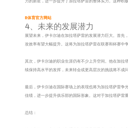
力的新星，进一步提升了加拉塔萨雷的整体实力。这种积
B体育官方网站
4、未来的发展潜力
展望未来，伊卡尔迪在加拉塔萨雷的发展潜力巨大。首先
攻效率有望大幅提升。这将为加拉塔萨雷在联赛和杯赛中
其次，伊卡尔迪的职业生涯仍有不少上升空间。他在加拉
续保持高水平的发挥，未来转会或更高层次的挑战将不成
最后，伊卡尔迪在国际赛场上的表现也将为加拉塔萨雷争
佳绩，进一步提升俱乐部的国际形象。这对于加拉塔萨雷
总结：