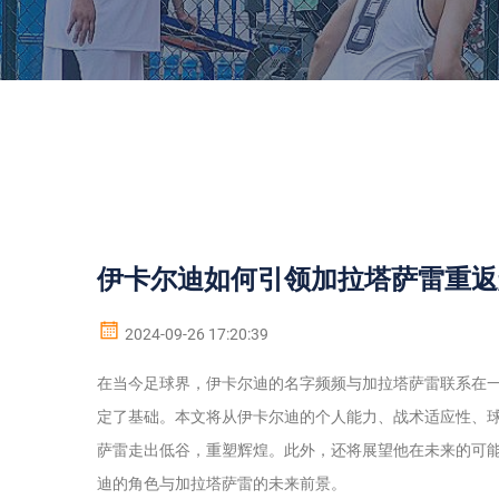
伊卡尔迪如何引领加拉塔萨雷重返
2024-09-26 17:20:39
在当今足球界，伊卡尔迪的名字频频与加拉塔萨雷联系在
定了基础。本文将从伊卡尔迪的个人能力、战术适应性、
萨雷走出低谷，重塑辉煌。此外，还将展望他在未来的可
迪的角色与加拉塔萨雷的未来前景。