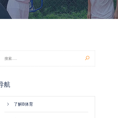
导航
了解B体育