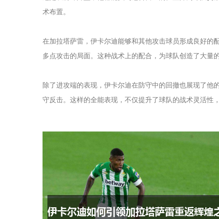
术布置。
在加拉塔萨雷，伊卡尔迪能够和其他攻击球员形成良好的
多点攻击的局面。这种战术上的配合，为球队创造了大量
除了进攻端的表现，伊卡尔迪在防守中的回撤也展现了他
守反击。这样的全能表现，不仅提升了球队的战术灵活性