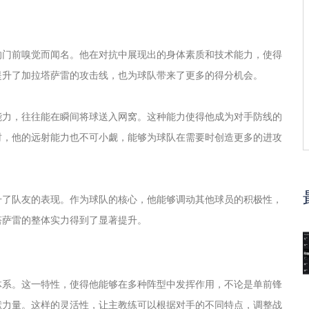
的门前嗅觉而闻名。他在对抗中展现出的身体素质和技术能力，使得
提升了加拉塔萨雷的攻击线，也为球队带来了更多的得分机会。
能力，往往能在瞬间将球送入网窝。这种能力使得他成为对手防线的
时，他的远射能力也不可小觑，能够为球队在需要时创造更多的进攻
升了队友的表现。作为球队的核心，他能够调动其他球员的积极性，
塔萨雷的整体实力得到了显著提升。
体系。这一特性，使得他能够在多种阵型中发挥作用，不论是单前锋
献力量。这样的灵活性，让主教练可以根据对手的不同特点，调整战