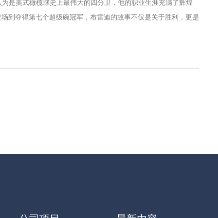
被广泛认为是美式橄榄球史上最伟大的四分卫，他的职业生涯充满了辉煌
登场到夺得第七个超级碗冠军，布雷迪的故事不仅是关于胜利，更是