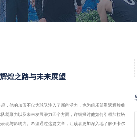
辉煌之路与未来展望
一起，他的加盟不仅为球队注入了新的活力，也为俱乐部重返辉煌奠
球队凝聚力以及未来发展潜力四个方面，详细探讨他如何引领加拉塔
能表现与影响力。希望通过这篇文章，让读者更加深入地了解伊卡尔