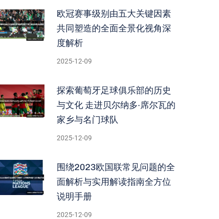
欧冠赛事级别由五大关键因素
共同塑造的全面全景化视角深
度解析
2025-12-09
探索葡萄牙足球俱乐部的历史
与文化 走进贝尔纳多·席尔瓦的
家乡与名门球队
2025-12-09
围绕2023欧国联常见问题的全
面解析与实用解读指南全方位
说明手册
2025-12-09