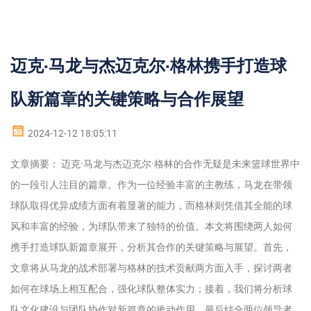
迈克·马龙与杰迈克尔·格林携手打造球
队新篇章的关键策略与合作展望
2024-12-12 18:05:11
文章摘要： 迈克·马龙与杰迈克尔·格林的合作无疑是未来篮球世界中
的一段引人注目的篇章。作为一位经验丰富的主教练，马龙在带领
球队取得优异成绩方面有着显著的能力，而格林则凭借其全能的球
风和丰富的经验，为球队带来了独特的价值。本文将围绕两人如何
携手打造球队新篇章展开，分析其合作的关键策略与展望。首先，
文章将从马龙的战术部署与格林的技术贡献两方面入手，探讨两者
如何在球场上相互配合，强化球队整体实力；接着，我们将分析球
队文化建设与团队协作对新篇章的推动作用，最后结合两位领导者