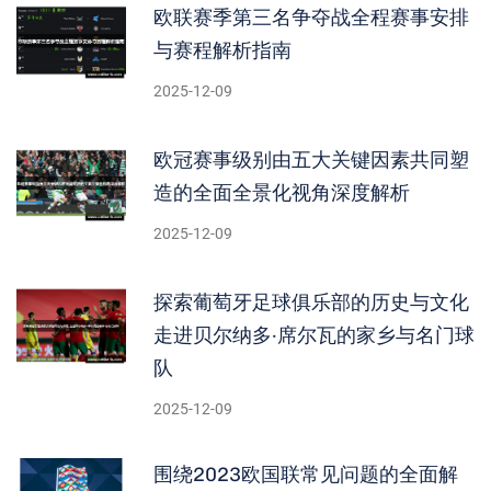
欧联赛季第三名争夺战全程赛事安排
与赛程解析指南
2025-12-09
欧冠赛事级别由五大关键因素共同塑
造的全面全景化视角深度解析
2025-12-09
探索葡萄牙足球俱乐部的历史与文化
走进贝尔纳多·席尔瓦的家乡与名门球
队
2025-12-09
围绕2023欧国联常见问题的全面解