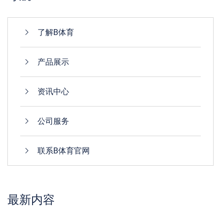
了解B体育
产品展示
资讯中心
公司服务
联系B体育官网
最新内容