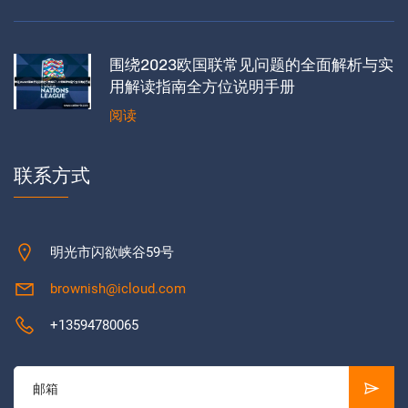
围绕2023欧国联常见问题的全面解析与实
用解读指南全方位说明手册
阅读
联系方式
明光市闪欲峡谷59号
brownish@icloud.com
+13594780065