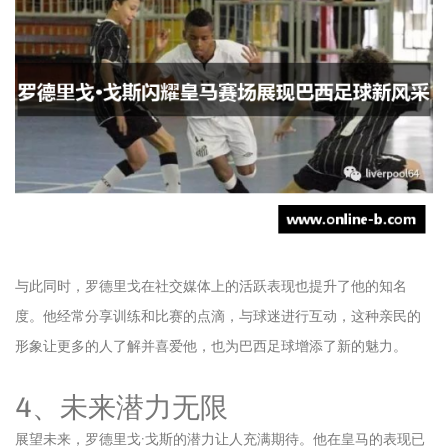
与此同时，罗德里戈在社交媒体上的活跃表现也提升了他的知名
度。他经常分享训练和比赛的点滴，与球迷进行互动，这种亲民的
形象让更多的人了解并喜爱他，也为巴西足球增添了新的魅力。
4、未来潜力无限
展望未来，罗德里戈·戈斯的潜力让人充满期待。他在皇马的表现已