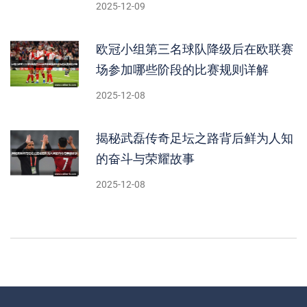
2025-12-09
欧冠小组第三名球队降级后在欧联赛
场参加哪些阶段的比赛规则详解
2025-12-08
揭秘武磊传奇足坛之路背后鲜为人知
的奋斗与荣耀故事
2025-12-08