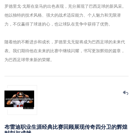
罗德里戈·戈斯在皇马的出色表现，充分展现了巴西足球的新风采。
他以独特的技术风格、强大的战术适应能力、个人魅力和无限潜
力，不仅赢得了球迷的心，也让球队在竞争中获得了优势。
随着他的不断进步和成长，罗德里戈无疑将成为巴西足球的未来代
表。我们期待他在未来的比赛中继续闪耀，书写更加辉煌的篇章，
为巴西足球带来新的荣耀。
布雷迪职业生涯经典比赛回顾展现传奇四分卫的辉煌