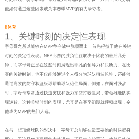
他如何通过这些因素成为本赛季MVP的有力争夺者。
B体育
1、关键时刻的决定性表现
字母哥之所以能够在MVP争夺战中脱颖而出，首先得益于他在关键
时刻的决定性表现。NBA比赛的胜负往往取决于比赛的最后几分
钟，而字母哥正是在这些时刻展现出非凡的领导力和决断力。在比
赛的关键时刻，他不仅能够通过个人得分为球队扭转乾坤，还能够
通过高效的防守和篮板球帮助球队稳住局面。例如，在面对强敌
时，字母哥常常通过快速突破和强力扣篮打破僵局，带领雄鹿队实
现逆转。这种关键时刻的表现，尤其是在赛季初期就频频出现，令
他成为MVP的热门人选。
在与一些顶级球队的对决中，字母哥总能够在最需要他的时候挺身