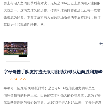
勇士与湖人之间的季后赛对决，无疑是NBA历史上最为引人注目的
大战之一。这两支球队的历史、传统和球员阵容都足以让每一次交
锋都成为经典。本篇文章将深入回顾这场激烈的季后赛战役，探讨
其历史性和戏剧性转折。从...
字母哥携手队友打造无限可能助力球队迈向胜利巅峰
2024-12-27
字母哥（扬尼斯·阿德托昆博）是当今NBA最具统治力的球员之一，
他凭借独特的身体天赋、出色的技术和强大的心理素质，成为了密
尔沃基雄鹿队的核心领导者。从2013年进入NBA以来，字母哥逐渐