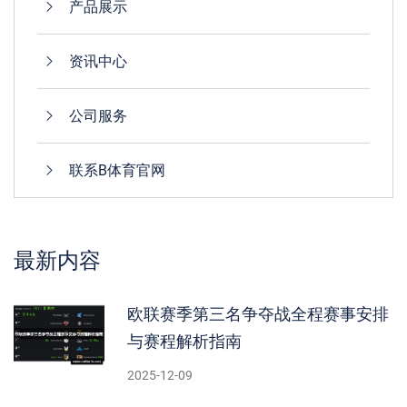
产品展示
资讯中心
公司服务
联系B体育官网
最新内容
欧联赛季第三名争夺战全程赛事安排
与赛程解析指南
2025-12-09