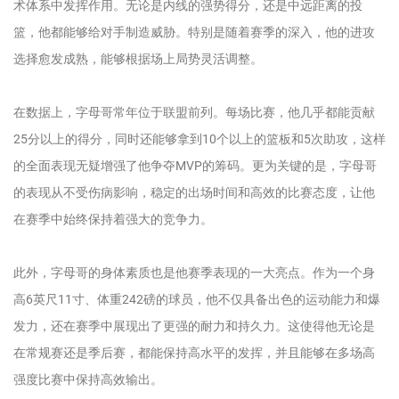
术体系中发挥作用。无论是内线的强势得分，还是中远距离的投
篮，他都能够给对手制造威胁。特别是随着赛季的深入，他的进攻
选择愈发成熟，能够根据场上局势灵活调整。
在数据上，字母哥常年位于联盟前列。每场比赛，他几乎都能贡献
25分以上的得分，同时还能够拿到10个以上的篮板和5次助攻，这样
的全面表现无疑增强了他争夺MVP的筹码。更为关键的是，字母哥
的表现从不受伤病影响，稳定的出场时间和高效的比赛态度，让他
在赛季中始终保持着强大的竞争力。
此外，字母哥的身体素质也是他赛季表现的一大亮点。作为一个身
高6英尺11寸、体重242磅的球员，他不仅具备出色的运动能力和爆
发力，还在赛季中展现出了更强的耐力和持久力。这使得他无论是
在常规赛还是季后赛，都能保持高水平的发挥，并且能够在多场高
强度比赛中保持高效输出。