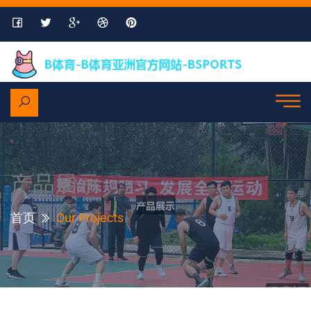
产品展示
首页
Our Projects