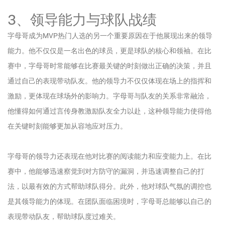
3、领导能力与球队战绩
字母哥成为MVP热门人选的另一个重要原因在于他展现出来的领导
能力。他不仅仅是一名出色的球员，更是球队的核心和领袖。在比
赛中，字母哥时常能够在比赛最关键的时刻做出正确的决策，并且
通过自己的表现带动队友。他的领导力不仅仅体现在场上的指挥和
激励，更体现在球场外的影响力。字母哥与队友的关系非常融洽，
他懂得如何通过言传身教激励队友全力以赴，这种领导能力使得他
在关键时刻能够更加从容地应对压力。
字母哥的领导力还表现在他对比赛的阅读能力和应变能力上。在比
赛中，他能够迅速察觉到对方防守的漏洞，并迅速调整自己的打
法，以最有效的方式帮助球队得分。此外，他对球队气氛的调控也
是其领导能力的体现。在团队面临困境时，字母哥总能够以自己的
表现带动队友，帮助球队度过难关。