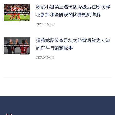
欧冠小组第三名球队降级后在欧联赛
场参加哪些阶段的比赛规则详解
2025-12-08
揭秘武磊传奇足坛之路背后鲜为人知
的奋斗与荣耀故事
2025-12-08