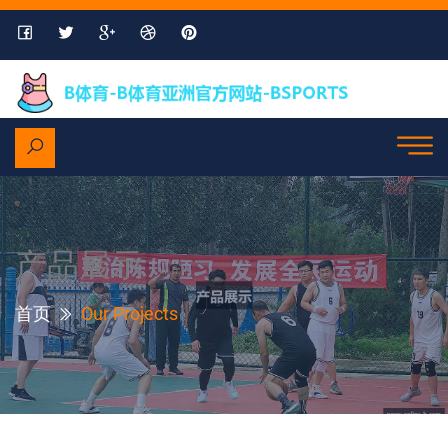
产品展示
首页
Our Projects