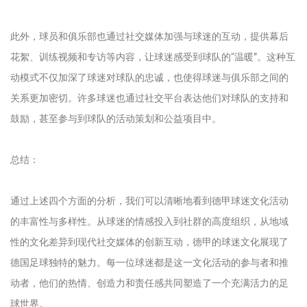
此外，球员和俱乐部也通过社交媒体加强与球迷的互动，提供幕后
花絮、训练视频和专访等内容，让球迷感受到球队的“温暖”。这种互
动模式不仅加深了球迷对球队的忠诚，也使得球迷与俱乐部之间的
关系更加密切。许多球迷也通过社交平台表达他们对球队的支持和
鼓励，甚至参与到球队的活动策划和公益项目中。
总结：
通过上述四个方面的分析，我们可以清晰地看到德甲球迷文化活动
的丰富性与多样性。从球迷的情感投入到社群的高度组织，从地域
性的文化差异到现代社交媒体的创新互动，德甲的球迷文化展现了
德国足球独特的魅力。每一位球迷都是这一文化活动的参与者和推
动者，他们的热情、创造力和责任感共同塑造了一个充满活力的足
球世界。