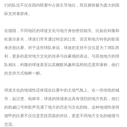
们的队伍不仅在国内联赛中占据主导地位，而且拥有极为庞大的国
际支持者群体。
在德国，不同地区的球迷文化与地方身份密切相关。比如在科隆和
杜塞尔多夫，球迷们常常通过特定的口音、语言和地方特色的歌谣
来庆祝比赛。对于这些球队来说，球迷的支持不仅仅是为了球队胜
利，更多的是对地方文化的传承与自豪感的表达。与其他地方的球
队相比，科隆的球迷甚至以其幽默风趣和温和的态度而著称，他们
的支持方式独树一帜。
球迷文化的地域性还体现在比赛中的主场气氛上。在一些传统的城
市，如汉堡、柏林等，球迷的情感表达具有强烈的地方色彩，他们
的助威口号和歌声充满了地方的历史与文化韵味。这种地域性使得
德甲的比赛不仅仅是竞技层面的对抗，更是不同地方文化的碰撞与
交流。