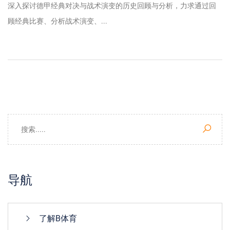
深入探讨德甲经典对决与战术演变的历史回顾与分析，力求通过回
顾经典比赛、分析战术演变、...
导航
了解B体育