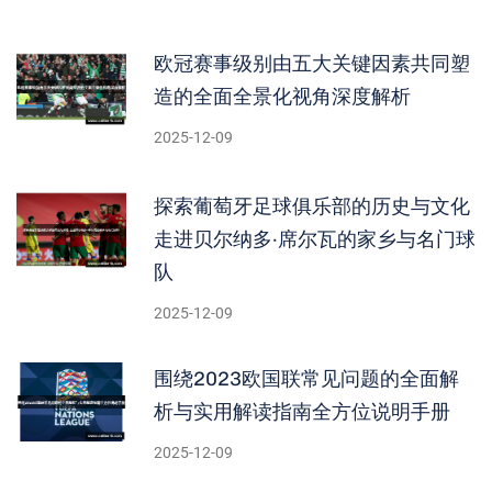
欧冠赛事级别由五大关键因素共同塑
造的全面全景化视角深度解析
2025-12-09
探索葡萄牙足球俱乐部的历史与文化
走进贝尔纳多·席尔瓦的家乡与名门球
队
2025-12-09
围绕2023欧国联常见问题的全面解
析与实用解读指南全方位说明手册
2025-12-09