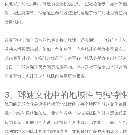
化色彩。与此同时，球迷协会还积极推动一些社会活动，如环保倡
议、社区慈善等，球迷通过参与这些活动展现了他们对社会责任的
高度认同。
在赛季中，除了日常的比赛支持，球迷们还会通过一些传统的文化
活动来增强团结感。例如，每年冬季，许多球迷会举办冬季聚会，
讨论赛季进程、交换球迷物品等，甚至有些球队会举办专门的球迷
节日，让球迷和球员之间更亲密互动。这些活动不仅增加了球迷间
的凝聚力，也让球迷与球队的关系更为紧密。
3、球迷文化中的地域性与独特性
德国的足球文化是深深植根于地域性的，每个地区的球迷文化都展
现出独特的风格和传统。北方的汉堡、波鸿等球队的球迷群体通常
较为低调，但他们的忠诚与热情却不容小觑。与之相比，南部的巴
伐利亚地区的球迷则更为激情澎湃，尤其是拜仁慕尼黑的球迷，他