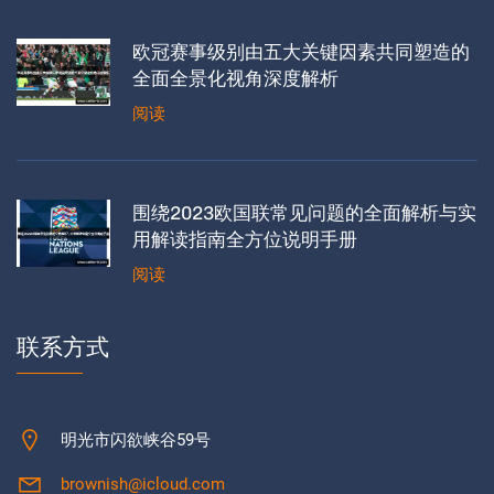
欧冠赛事级别由五大关键因素共同塑造的
全面全景化视角深度解析
阅读
围绕2023欧国联常见问题的全面解析与实
用解读指南全方位说明手册
阅读
联系方式
明光市闪欲峡谷59号
brownish@icloud.com