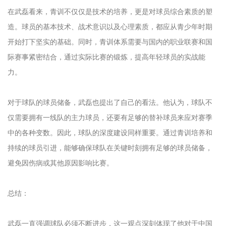
在武磊看来，青训不仅仅是技术的培养，更是对球员综合素质的塑
造。球员的基本技术、战术意识以及心理素质，都应从青少年时期
开始打下坚实的基础。同时，青训体系需要与国内的职业联赛和国
际赛事紧密结合，通过实际比赛的锻炼，提高年轻球员的实战能
力。
对于球队的球员储备，武磊也提出了自己的看法。他认为，球队不
仅需要拥有一线队的主力球员，还要有足够的替补球员来应对赛季
中的各种变数。因此，球队的深度建设同样重要。通过青训培养和
持续的球员引进，能够确保球队在关键时刻拥有足够的球员储备，
避免因伤病或其他原因影响比赛。
总结：
武磊一直强调球队必须不断进步，这一观点深刻体现了他对于中国