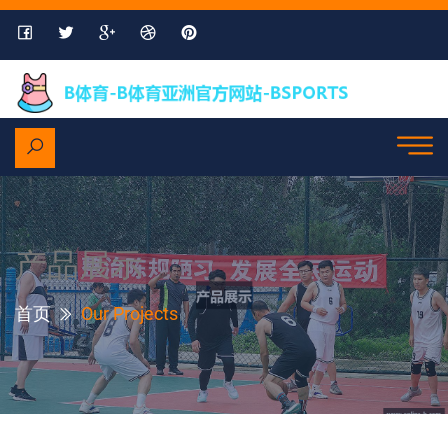
产品展示
首页
Our Projects