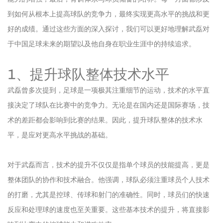
到如何从根本上提高球队的竞争力，最终实现更高水平的挑战和更
好的成绩。通过这些方面的深入探讨，我们可以更好地理解武磊对
于中国足球未来的期望以及他自身在职业生涯中的持续追求。
1、提升球队整体技术水平
武磊曾多次提到，足球是一项极其注重细节的运动，技术的水平直
接决定了球队在比赛中的竞争力。无论是在国内还是国际赛场，技
术的差距都会影响到比赛的结果。因此，提升球队整体的技术水
平，是应对更高水平挑战的基础。
对于武磊而言，技术的提升不仅仅是指单个球员的技能提高，更是
整体团队的协作和技术融合。他强调，球队必须注重球员个人技术
的打磨，尤其是控球、传球和射门的准确性。同时，球员们的快速
反应和处理球的速度也至关重要。这些基本技术的提升，将直接影