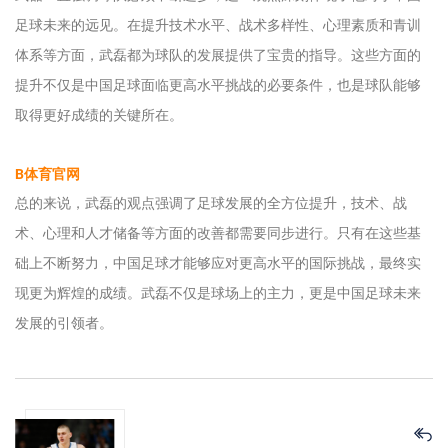
足球未来的远见。在提升技术水平、战术多样性、心理素质和青训
体系等方面，武磊都为球队的发展提供了宝贵的指导。这些方面的
提升不仅是中国足球面临更高水平挑战的必要条件，也是球队能够
取得更好成绩的关键所在。
B体育官网
总的来说，武磊的观点强调了足球发展的全方位提升，技术、战
术、心理和人才储备等方面的改善都需要同步进行。只有在这些基
础上不断努力，中国足球才能够应对更高水平的国际挑战，最终实
现更为辉煌的成绩。武磊不仅是球场上的主力，更是中国足球未来
发展的引领者。