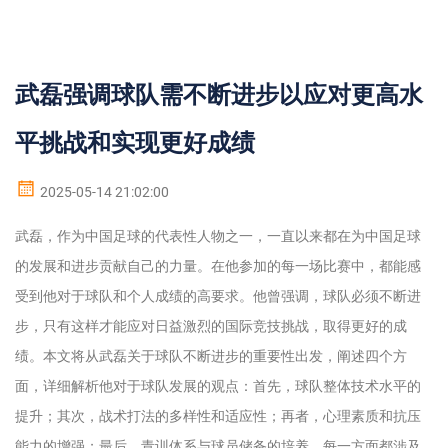
武磊强调球队需不断进步以应对更高水
平挑战和实现更好成绩
2025-05-14 21:02:00
武磊，作为中国足球的代表性人物之一，一直以来都在为中国足球
的发展和进步贡献自己的力量。在他参加的每一场比赛中，都能感
受到他对于球队和个人成绩的高要求。他曾强调，球队必须不断进
步，只有这样才能应对日益激烈的国际竞技挑战，取得更好的成
绩。本文将从武磊关于球队不断进步的重要性出发，阐述四个方
面，详细解析他对于球队发展的观点：首先，球队整体技术水平的
提升；其次，战术打法的多样性和适应性；再者，心理素质和抗压
能力的增强；最后，青训体系与球员储备的培养。每一方面都涉及