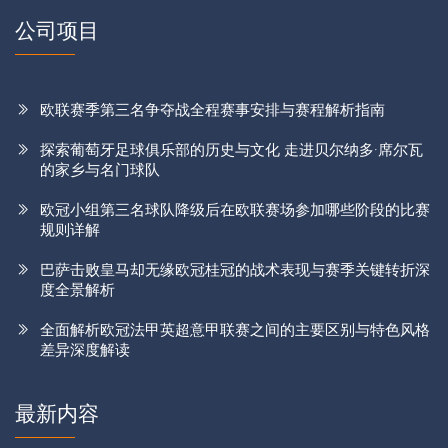
公司项目
欧联赛季第三名争夺战全程赛事安排与赛程解析指南
探索葡萄牙足球俱乐部的历史与文化 走进贝尔纳多·席尔瓦
的家乡与名门球队
欧冠小组第三名球队降级后在欧联赛场参加哪些阶段的比赛
规则详解
巴萨击败皇马却无缘欧冠桂冠的战术表现与赛季关键转折深
度全景解析
全面解析欧冠法甲英超意甲联赛之间的主要区别与特色风格
差异深度解读
最新内容