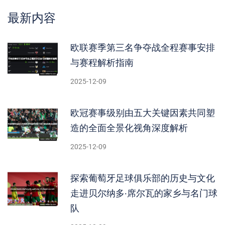
最新内容
欧联赛季第三名争夺战全程赛事安排
与赛程解析指南
2025-12-09
欧冠赛事级别由五大关键因素共同塑
造的全面全景化视角深度解析
2025-12-09
探索葡萄牙足球俱乐部的历史与文化
走进贝尔纳多·席尔瓦的家乡与名门球
队