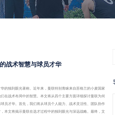
的战术智慧与球员才华
才华的独到眼光著称。近年来，曼联特别青睐来自苏格兰的小麦国家
他们在战术布局中的智慧。本文将从四个主要方面详细探讨曼联为何
与球员才华。首先，我们将从球员个人能力、战术灵活性、团队协作
讨，本文将揭示曼联在选才过程中的独到眼光与深远战略。最终，文