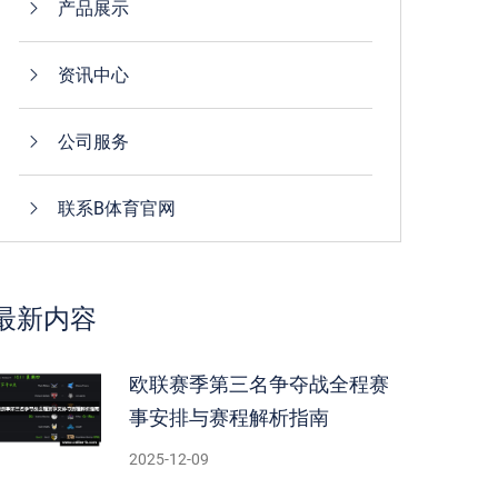
产品展示
资讯中心
公司服务
联系B体育官网
最新内容
欧联赛季第三名争夺战全程赛
事安排与赛程解析指南
2025-12-09