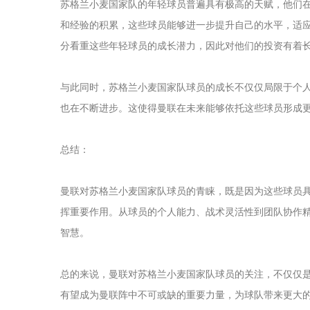
苏格兰小麦国家队的年轻球员普遍具有极高的天赋，他们
和经验的积累，这些球员能够进一步提升自己的水平，适
分看重这些年轻球员的成长潜力，因此对他们的投资有着
与此同时，苏格兰小麦国家队球员的成长不仅仅局限于个
也在不断进步。这使得曼联在未来能够依托这些球员形成
总结：
曼联对苏格兰小麦国家队球员的青睐，既是因为这些球员
挥重要作用。从球员的个人能力、战术灵活性到团队协作
智慧。
总的来说，曼联对苏格兰小麦国家队球员的关注，不仅仅
有望成为曼联阵中不可或缺的重要力量，为球队带来更大