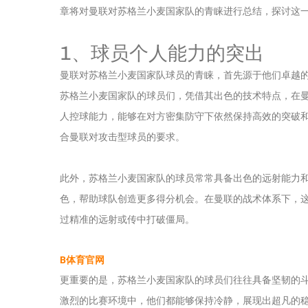
章将对曼联对苏格兰小麦国家队的青睐进行总结，探讨这
1、球员个人能力的突出
曼联对苏格兰小麦国家队球员的青睐，首先源于他们卓越
苏格兰小麦国家队的球员们，凭借其出色的技术特点，在
人控球能力，能够在对方密集防守下依然保持高效的突破
合曼联对攻击型球员的要求。
此外，苏格兰小麦国家队的球员常常具备出色的远射能力
色，帮助球队创造更多得分机会。在曼联的战术体系下，
过精准的远射或传中打破僵局。
B体育官网
更重要的是，苏格兰小麦国家队的球员们往往具备坚韧的
激烈的比赛环境中，他们都能够保持冷静，展现出超凡的