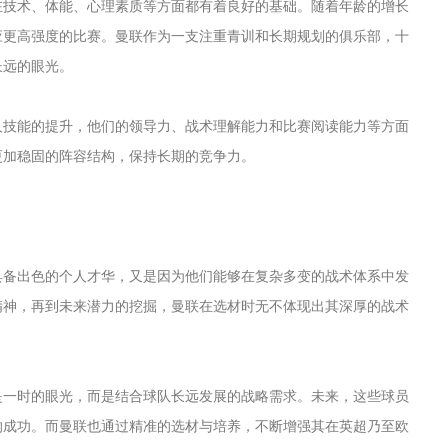
在技术、体能、心理素质等方面都有着良好的基础。随着年龄的增长
应更高强度的比赛。曼联作为一支注重青训和长期规划的俱乐部，十
长远的眼光。
人技能的提升，他们的领导力、战术理解能力和比赛阅读能力等方面
更加稳固的阵容结构，保持长期的竞争力。
具备出色的个人才华，又是因为他们能够在复杂多变的战术体系中发
精神，再到未来潜力的挖掘，曼联在选材时无不体现出其深厚的战术
是一时的眼光，而是结合球队长远发展的战略需求。未来，这些球员
的成功。而曼联也通过精准的选材与培养，不断增强其在英超乃至欧