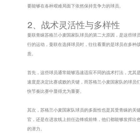
要能够在各种艰难局面下依然保持竞争力的球员。
2、战术灵活性与多样性
曼联青睐苏格兰小麦国家队球员的第二大原因，是这些球
行的运动，曼联在选择球员时，往往看重的是球员在多种
质。
首先，这些球员通常能够迅速适应不同的战术打法，尤其
速度是决定比赛成败的关键，而苏格兰小麦国家队的球员
快节奏比赛中显得尤为重要。
其次，苏格兰小麦国家队球员的多面性也是其受青睐的关
官，还是在进攻线上担任边锋或前锋，他们都能够发挥出
的潜力。