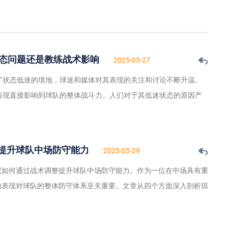
状态问题还是教练战术影响
2025-05-27
了状态低迷的境地，球迷和媒体对其表现的关注和讨论不断升温。
表现直接影响到球队的整体战斗力。人们对于其低迷状态的原因产
提升球队中场防守能力
2025-05-29
尼如何通过战术调整提升球队中场防守能力。作为一位在中场具有重
的表现对球队的整体防守体系至关重要。文章从四个方面深入剖析琼