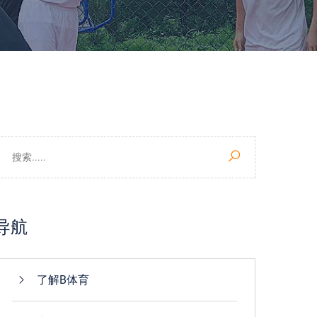
导航
了解B体育