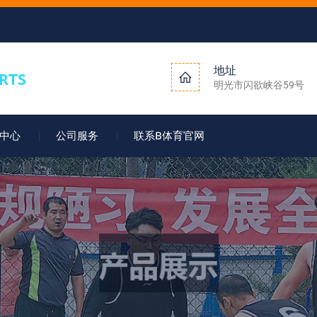
地址
明光市闪欲峡谷59号
中心
公司服务
联系B体育官网