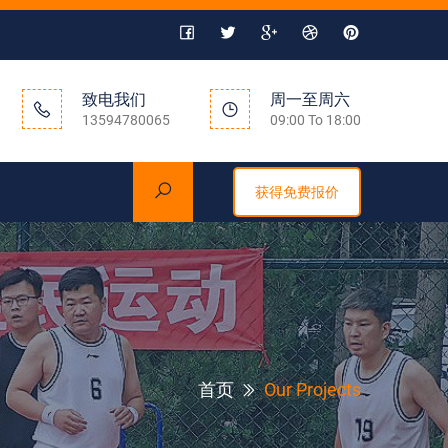
致电我们
周一至周六
13594780065
09:00 To 18:00
获得免费报价
首页
Our Projects