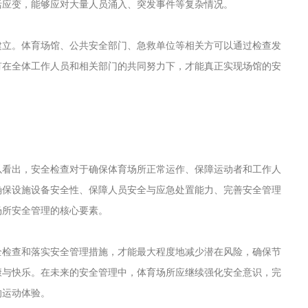
活应变，能够应对大量人员涌入、突发事件等复杂情况。
建立。体育场馆、公共安全部门、急救单位等相关方可以通过检查发
有在全体工作人员和相关部门的共同努力下，才能真正实现场馆的安
以看出，安全检查对于确保体育场所正常运作、保障运动者和工作人
确保设施设备安全性、保障人员安全与应急处置能力、完善安全管理
场所安全管理的核心要素。
全检查和落实安全管理措施，才能最大程度地减少潜在风险，确保节
康与快乐。在未来的安全管理中，体育场所应继续强化安全意识，完
的运动体验。