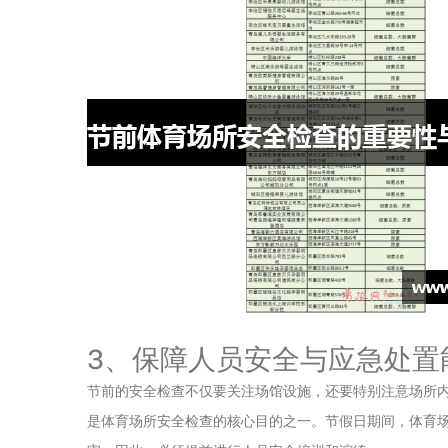
3、保障人员安全与应急处置
节前的安全检查不仅要关注场馆设施，还要特别注意场所
是体育场所安全检查的核心目的之一。节假日期间，体育