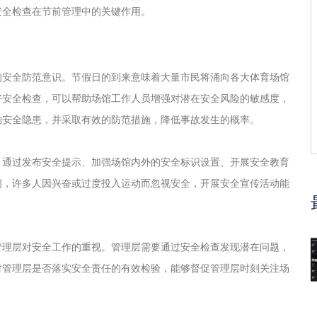
安全检查在节前管理中的关键作用。
的安全防范意识。节假日的到来意味着大量市民将涌向各大体育场馆
好安全检查，可以帮助场馆工作人员增强对潜在安全风险的敏感度，
的安全隐患，并采取有效的防范措施，降低事故发生的概率。
。通过发布安全提示、加强场馆内外的安全标识设置、开展安全教育
间，许多人因兴奋或过度投入运动而忽视安全，开展安全宣传活动能
管理层对安全工作的重视。管理层需要通过安全检查发现潜在问题，
对管理层是否落实安全责任的有效检验，能够督促管理层时刻关注场