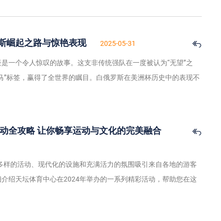
斯崛起之路与惊艳表现
2025-05-31
是一个令人惊叹的故事。这支非传统强队在一度被认为“无望”之
马”标签，赢得了全世界的瞩目。白俄罗斯在美洲杯历史中的表现不
活动全攻略 让你畅享运动与文化的完美融合
富多样的活动、现代化的设施和充满活力的氛围吸引来自各地的游客
介绍天坛体育中心在2024年举办的一系列精彩活动，帮助您在这