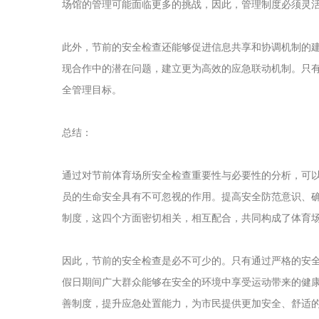
场馆的管理可能面临更多的挑战，因此，管理制度必须灵
此外，节前的安全检查还能够促进信息共享和协调机制的
现合作中的潜在问题，建立更为高效的应急联动机制。只
全管理目标。
总结：
通过对节前体育场所安全检查重要性与必要性的分析，可
员的生命安全具有不可忽视的作用。提高安全防范意识、
制度，这四个方面密切相关，相互配合，共同构成了体育
因此，节前的安全检查是必不可少的。只有通过严格的安
假日期间广大群众能够在安全的环境中享受运动带来的健
善制度，提升应急处置能力，为市民提供更加安全、舒适