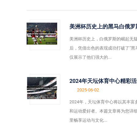
美洲杯历史上的黑马白俄罗
美洲杯历史上，白俄罗斯的崛起无疑
后，凭借出色的表现成功打破了“黑
仅展示了他们强大的...
2024年天坛体育中心精彩
2025-06-02
2024年，天坛体育中心将以其丰
和运动爱好者。本篇文章将为您详细
里畅享运动与文化...