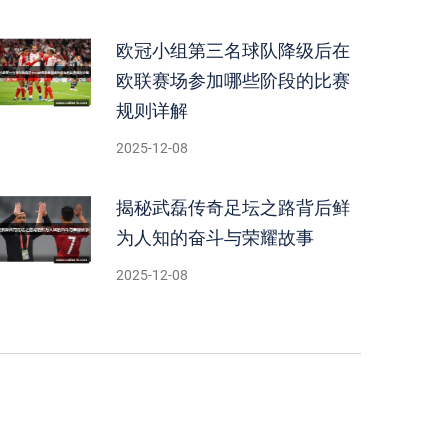
欧冠小组第三名球队降级后在
欧联赛场参加哪些阶段的比赛
规则详解
2025-12-08
揭秘武磊传奇足坛之路背后鲜
为人知的奋斗与荣耀故事
2025-12-08