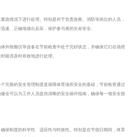
在紧急情况下进行处理。特别是对于负责急救、消防等岗位的人员，
时迅速、正确地做出反应，保护参与者的生命安全。
动体外除颤仪等设备在节前检查中处于完好状态，并确保它们在场馆
故时能否及时有效地进行处理。
一个完善的安全管理制度是保障体育场所安全的基础，节前检查通过
的健全可以为工作人员提供清晰的安全操作指南，确保每一项安全措
，确保制度的科学性、适应性与时效性。特别是在节假日期间，体育