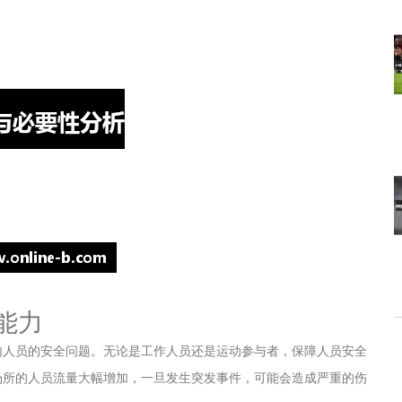
能力
内人员的安全问题。无论是工作人员还是运动参与者，保障人员安全
场所的人员流量大幅增加，一旦发生突发事件，可能会造成严重的伤