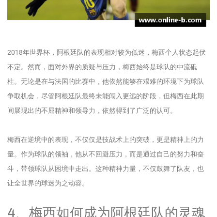
2018年世界杯，阿根廷队的表现相对较为低迷，梅西个人状态起伏
不定。然而，面对外界的质疑与压力，梅西始终是球队的中流砥
柱。无论是在与法国的比赛中，他依然能够在艰难的环境下为球队
争取机会，尽管阿根廷队最终未能闯入更远的阶段，但梅西在此期
间展现出的不屈精神和领导力，依然得到了广泛的认可。
梅西在逆境中的表现，不仅仅是技战术上的突破，更是精神上的力
量。作为球队的领袖，他从不回避压力，而是通过自己的努力和奋
斗，带领球队从困境中走出。这种精神力量，不仅鼓舞了队友，也
让全世界的球迷为之动容。
4、梅西如何成为阿根廷队的灵魂