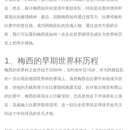
会；然后，探讨梅西如何在逆境中激励全队，特别是在面对挫折时
展现出的顽强精神；最后，回顾梅西如何通过领导力、比赛经验和
比赛中的责任感，成为阿根廷队的灵魂人物。通过这些方面的分
析，我们可以看到梅西是如何一步步从世界级球员成长为世界杯历
史上的伟大领袖。
1、梅西的早期世界杯历程
梅西的世界杯之旅开始于2006年，当时他年仅18岁，作为阿根廷队
的一员出现在德国世界杯的赛场上。虽然梅西在比赛中未能成为首
发，但他的天赋和潜力在比赛期间展露无疑。在对塞尔维亚和黑山
的比赛中，梅西的表现令人印象深刻，尤其是他在下半场替补上场
后，迅速融入比赛并取得进球。这一刻让全世界的足球迷开始关注
到这个年轻球员的非凡才能。