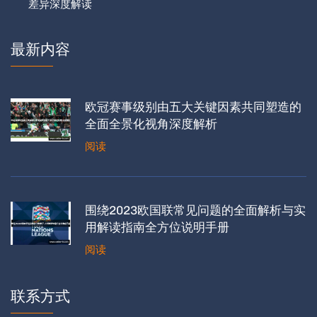
差异深度解读
最新内容
欧冠赛事级别由五大关键因素共同塑造的
全面全景化视角深度解析
阅读
围绕2023欧国联常见问题的全面解析与实
用解读指南全方位说明手册
阅读
联系方式