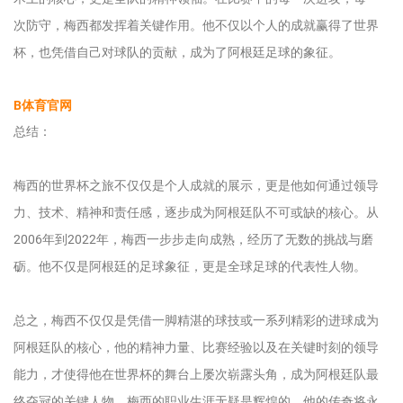
次防守，梅西都发挥着关键作用。他不仅以个人的成就赢得了世界
杯，也凭借自己对球队的贡献，成为了阿根廷足球的象征。
B体育官网
总结：
梅西的世界杯之旅不仅仅是个人成就的展示，更是他如何通过领导
力、技术、精神和责任感，逐步成为阿根廷队不可或缺的核心。从
2006年到2022年，梅西一步步走向成熟，经历了无数的挑战与磨
砺。他不仅是阿根廷的足球象征，更是全球足球的代表性人物。
总之，梅西不仅仅是凭借一脚精湛的球技或一系列精彩的进球成为
阿根廷队的核心，他的精神力量、比赛经验以及在关键时刻的领导
能力，才使得他在世界杯的舞台上屡次崭露头角，成为阿根廷队最
终夺冠的关键人物。梅西的职业生涯无疑是辉煌的，他的传奇将永