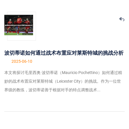
波切蒂诺如何通过战术布置应对莱斯特城的挑战分析
2025-06-10
本文将探讨毛里西奥·波切蒂诺（Mauricio Pochettino）如何通过精
妙的战术布置应对莱斯特城（Leicester City）的挑战。作为一位世
界级的教练，波切蒂诺善于根据对手的特点调整战术...