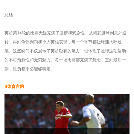
总结：
英超第14轮的比赛无疑充满了激情和戏剧性。从精彩进球到意外逆
转，再到争议判罚和个人英雄表现，每一个环节都让球迷大呼过
瘾。这些瞬间不仅展示了英超独有的魅力，也体现了足球这项运动
的不可预测性和无穷魅力。每一场比赛都充满了悬念，直到最后一
刻，胜负都未必能够确定。
B体育官网