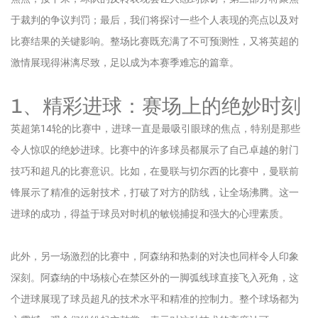
于裁判的争议判罚；最后，我们将探讨一些个人表现的亮点以及对
比赛结果的关键影响。整场比赛既充满了不可预测性，又将英超的
激情展现得淋漓尽致，足以成为本赛季难忘的篇章。
1、精彩进球：赛场上的绝妙时刻
英超第14轮的比赛中，进球一直是最吸引眼球的焦点，特别是那些
令人惊叹的绝妙进球。比赛中的许多球员都展示了自己卓越的射门
技巧和超凡的比赛意识。比如，在曼联与切尔西的比赛中，曼联前
锋展示了精准的远射技术，打破了对方的防线，让全场沸腾。这一
进球的成功，得益于球员对时机的敏锐捕捉和强大的心理素质。
此外，另一场激烈的比赛中，阿森纳和热刺的对决也同样令人印象
深刻。阿森纳的中场核心在禁区外的一脚弧线球直接飞入死角，这
个进球展现了球员超凡的技术水平和精准的控制力。整个球场都为