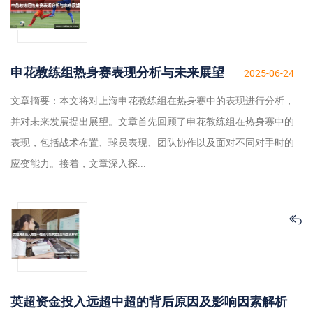
申花教练组热身赛表现分析与未来展望
2025-06-24
文章摘要：本文将对上海申花教练组在热身赛中的表现进行分析，
并对未来发展提出展望。文章首先回顾了申花教练组在热身赛中的
表现，包括战术布置、球员表现、团队协作以及面对不同对手时的
应变能力。接着，文章深入探...
英超资金投入远超中超的背后原因及影响因素解析