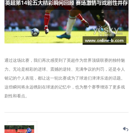
通过这场比赛，我们再次感受到了英超作为世界顶级联赛的独特魅
力。无论是精彩的进球、震撼的逆转、充满争议的判罚，还是令人
铭记的个人表现，都让这一轮比赛成为了球迷们津津乐道的话题。
这些瞬间将永远镌刻在球迷的记忆中，也为整个赛季增添了更多戏
剧性和看点。