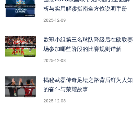
析与实用解读指南全方位说明手册
2025-12-09
欧冠小组第三名球队降级后在欧联赛
场参加哪些阶段的比赛规则详解
2025-12-08
揭秘武磊传奇足坛之路背后鲜为人知
的奋斗与荣耀故事
2025-12-08