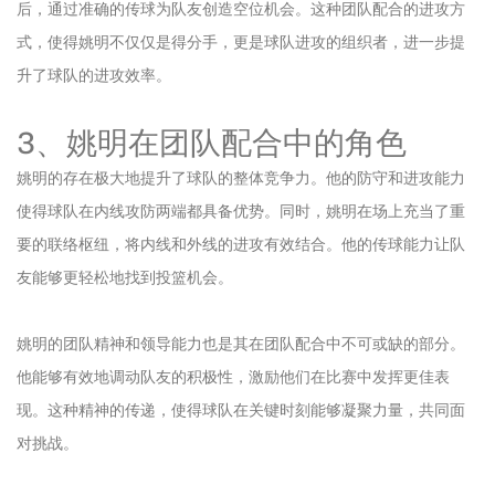
后，通过准确的传球为队友创造空位机会。这种团队配合的进攻方
式，使得姚明不仅仅是得分手，更是球队进攻的组织者，进一步提
升了球队的进攻效率。
3、姚明在团队配合中的角色
姚明的存在极大地提升了球队的整体竞争力。他的防守和进攻能力
使得球队在内线攻防两端都具备优势。同时，姚明在场上充当了重
要的联络枢纽，将内线和外线的进攻有效结合。他的传球能力让队
友能够更轻松地找到投篮机会。
姚明的团队精神和领导能力也是其在团队配合中不可或缺的部分。
他能够有效地调动队友的积极性，激励他们在比赛中发挥更佳表
现。这种精神的传递，使得球队在关键时刻能够凝聚力量，共同面
对挑战。