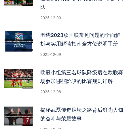
队
2025-12-09
围绕2023欧国联常见问题的全面解
析与实用解读指南全方位说明手册
2025-12-09
欧冠小组第三名球队降级后在欧联赛
场参加哪些阶段的比赛规则详解
2025-12-08
揭秘武磊传奇足坛之路背后鲜为人知
的奋斗与荣耀故事