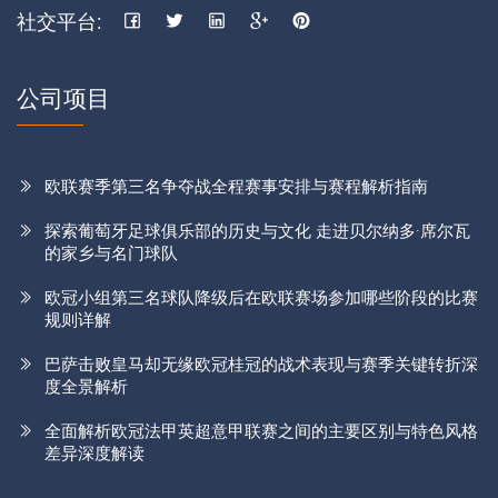
社交平台:
公司项目
欧联赛季第三名争夺战全程赛事安排与赛程解析指南
探索葡萄牙足球俱乐部的历史与文化 走进贝尔纳多·席尔瓦
的家乡与名门球队
欧冠小组第三名球队降级后在欧联赛场参加哪些阶段的比赛
规则详解
巴萨击败皇马却无缘欧冠桂冠的战术表现与赛季关键转折深
度全景解析
全面解析欧冠法甲英超意甲联赛之间的主要区别与特色风格
差异深度解读