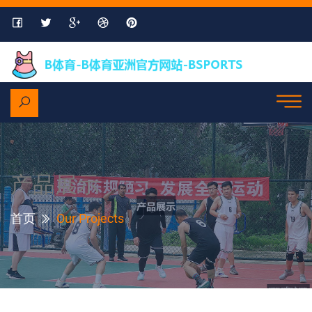
产品展示
首页
Our Projects