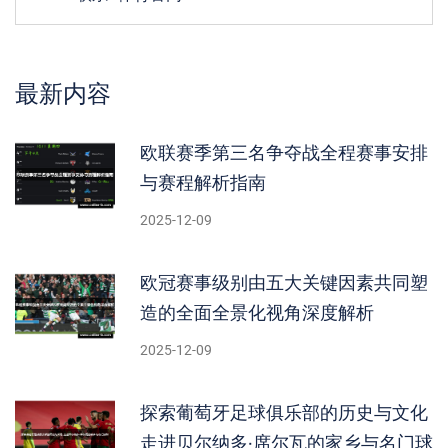
最新内容
欧联赛季第三名争夺战全程赛事安排
与赛程解析指南
2025-12-09
欧冠赛事级别由五大关键因素共同塑
造的全面全景化视角深度解析
2025-12-09
探索葡萄牙足球俱乐部的历史与文化
走进贝尔纳多·席尔瓦的家乡与名门球