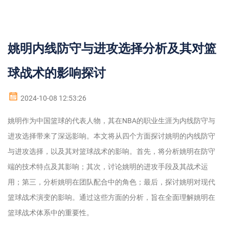
姚明内线防守与进攻选择分析及其对篮
球战术的影响探讨
2024-10-08 12:53:26
姚明作为中国篮球的代表人物，其在NBA的职业生涯为内线防守与
进攻选择带来了深远影响。本文将从四个方面探讨姚明的内线防守
与进攻选择，以及其对篮球战术的影响。首先，将分析姚明在防守
端的技术特点及其影响；其次，讨论姚明的进攻手段及其战术运
用；第三，分析姚明在团队配合中的角色；最后，探讨姚明对现代
篮球战术演变的影响。通过这些方面的分析，旨在全面理解姚明在
篮球战术体系中的重要性。