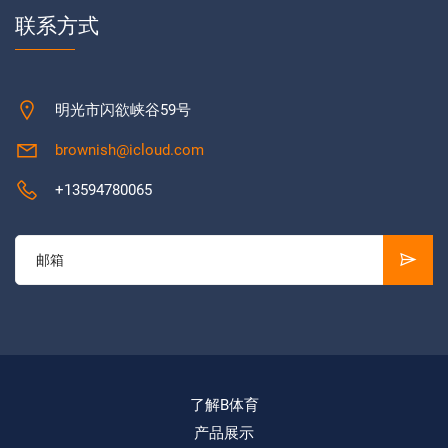
联系方式
明光市闪欲峡谷59号
brownish@icloud.com
+13594780065
了解B体育
产品展示