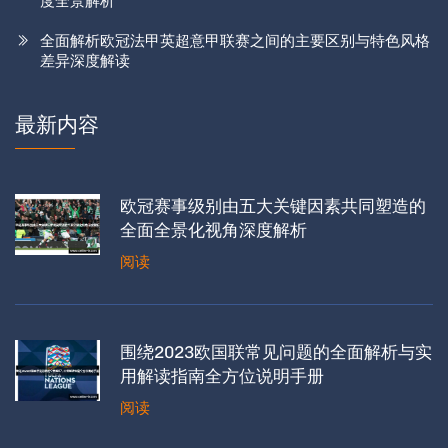
度全景解析
全面解析欧冠法甲英超意甲联赛之间的主要区别与特色风格
差异深度解读
最新内容
欧冠赛事级别由五大关键因素共同塑造的
全面全景化视角深度解析
阅读
围绕2023欧国联常见问题的全面解析与实
用解读指南全方位说明手册
阅读