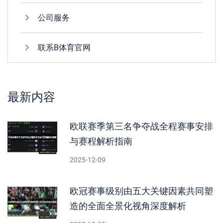
公司服务
联系B体育官网
最新内容
欧联赛季第三名争夺战全程赛事安排
与赛程解析指南
2025-12-09
欧冠赛事级别由五大关键因素共同塑
造的全面全景化视角深度解析