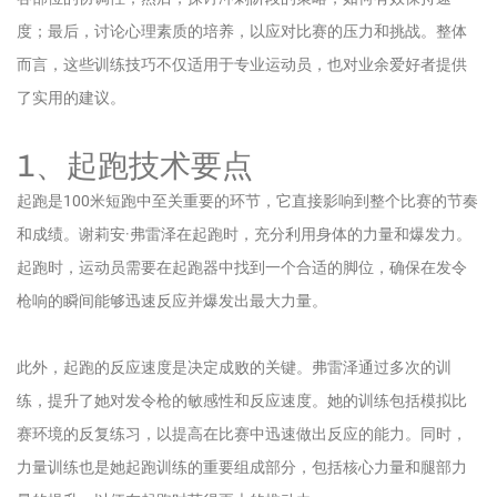
度；最后，讨论心理素质的培养，以应对比赛的压力和挑战。整体
而言，这些训练技巧不仅适用于专业运动员，也对业余爱好者提供
了实用的建议。
1、起跑技术要点
起跑是100米短跑中至关重要的环节，它直接影响到整个比赛的节奏
和成绩。谢莉安·弗雷泽在起跑时，充分利用身体的力量和爆发力。
起跑时，运动员需要在起跑器中找到一个合适的脚位，确保在发令
枪响的瞬间能够迅速反应并爆发出最大力量。
此外，起跑的反应速度是决定成败的关键。弗雷泽通过多次的训
练，提升了她对发令枪的敏感性和反应速度。她的训练包括模拟比
赛环境的反复练习，以提高在比赛中迅速做出反应的能力。同时，
力量训练也是她起跑训练的重要组成部分，包括核心力量和腿部力