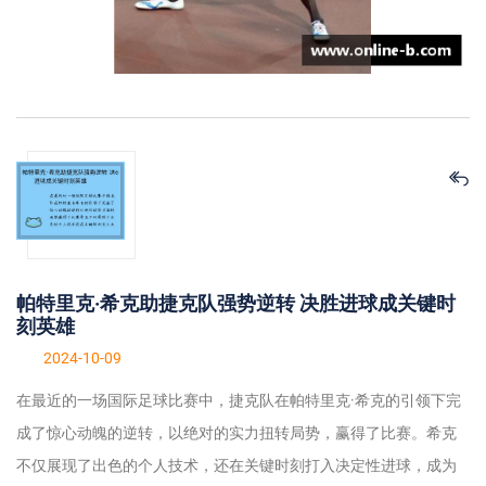
帕特里克·希克助捷克队强势逆转 决胜进球成关键时
刻英雄
2024-10-09
在最近的一场国际足球比赛中，捷克队在帕特里克·希克的引领下完
成了惊心动魄的逆转，以绝对的实力扭转局势，赢得了比赛。希克
不仅展现了出色的个人技术，还在关键时刻打入决定性进球，成为