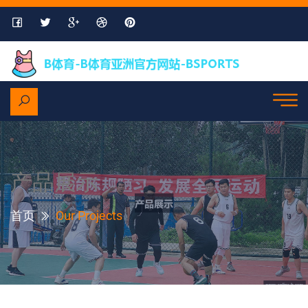
产品展示
首页
Our Projects