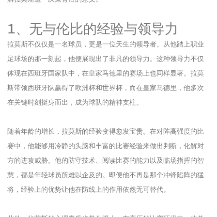
1、无与伦比的经验与领导力
拉莫斯不仅仅是一名球员，更是一位天生的领导者。从他踏上职业
足球场的那一刻起，他便展现出了非凡的领导力。这种领导力不仅
体现在西班牙国家队中，在皇家马德里的赛场上也同样显著。拉莫
斯带领西班牙队赢得了欧洲杯和世界杯，而在皇家马德里，他多次
在关键时刻挺身而出，成为球队的精神支柱。
随着年龄的增长，拉莫斯的经验变得愈发宝贵。在对阵高强度的比
赛中，他能够用冷静的头脑和丰富的比赛经验来做出判断，化解对
方的进攻威胁。他的防守技术、阅读比赛的能力以及临场指挥的智
慧，都是年轻球员所难以企及的。即便他不再是那个冲锋陷阵的猛
将，经验上的优势让他在防线上的作用依然无可替代。