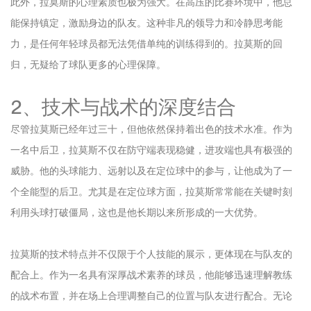
此外，拉莫斯的心理素质也极为强大。在高压的比赛环境中，他总
能保持镇定，激励身边的队友。这种非凡的领导力和冷静思考能
力，是任何年轻球员都无法凭借单纯的训练得到的。拉莫斯的回
归，无疑给了球队更多的心理保障。
2、技术与战术的深度结合
尽管拉莫斯已经年过三十，但他依然保持着出色的技术水准。作为
一名中后卫，拉莫斯不仅在防守端表现稳健，进攻端也具有极强的
威胁。他的头球能力、远射以及在定位球中的参与，让他成为了一
个全能型的后卫。尤其是在定位球方面，拉莫斯常常能在关键时刻
利用头球打破僵局，这也是他长期以来所形成的一大优势。
拉莫斯的技术特点并不仅限于个人技能的展示，更体现在与队友的
配合上。作为一名具有深厚战术素养的球员，他能够迅速理解教练
的战术布置，并在场上合理调整自己的位置与队友进行配合。无论