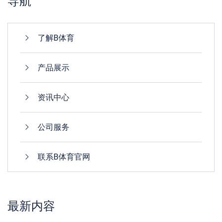
导航
了解B体育
产品展示
资讯中心
公司服务
联系B体育官网
最新内容