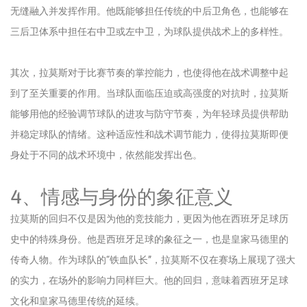
无缝融入并发挥作用。他既能够担任传统的中后卫角色，也能够在
三后卫体系中担任右中卫或左中卫，为球队提供战术上的多样性。
其次，拉莫斯对于比赛节奏的掌控能力，也使得他在战术调整中起
到了至关重要的作用。当球队面临压迫或高强度的对抗时，拉莫斯
能够用他的经验调节球队的进攻与防守节奏，为年轻球员提供帮助
并稳定球队的情绪。这种适应性和战术调节能力，使得拉莫斯即便
身处于不同的战术环境中，依然能发挥出色。
4、情感与身份的象征意义
拉莫斯的回归不仅是因为他的竞技能力，更因为他在西班牙足球历
史中的特殊身份。他是西班牙足球的象征之一，也是皇家马德里的
传奇人物。作为球队的“铁血队长”，拉莫斯不仅在赛场上展现了强大
的实力，在场外的影响力同样巨大。他的回归，意味着西班牙足球
文化和皇家马德里传统的延续。