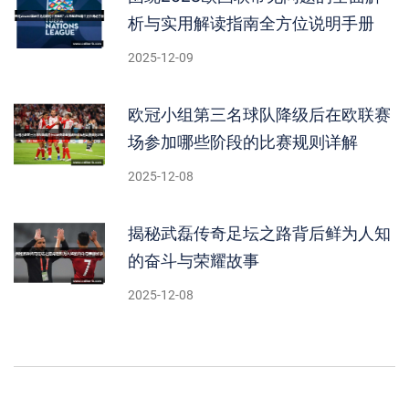
析与实用解读指南全方位说明手册
2025-12-09
欧冠小组第三名球队降级后在欧联赛
场参加哪些阶段的比赛规则详解
2025-12-08
揭秘武磊传奇足坛之路背后鲜为人知
的奋斗与荣耀故事
2025-12-08