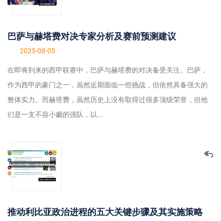
巴萨与赫塔费对决专家分析及赛前预测建议
2025-08-05
在即将到来的西甲联赛中，巴萨与赫塔费的对决备受关注。巴萨，
作为西甲的豪门之一，虽然近期面临一些挑战，但依然具备强大的
整体实力。而赫塔费，虽然历史上没有取得过很多顶级荣誉，但他
们是一支不容小觑的强队，以...
推动利比亚政治进程的五大关键步骤及其实施策略