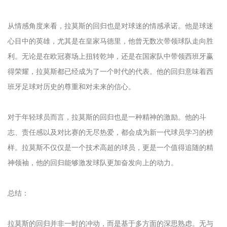
从情感角度来看，拉莫斯的回归也是对球迷的情感承诺。他是球迷
心目中的英雄，尤其是在皇家马德里，他曾无数次带领球队走向胜
利。无论是在欧冠赛场上扭转乾坤，还是在国家队中带领西班牙赢
得荣耀，拉莫斯都已经成为了一个时代的代表。他的回归意味着西
班牙足球对历史的尊重和对未来的信心。
对于年轻球员而言，拉莫斯的回归也是一种精神的激励。他的斗
志、责任感以及对比赛的无尽热爱，都会成为新一代球员学习的榜
样。拉莫斯不仅仅是一个技术高超的球员，更是一个值得追随的精
神领袖，他的回归能够激发球队更加奋发向上的动力。
总结：
拉莫斯的回归并非一时的冲动，而是基于多方面的深思熟虑。无与