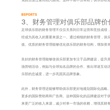
BSPORTS
3、财务管理对俱乐部品牌价
足球俱乐部的财务管理不仅仅关系到日常运营和竞技成绩
经成为其收入的重要来源之一。通过精细的财务管理，俱
值。优质的财务管理能够优化俱乐部的财务结构，增加资
良好的财务管理能够使俱乐部更加专注于品牌建设，提升
场营销活动，例如与全球知名品牌的合作、推出球迷互动
乐部的忠诚度，进一步巩固其品牌形象。
此外，财务管理还能够帮助俱乐部更好地规划国际化战略
更多的国际赞助商和广告商。这种国际化的品牌建设对于
来更广泛的收入来源，减少对单一市场的依赖，增强其财