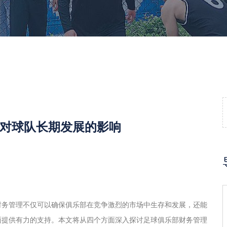
对球队长期发展的影响
财务管理不仅可以确保俱乐部在竞争激烈的市场中生存和发展，还能
面提供有力的支持。本文将从四个方面深入探讨足球俱乐部财务管理