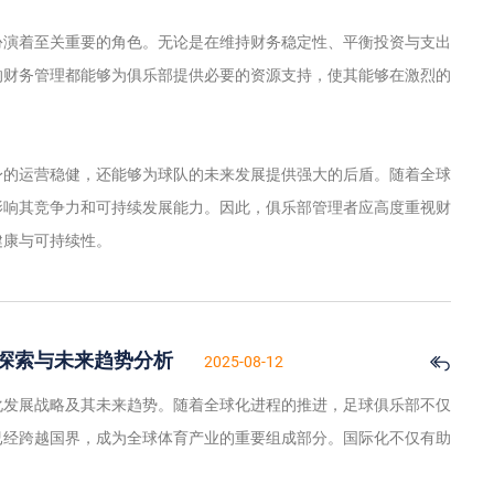
扮演着至关重要的角色。无论是在维持财务稳定性、平衡投资与支出
的财务管理都能够为俱乐部提供必要的资源支持，使其能够在激烈的
身的运营稳健，还能够为球队的未来发展提供强大的后盾。随着全球
影响其竞争力和可持续发展能力。因此，俱乐部管理者应高度重视财
健康与可持续性。
探索与未来趋势分析
2025-08-12
化发展战略及其未来趋势。随着全球化进程的推进，足球俱乐部不仅
已经跨越国界，成为全球体育产业的重要组成部分。国际化不仅有助