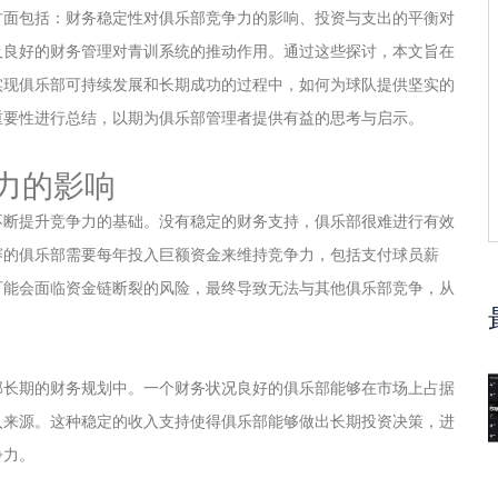
方面包括：财务稳定性对俱乐部竞争力的影响、投资与支出的平衡对
及良好的财务管理对青训系统的推动作用。通过这些探讨，本文旨在
实现俱乐部可持续发展和长期成功的过程中，如何为球队提供坚实的
重要性进行总结，以期为俱乐部管理者提供有益的思考与启示。
力的影响
不断提升竞争力的基础。没有稳定的财务支持，俱乐部很难进行有效
赛的俱乐部需要每年投入巨额资金来维持竞争力，包括支付球员薪
可能会面临资金链断裂的风险，最终导致无法与其他俱乐部竞争，从
部长期的财务规划中。一个财务状况良好的俱乐部能够在市场上占据
入来源。这种稳定的收入支持使得俱乐部能够做出长期投资决策，进
争力。