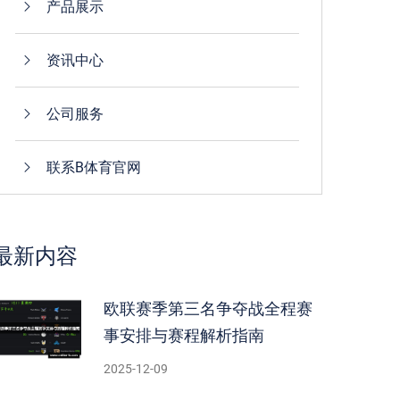
产品展示
资讯中心
公司服务
联系B体育官网
最新内容
欧联赛季第三名争夺战全程赛
事安排与赛程解析指南
2025-12-09