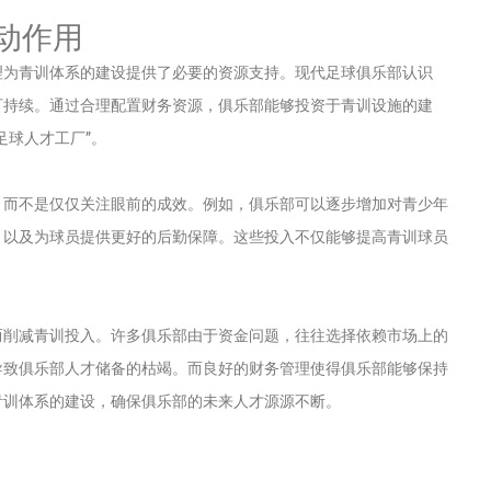
动作用
理为青训体系的建设提供了必要的资源支持。现代足球俱乐部认识
可持续。通过合理配置财务资源，俱乐部能够投资于青训设施的建
足球人才工厂”。
，而不是仅仅关注眼前的成效。例如，俱乐部可以逐步增加对青少年
，以及为球员提供更好的后勤保障。这些投入不仅能够提高青训球员
而削减青训投入。许多俱乐部由于资金问题，往往选择依赖市场上的
导致俱乐部人才储备的枯竭。而良好的财务管理使得俱乐部能够保持
青训体系的建设，确保俱乐部的未来人才源源不断。