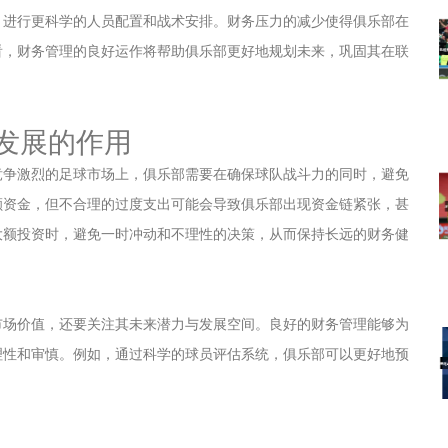
，进行更科学的人员配置和战术安排。财务压力的减少使得俱乐部在
看，财务管理的良好运作将帮助俱乐部更好地规划未来，巩固其在联
发展的作用
竞争激烈的足球市场上，俱乐部需要在确保球队战斗力的同时，避免
额资金，但不合理的过度支出可能会导致俱乐部出现资金链紧张，甚
大额投资时，避免一时冲动和不理性的决策，从而保持长远的财务健
市场价值，还要关注其未来潜力与发展空间。良好的财务管理能够为
理性和审慎。例如，通过科学的球员评估系统，俱乐部可以更好地预