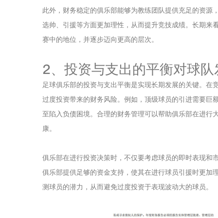
此外，财务稳定的俱乐部能够为教练团队提供充足的资源
选帅、引援等方面更加理性，从而提升竞技成绩。长期来
赛中的地位，并逐步迈向更高的层次。
2、投资与支出的平衡对球队
足球俱乐部的投资与支出平衡是实现长期发展的关键。在
过度投资带来的财务风险。例如，顶级球员的引进需要巨
至陷入负债困境。合理的财务管理可以帮助俱乐部在进行
康。
俱乐部在进行投资决策时，不仅要考虑球员的即时表现和
俱乐部提供足够的资金支持，使其在进行球员引援时更加
测球员的潜力，从而避免过度投资于表现波动大的球员。