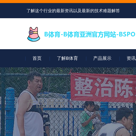
了解这个行业的最新资讯以及最新的技术难题解答
首页
了解B体育
产品展示
资讯
产品展示