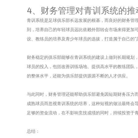
4、财务管理对青训系统的推
青训系统是足球俱乐部长远发展的根基，而良好的财务管
到，培养自己的年轻球员远比依赖外部转会市场来得更加
设、教练员的培养及青少年球员的选拔，打造属于自己的“
财务稳定的俱乐部能够在青训系统的建设上做到长期规划
球员的投入，包括改善训练场地、提供高水平的教练团队
的整体水平，还能为俱乐部提供源源不断的人才供应。
与此同时，财务管理还能帮助俱乐部避免因短期财务压力
成熟球员而忽视青训系统的培养，这种短视的做法最终会
足够的资金流动，在不影响竞技成绩的同时，持续投资于
总结：