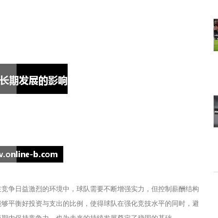
在竞争日益激烈的环境中，球队需要不断增强实力，但控制薪酬结构
能够平衡好投资与支出的比例，使得球队在强化竞技水平的同时，避
短期内保持竞争力，也为未来的持续发展奠定了稳固的基础。