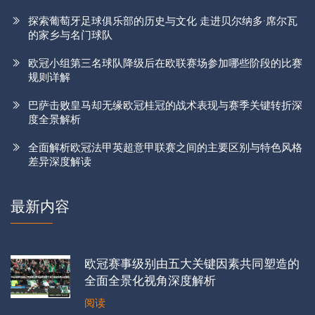
探索葡萄牙足球俱乐部的历史与文化 走进贝尔纳多·席尔瓦
的家乡与名门球队
欧冠小组第三名球队降级后在欧联赛场参加哪些阶段的比赛
规则详解
巴萨击败皇马却无缘欧冠桂冠的战术表现与赛季关键转折深
度全景解析
全面解析欧冠法甲英超意甲联赛之间的主要区别与特色风格
差异深度解读
最新内容
欧冠赛事级别由五大关键因素共同塑造的
全面全景化视角深度解析
阅读