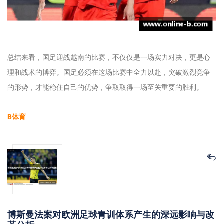
总结来看，国足迎战越南的比赛，不仅仅是一场实力对决，更是心
理和战术的博弈。国足必须在这场比赛中全力以赴，突破激烈竞争
的形势，才能稳住自己的优势，争取取得一场至关重要的胜利。
B体育
博斯曼法案对欧洲足球青训体系产生的深远影响与改