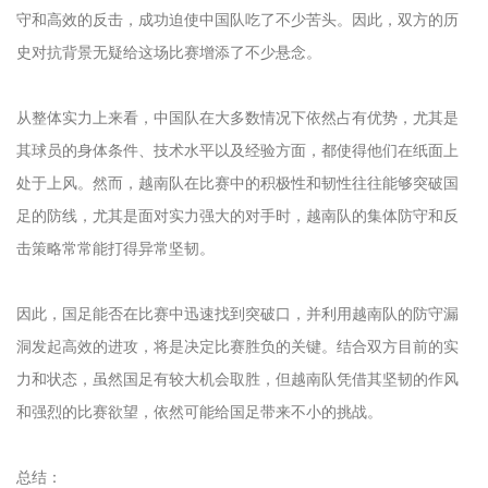
守和高效的反击，成功迫使中国队吃了不少苦头。因此，双方的历
史对抗背景无疑给这场比赛增添了不少悬念。
从整体实力上来看，中国队在大多数情况下依然占有优势，尤其是
其球员的身体条件、技术水平以及经验方面，都使得他们在纸面上
处于上风。然而，越南队在比赛中的积极性和韧性往往能够突破国
足的防线，尤其是面对实力强大的对手时，越南队的集体防守和反
击策略常常能打得异常坚韧。
因此，国足能否在比赛中迅速找到突破口，并利用越南队的防守漏
洞发起高效的进攻，将是决定比赛胜负的关键。结合双方目前的实
力和状态，虽然国足有较大机会取胜，但越南队凭借其坚韧的作风
和强烈的比赛欲望，依然可能给国足带来不小的挑战。
总结：