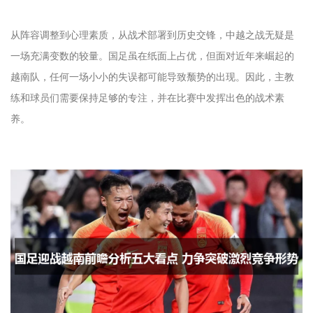
从阵容调整到心理素质，从战术部署到历史交锋，中越之战无疑是
一场充满变数的较量。国足虽在纸面上占优，但面对近年来崛起的
越南队，任何一场小小的失误都可能导致颓势的出现。因此，主教
练和球员们需要保持足够的专注，并在比赛中发挥出色的战术素
养。