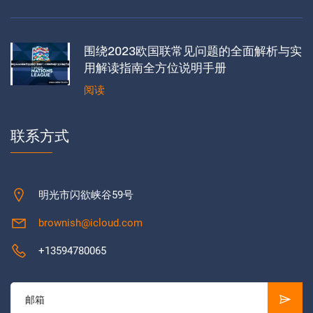
围绕2023欧国联常见问题的全面解析与实
用解读指南全方位说明手册
阅读
联系方式
明光市闪欲峡谷59号
brownish@icloud.com
+13594780065