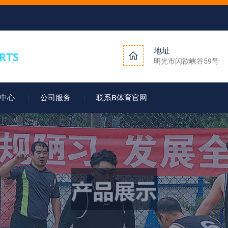
地址
明光市闪欲峡谷59号
中心
公司服务
联系B体育官网