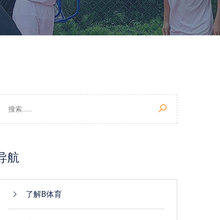
导航
了解B体育