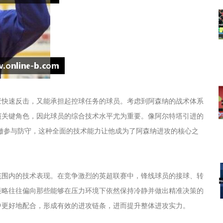
应快速反击，又能承担起控球任务的球员。考虑到阿森纳的战术体系
演关键角色，因此球员的综合技术水平尤为重要。像阿尔特塔引进的
撤参与防守，这种全面的技术能力让他成为了阿森纳进攻的核心之
范围内的技术表现。在竞争激烈的英超联赛中，锋线球员的接球、转
策略往往偏向那些能够在压力环境下依然保持冷静并做出精准决策的
中更好地配合，形成有效的进攻链条，进而提升整体进攻实力。