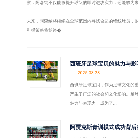
察，阿森纳不仅能够提升球队的即时进攻实力，还能够为
未来，阿森纳将继续在全球范围内寻找合适的锋线球员，
引援策略将始终�
西班牙足球宝贝的魅力与影
2025-08-28
西班牙足球宝贝，作为足球文化的
产生了广泛的社会和文化影响。足
魅力与表现力，成为了...
阿贾克斯青训模式成功背后