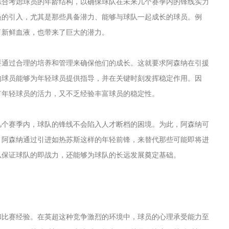
综合考虑球员的年龄结构，以确保球队在未来几个赛季内的锋线实力
员的引入，尤其是那些具备潜力、能够与球队一起成长的球员。例
了新鲜血液，也带来了巨大的潜力。
要通过合理的培养和管理来确保他们的成长。这就要求阿森纳在引援
的球员能够为年轻球员提供指导，并在关键时刻发挥稳定作用。因
有年轻球员的活力，又不乏经验丰富球员的稳定性。
几个赛季内，球队的锋线不会陷入人才断档的困境。为此，阿森纳可
，阿森纳通过引进如热苏斯这样的年轻前锋，来替代那些可能即将进
以保证球队的即战力，还能够为球队的长远发展奠定基础。
和比赛经验。在英超这种竞争激烈的环境中，球员的心理承受能力至