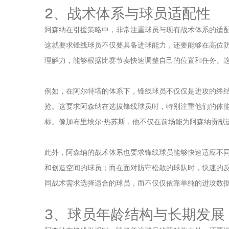
2、战术体系与球员适配性
阿森纳在引援策略中，非常注重球员与现有战术体系的适
这就要求锋线球员不仅要具备进球能力，还要能够在高位
理解力，能够根据比赛节奏快速调整自己的位置和任务。
例如，在阿尔特塔的体系下，锋线球员不仅仅是进攻的终
抢。这要求阿森纳在选拔锋线球员时，特别注重他们的体
标。像加布里埃尔·热苏斯，他不仅在前场能为阿森纳贡献
此外，阿森纳的战术体系也要求锋线球员能够快速适应不
和创造空间的球员；而在面对防守松散的球队时，快速的
同战术需求选择适合的球员，而不仅仅依靠单纯的进攻数
3、球员年龄结构与长期发展