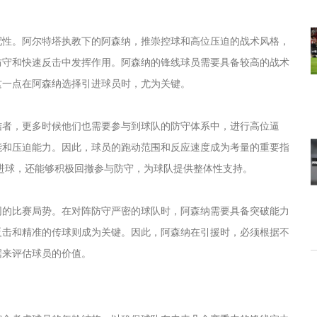
配性。阿尔特塔执教下的阿森纳，推崇控球和高位压迫的战术风格，
防守和快速反击中发挥作用。阿森纳的锋线球员需要具备较高的战术
这一点在阿森纳选择引进球员时，尤为关键。
结者，更多时候他们也需要参与到球队的防守体系中，进行高位逼
能和压迫能力。因此，球员的跑动范围和反应速度成为考量的重要指
进球，还能够积极回撤参与防守，为球队提供整体性支持。
同的比赛局势。在对阵防守严密的球队时，阿森纳需要具备突破能力
反击和精准的传球则成为关键。因此，阿森纳在引援时，必须根据不
据来评估球员的价值。