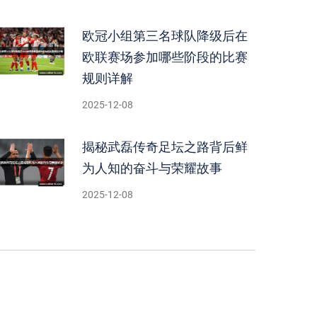
欧冠小组第三名球队降级后在
欧联赛场参加哪些阶段的比赛
规则详解
2025-12-08
揭秘武磊传奇足坛之路背后鲜
为人知的奋斗与荣耀故事
2025-12-08