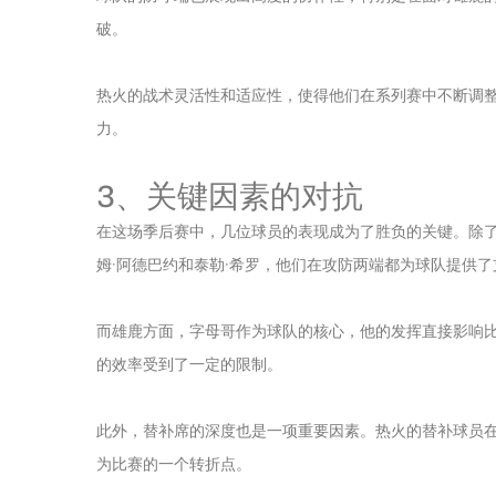
破。
热火的战术灵活性和适应性，使得他们在系列赛中不断调
力。
3、关键因素的对抗
在这场季后赛中，几位球员的表现成为了胜负的关键。除
姆·阿德巴约和泰勒·希罗，他们在攻防两端都为球队提供了
而雄鹿方面，字母哥作为球队的核心，他的发挥直接影响
的效率受到了一定的限制。
此外，替补席的深度也是一项重要因素。热火的替补球员
为比赛的一个转折点。