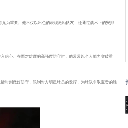
得尤为重要。他不仅以出色的表现激励队友，还通过战术上的安排
注入信心。在面对雄鹿的高强度防守时，他常常以个人能力突破重
关键时刻做好防守，限制对方明星球员的发挥，为球队争取宝贵的胜