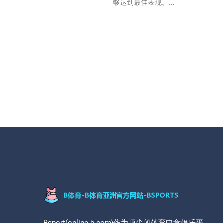
够达到最佳表现。...
Bsport(online-b.com)作为顶尖的体育电竞娱乐平