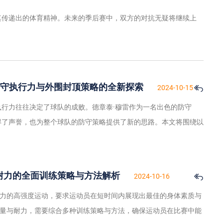
其传递出的体育精神。未来的季后赛中，双方的对抗无疑将继续上
防守执行力与外围封顶策略的全新探索
2024-10-15
行力往往决定了球队的成败。德章泰·穆雷作为一名出色的防守
得了声誉，也为整个球队的防守策略提供了新的思路。本文将围绕以
与耐力的全面训练策略与方法解析
2024-10-16
耐力的高强度运动，要求运动员在短时间内展现出最佳的身体素质与
力量与耐力，需要综合多种训练策略与方法，确保运动员在比赛中能