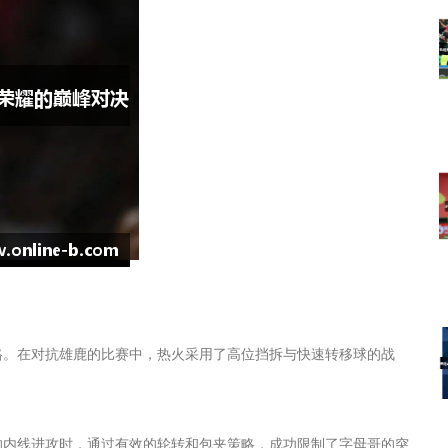
格。在对抗雄鹿的比赛中，热火采用了高位挡拆与快速转移球的战
的内线进攻时，通过有效的轮转和包夹策略，成功限制了字母哥的突