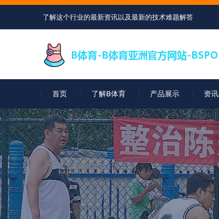
了解这个行业的最新资讯以及最新的技术难题解答
首页
了解B体育
产品展示
资讯
产品展示