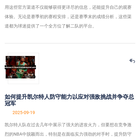
用这些官方渠道不仅能够获得更详尽的信息，还能提升自己的观赛
体验。无论是赛季初的赛程安排，还是赛季末的成绩分析，这些渠
道都为球迷提供了一个全方位了解二队的平台。
如何提升凯尔特人防守能力以应对强敌挑战并争夺总
冠军
2025-09-19
凯尔特人队在过去几年中展示了强大的进攻火力，但要想在竞争激
烈的NBA中脱颖而出，特别是在面临实力强劲的对手时，提升防守