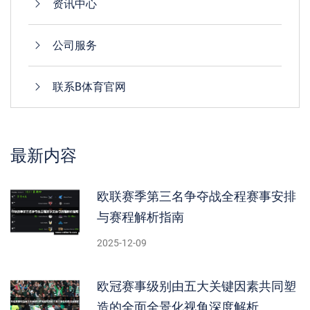
资讯中心
公司服务
联系B体育官网
最新内容
欧联赛季第三名争夺战全程赛事安排
与赛程解析指南
2025-12-09
欧冠赛事级别由五大关键因素共同塑
造的全面全景化视角深度解析