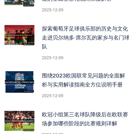
2025-12-09
探索葡萄牙足球俱乐部的历史与文化
走进贝尔纳多·席尔瓦的家乡与名门球
队
2025-12-09
围绕2023欧国联常见问题的全面解
析与实用解读指南全方位说明手册
2025-12-09
欧冠小组第三名球队降级后在欧联赛
场参加哪些阶段的比赛规则详解