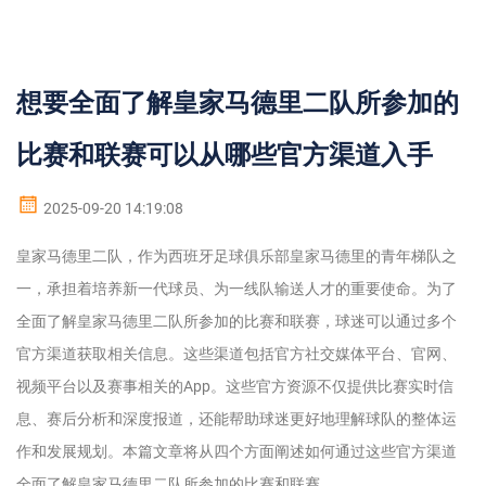
想要全面了解皇家马德里二队所参加的
比赛和联赛可以从哪些官方渠道入手
2025-09-20 14:19:08
皇家马德里二队，作为西班牙足球俱乐部皇家马德里的青年梯队之
一，承担着培养新一代球员、为一线队输送人才的重要使命。为了
全面了解皇家马德里二队所参加的比赛和联赛，球迷可以通过多个
官方渠道获取相关信息。这些渠道包括官方社交媒体平台、官网、
视频平台以及赛事相关的App。这些官方资源不仅提供比赛实时信
息、赛后分析和深度报道，还能帮助球迷更好地理解球队的整体运
作和发展规划。本篇文章将从四个方面阐述如何通过这些官方渠道
全面了解皇家马德里二队所参加的比赛和联赛。