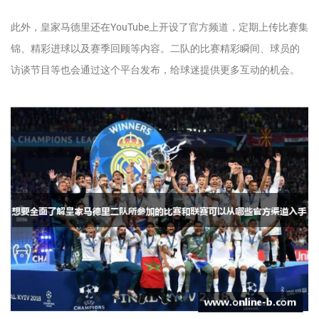
此外，皇家马德里还在YouTube上开设了官方频道，定期上传比赛集
锦、精彩进球以及赛季回顾等内容。二队的比赛精彩瞬间、球员的
访谈节目等也会通过这个平台发布，给球迷提供更多互动的机会。