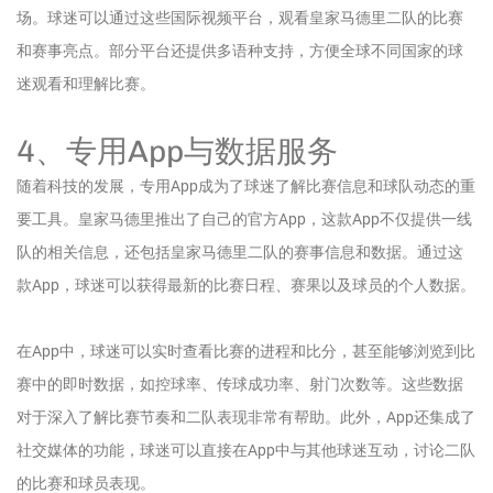
场。球迷可以通过这些国际视频平台，观看皇家马德里二队的比赛
和赛事亮点。部分平台还提供多语种支持，方便全球不同国家的球
迷观看和理解比赛。
4、专用App与数据服务
随着科技的发展，专用App成为了球迷了解比赛信息和球队动态的重
要工具。皇家马德里推出了自己的官方App，这款App不仅提供一线
队的相关信息，还包括皇家马德里二队的赛事信息和数据。通过这
款App，球迷可以获得最新的比赛日程、赛果以及球员的个人数据。
在App中，球迷可以实时查看比赛的进程和比分，甚至能够浏览到比
赛中的即时数据，如控球率、传球成功率、射门次数等。这些数据
对于深入了解比赛节奏和二队表现非常有帮助。此外，App还集成了
社交媒体的功能，球迷可以直接在App中与其他球迷互动，讨论二队
的比赛和球员表现。