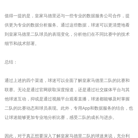
值得一提的是，皇家马德里还与一些专业的数据服务公司合作，提
供更为专业的数据分析服务。通过这些数据，球迷可以更清楚地看
到皇家马德里二队球员的表现变化，分析他们在不同比赛中的技术
细节和战术部署。
总结：
通过上述的四个渠道，球迷可以全面了解皇家马德里二队的比赛和
联赛。无论是通过官网获取深度报道，还是通过社交媒体平台与其
他球迷互动，抑或是通过视频平台观看直播，球迷都能够及时掌握
二队的比赛动态和球员表现。此外，专用App和数据服务的结合，也
让球迷能够更加专业地分析比赛，感受二队的成长与进步。
因此，对于真正想要深入了解皇家马德里二队的球迷来说，充分利