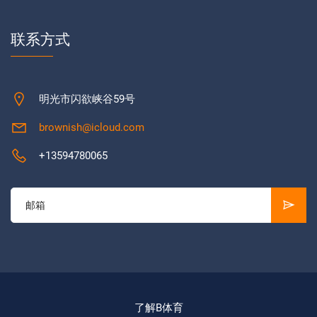
联系方式
明光市闪欲峡谷59号
brownish@icloud.com
+13594780065
了解B体育