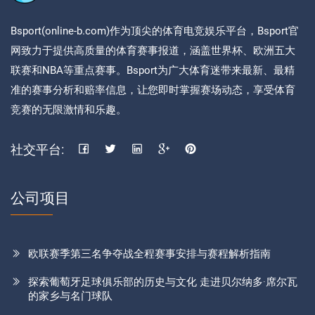
Bsport(online-b.com)作为顶尖的体育电竞娱乐平台，Bsport官
网致力于提供高质量的体育赛事报道，涵盖世界杯、欧洲五大
联赛和NBA等重点赛事。Bsport为广大体育迷带来最新、最精
准的赛事分析和赔率信息，让您即时掌握赛场动态，享受体育
竞赛的无限激情和乐趣。
社交平台:
公司项目
欧联赛季第三名争夺战全程赛事安排与赛程解析指南
探索葡萄牙足球俱乐部的历史与文化 走进贝尔纳多·席尔瓦
的家乡与名门球队