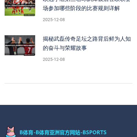
场参加哪些阶段的比赛规则详解
2025-12-08
揭秘武磊传奇足坛之路背后鲜为人知
的奋斗与荣耀故事
2025-12-08