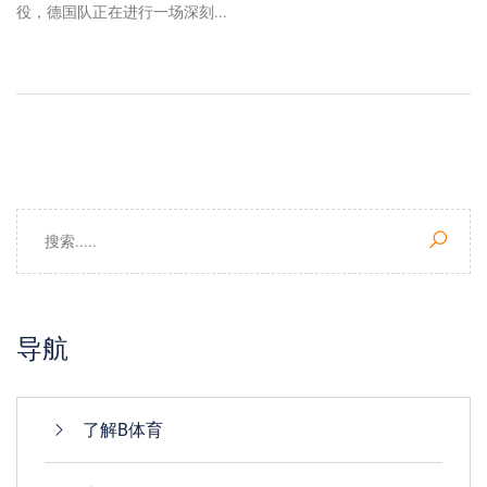
役，德国队正在进行一场深刻...
导航
了解B体育