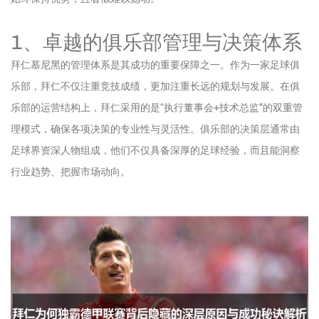
1、卓越的俱乐部管理与决策体系
拜仁慕尼黑的管理体系是其成功的重要保障之一。作为一家足球俱
乐部，拜仁不仅注重竞技成绩，更加注重长远的规划与发展。在俱
乐部的运营结构上，拜仁采用的是“执行董事会+技术总监”的双重管
理模式，确保各项决策的专业性与灵活性。俱乐部的决策层通常由
足球界资深人物组成，他们不仅具备深厚的足球经验，而且能洞察
行业趋势、把握市场动向。