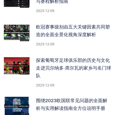
与赛程解析指南
2025-12-09
欧冠赛事级别由五大关键因素共同塑
造的全面全景化视角深度解析
2025-12-09
探索葡萄牙足球俱乐部的历史与文化
走进贝尔纳多·席尔瓦的家乡与名门球
队
2025-12-09
围绕2023欧国联常见问题的全面解
析与实用解读指南全方位说明手册