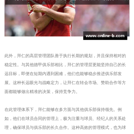
此外，拜仁的高层管理团队善于执行长期的规划，并且保持相对的
稳定性。与其他德甲俱乐部相比，拜仁的管理层更能坚持自己的长
远目标，即便在短期内遇到困难，他们也能够稳步推进俱乐部发
展。这种长远眼光与战略定力，让拜仁在转会市场、赞助合作等方
面都能够做出精准的决策，保持竞争力。
在此管理体系下，拜仁能够在多方面与其他俱乐部保持领先。例
如，他们在球员合同的管理上，极为注重与球员、经纪人的关系处
理，确保球员与俱乐部的长久合作。这种高效的管理模式，也为球