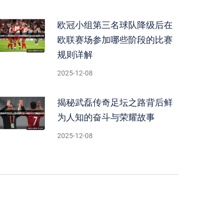
欧冠小组第三名球队降级后在
欧联赛场参加哪些阶段的比赛
规则详解
2025-12-08
揭秘武磊传奇足坛之路背后鲜
为人知的奋斗与荣耀故事
2025-12-08