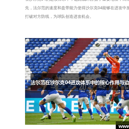
先，法尔范的速度和盘带能力使得沙尔克04能够在进攻中
打破对方防线，为球队创造进攻机会。