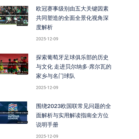
欧冠赛事级别由五大关键因素
共同塑造的全面全景化视角深
度解析
2025-12-09
探索葡萄牙足球俱乐部的历史
与文化 走进贝尔纳多·席尔瓦的
家乡与名门球队
2025-12-09
围绕2023欧国联常见问题的全
面解析与实用解读指南全方位
说明手册
2025-12-09