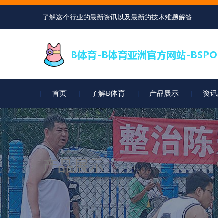
了解这个行业的最新资讯以及最新的技术难题解答
首页
了解B体育
产品展示
资讯
产品展示