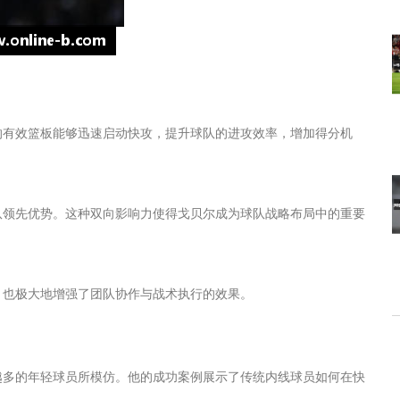
的有效篮板能够迅速启动快攻，提升球队的进攻效率，增加得分机
队领先优势。这种双向影响力使得戈贝尔成为球队战略布局中的重要
，也极大地增强了团队协作与战术执行的效果。
越多的年轻球员所模仿。他的成功案例展示了传统内线球员如何在快