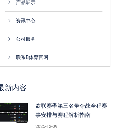
产品展示
资讯中心
公司服务
联系B体育官网
最新内容
欧联赛季第三名争夺战全程赛
事安排与赛程解析指南
2025-12-09