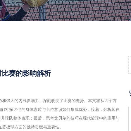
对比赛的影响解析
技巧和强大的内线影响力，深刻改变了比赛的走势。本文将从四个方
我们将探讨他的身体素质与卡位意识如何形成优势；接着，分析其在
提升球队整体表现；最后，思考戈贝尔的技巧在现代篮球中的应用与
在篮板球方面的独特贡献与重要性。