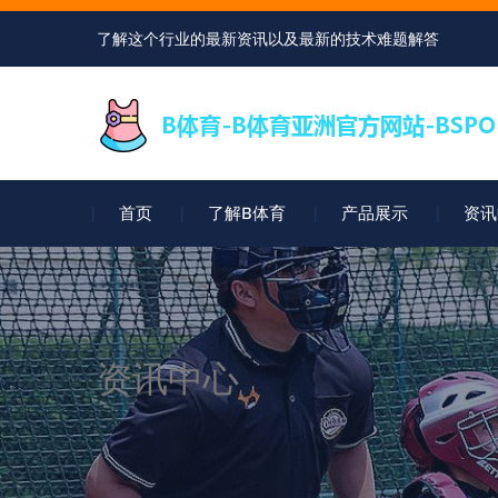
了解这个行业的最新资讯以及最新的技术难题解答
首页
了解B体育
产品展示
资讯
资讯中心