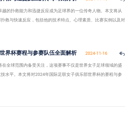
卓越的扑救能力和迅捷反应成为足球界的一位传奇人物。本文将从
彩扑救与快速反应，包括他的技术特点、心理素质、比赛实例以及对
部世界杯赛程与参赛队伍全面解析
2024-11-16
杯将在全球范围内备受关注，这项赛事不仅是世界女子足球领域的盛
技水平。本文将对2024年国际足联女子俱乐部世界杯的赛程与参