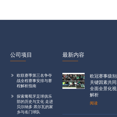
公司项目
最新内容
欧联赛季第三名争夺
欧冠赛事级别
战全程赛事安排与赛
关键因素共同
程解析指南
全面全景化视
解析
探索葡萄牙足球俱乐
部的历史与文化 走进
阅读
贝尔纳多·席尔瓦的家
乡与名门球队