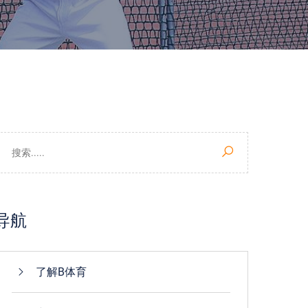
导航
了解B体育