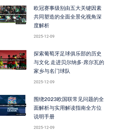
欧冠赛事级别由五大关键因素
共同塑造的全面全景化视角深
度解析
2025-12-09
探索葡萄牙足球俱乐部的历史
与文化 走进贝尔纳多·席尔瓦的
家乡与名门球队
2025-12-09
围绕2023欧国联常见问题的全
面解析与实用解读指南全方位
说明手册
2025-12-09