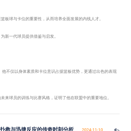
重篮板球与卡位的重要性，从而培养全面发展的内线人才。
，为新一代球员提供借鉴与启发。
。他不仅以身体素质和卡位意识占据篮板优势，更通过出色的表现
响未来球员的训练与比赛风格，证明了他在联盟中的重要地位。
彩扑救与迅捷反应的传奇时刻分析
2024-11-10