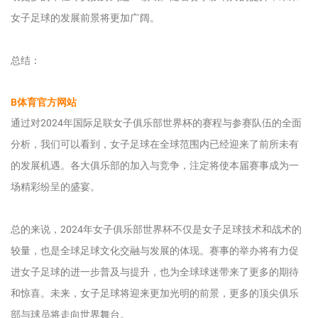
女子足球的发展前景将更加广阔。
总结：
B体育官方网站
通过对2024年国际足联女子俱乐部世界杯的赛程与参赛队伍的全面
分析，我们可以看到，女子足球在全球范围内已经迎来了前所未有
的发展机遇。各大俱乐部的加入与竞争，注定将使本届赛事成为一
场精彩纷呈的盛宴。
总的来说，2024年女子俱乐部世界杯不仅是女子足球技术和战术的
较量，也是全球足球文化交融与发展的体现。赛事的举办将有力促
进女子足球的进一步普及与提升，也为全球球迷带来了更多的期待
和惊喜。未来，女子足球将迎来更加光明的前景，更多的顶尖俱乐
部与球员将走向世界舞台。