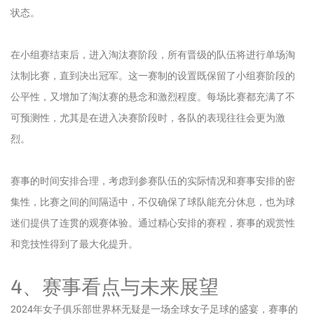
状态。
在小组赛结束后，进入淘汰赛阶段，所有晋级的队伍将进行单场淘
汰制比赛，直到决出冠军。这一赛制的设置既保留了小组赛阶段的
公平性，又增加了淘汰赛的悬念和激烈程度。每场比赛都充满了不
可预测性，尤其是在进入决赛阶段时，各队的表现往往会更为激
烈。
赛事的时间安排合理，考虑到参赛队伍的实际情况和赛事安排的密
集性，比赛之间的间隔适中，不仅确保了球队能充分休息，也为球
迷们提供了连贯的观赛体验。通过精心安排的赛程，赛事的观赏性
和竞技性得到了最大化提升。
4、赛事看点与未来展望
2024年女子俱乐部世界杯无疑是一场全球女子足球的盛宴，赛事的