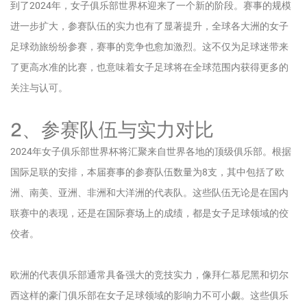
到了2024年，女子俱乐部世界杯迎来了一个新的阶段。赛事的规模
进一步扩大，参赛队伍的实力也有了显著提升，全球各大洲的女子
足球劲旅纷纷参赛，赛事的竞争也愈加激烈。这不仅为足球迷带来
了更高水准的比赛，也意味着女子足球将在全球范围内获得更多的
关注与认可。
2、参赛队伍与实力对比
2024年女子俱乐部世界杯将汇聚来自世界各地的顶级俱乐部。根据
国际足联的安排，本届赛事的参赛队伍数量为8支，其中包括了欧
洲、南美、亚洲、非洲和大洋洲的代表队。这些队伍无论是在国内
联赛中的表现，还是在国际赛场上的成绩，都是女子足球领域的佼
佼者。
欧洲的代表俱乐部通常具备强大的竞技实力，像拜仁慕尼黑和切尔
西这样的豪门俱乐部在女子足球领域的影响力不可小觑。这些俱乐