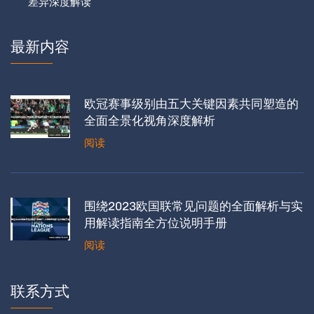
差异深度解读
最新内容
欧冠赛事级别由五大关键因素共同塑造的
全面全景化视角深度解析
阅读
围绕2023欧国联常见问题的全面解析与实
用解读指南全方位说明手册
阅读
联系方式