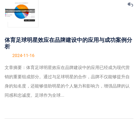
体育足球明星效应在品牌建设中的应用与成功案例分
析
2024-11-16
文章摘要：体育足球明星效应在品牌建设中的应用已经成为现代营
销的重要组成部分。通过与足球明星的合作，品牌不仅能够提升自
身的知名度，还能够借助明星的个人魅力和影响力，增强品牌的认
同感和忠诚度。足球作为全球...