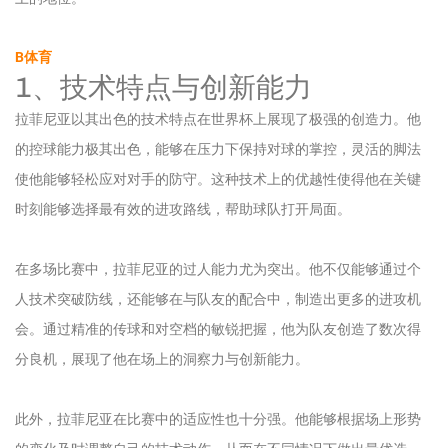
B体育
1、技术特点与创新能力
拉菲尼亚以其出色的技术特点在世界杯上展现了极强的创造力。他
的控球能力极其出色，能够在压力下保持对球的掌控，灵活的脚法
使他能够轻松应对对手的防守。这种技术上的优越性使得他在关键
时刻能够选择最有效的进攻路线，帮助球队打开局面。
在多场比赛中，拉菲尼亚的过人能力尤为突出。他不仅能够通过个
人技术突破防线，还能够在与队友的配合中，制造出更多的进攻机
会。通过精准的传球和对空档的敏锐把握，他为队友创造了数次得
分良机，展现了他在场上的洞察力与创新能力。
此外，拉菲尼亚在比赛中的适应性也十分强。他能够根据场上形势