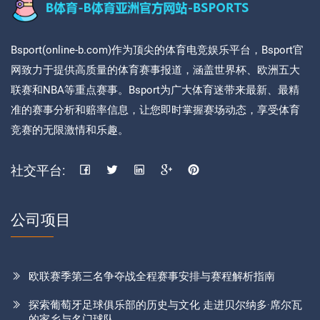
Bsport(online-b.com)作为顶尖的体育电竞娱乐平台，Bsport官
网致力于提供高质量的体育赛事报道，涵盖世界杯、欧洲五大
联赛和NBA等重点赛事。Bsport为广大体育迷带来最新、最精
准的赛事分析和赔率信息，让您即时掌握赛场动态，享受体育
竞赛的无限激情和乐趣。
社交平台:
公司项目
欧联赛季第三名争夺战全程赛事安排与赛程解析指南
探索葡萄牙足球俱乐部的历史与文化 走进贝尔纳多·席尔瓦
的家乡与名门球队