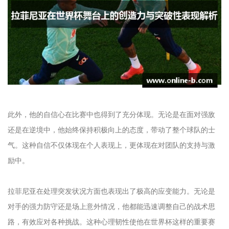
此外，他的自信心在比赛中也得到了充分体现。无论是在面对强敌
还是在逆境中，他始终保持积极向上的态度，带动了整个球队的士
气。这种自信不仅体现在个人表现上，更体现在对团队的支持与激
励中。
拉菲尼亚在处理突发状况方面也表现出了极高的应变能力。无论是
对手的强力防守还是场上意外情况，他都能迅速调整自己的战术思
路，有效应对各种挑战。这种心理韧性使他在世界杯这样的重要赛