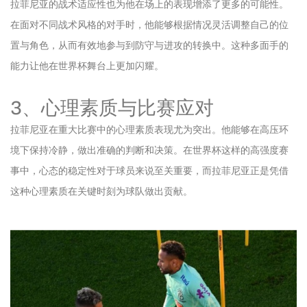
拉菲尼亚的战术适应性也为他在场上的表现增添了更多的可能性。
在面对不同战术风格的对手时，他能够根据情况灵活调整自己的位
置与角色，从而有效地参与到防守与进攻的转换中。这种多面手的
能力让他在世界杯舞台上更加闪耀。
3、心理素质与比赛应对
拉菲尼亚在重大比赛中的心理素质表现尤为突出。他能够在高压环
境下保持冷静，做出准确的判断和决策。在世界杯这样的高强度赛
事中，心态的稳定性对于球员来说至关重要，而拉菲尼亚正是凭借
这种心理素质在关键时刻为球队做出贡献。