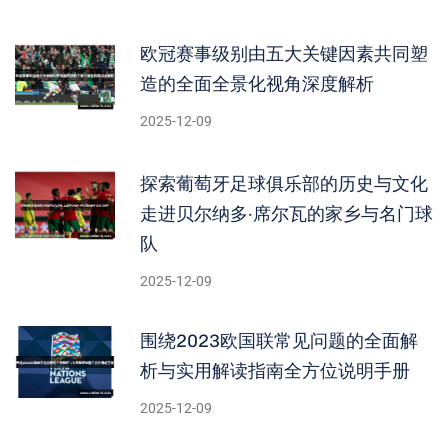
欧冠赛事级别由五大关键因素共同塑
造的全面全景化视角深度解析
2025-12-09
探索葡萄牙足球俱乐部的历史与文化
走进贝尔纳多·席尔瓦的家乡与名门球
队
2025-12-09
围绕2023欧国联常见问题的全面解
析与实用解读指南全方位说明手册
2025-12-09