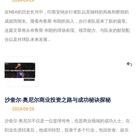
在NBA的历史长河中，印第安纳步行者队以其独特的风格和辉煌的
成就而闻名。随着布鲁斯·布朗的加入，步行者队迎来了新的篇章。
这篇文章将从布鲁斯·布朗的球场表现、领导能力、与队友的默契配
合以及对球队未来发展...
沙奎尔·奥尼尔商业投资之路与成功秘诀探秘
2024-09-29
沙奎尔·奥尼尔不仅是一位篮球传奇，也是商业领域的成功人士。在
职业生涯结束后，他成功转型，投身于多个行业，包括饮食、娱乐