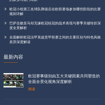
欧冠小组第三名球队降级后在欧联赛场参加哪些阶段的比赛
规则详解
巴萨击败皇马却无缘欧冠桂冠的战术表现与赛季关键转折深
度全景解析
全面解析欧冠法甲英超意甲联赛之间的主要区别与特色风格
差异深度解读
最新内容
欧冠赛事级别由五大关键因素共同塑造的
全面全景化视角深度解析
阅读